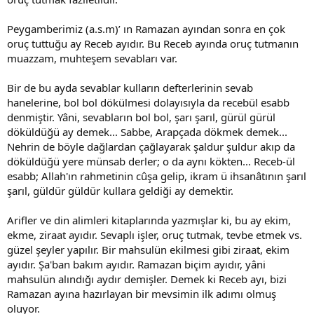
Peygamberimiz (a.s.m)’ ın Ramazan ayından sonra en çok
oruç tuttuğu ay Receb ayıdır. Bu Receb ayında oruç tutmanın
muazzam, muhteşem sevabları var.
Bir de bu ayda sevablar kulların defterlerinin sevab
hanelerine, bol bol dökülmesi dolayısıyla da recebül esabb
denmiştir. Yâni, sevabların bol bol, şarı şarıl, gürül gürül
döküldüğü ay demek... Sabbe, Arapçada dökmek demek...
Nehrin de böyle dağlardan çağlayarak şaldur şuldur akıp da
döküldüğü yere münsab derler; o da aynı kökten... Receb-ül
esabb; Allah'ın rahmetinin cûşa gelip, ikram ü ihsanâtının şarıl
şarıl, güldür güldür kullara geldiği ay demektir.
Arifler ve din alimleri kitaplarında yazmışlar ki, bu ay ekim,
ekme, ziraat ayıdır. Sevaplı işler, oruç tutmak, tevbe etmek vs.
güzel şeyler yapılır. Bir mahsulün ekilmesi gibi ziraat, ekim
ayıdır. Şa'ban bakım ayıdır. Ramazan biçim ayıdır, yâni
mahsulün alındığı aydır demişler. Demek ki Receb ayı, bizi
Ramazan ayına hazırlayan bir mevsimin ilk adımı olmuş
oluyor.