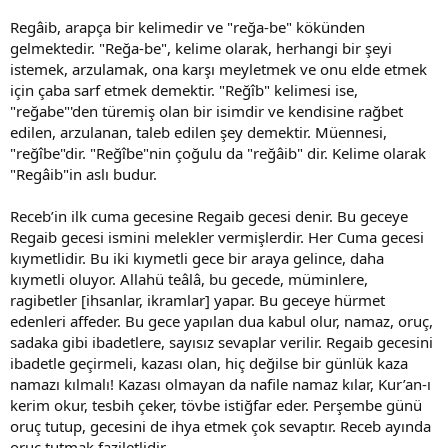
Regâib, arapça bir kelimedir ve "reğa-be" kökünden
gelmektedir. "Reğa-be", kelime olarak, herhangi bir şeyi
istemek, arzulamak, ona karşı meyletmek ve onu elde etmek
için çaba sarf etmek demektir. "Reğîb" kelimesi ise,
"reğabe"'den türemiş olan bir isimdir ve kendisine rağbet
edilen, arzulanan, taleb edilen şey demektir. Müennesi,
"reğîbe"dir. "Reğîbe"nin çoğulu da "reğâib" dir. Kelime olarak
"Regâib"in aslı budur.
Receb’in ilk cuma gecesine Regaib gecesi denir. Bu geceye
Regaib gecesi ismini melekler vermişlerdir. Her Cuma gecesi
kıymetlidir. Bu iki kıymetli gece bir araya gelince, daha
kıymetli oluyor. Allahü teâlâ, bu gecede, müminlere,
ragibetler [ihsanlar, ikramlar] yapar. Bu geceye hürmet
edenleri affeder. Bu gece yapılan dua kabul olur, namaz, oruç,
sadaka gibi ibadetlere, sayısız sevaplar verilir. Regaib gecesini
ibadetle geçirmeli, kazası olan, hiç değilse bir günlük kaza
namazı kılmalı! Kazası olmayan da nafile namaz kılar, Kur’an-ı
kerim okur, tesbih çeker, tövbe istiğfar eder. Perşembe günü
oruç tutup, gecesini de ihya etmek çok sevaptır. Receb ayında
oruç tutmak faziletlidir.