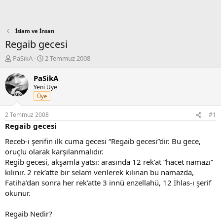
İslam ve İnsan
Regaib gecesi
K
B
PaSikA
2 Temmuz 2008
o
a
n
ş
PaSikA
b
l
Yeni Üye
u
a
Üye
y
n
u
g
2 Temmuz 2008
#1
b
ı
Regaib gecesi
a
ç
ş
t
Receb-i şerifin ilk cuma gecesi “Regaib gecesi”dir. Bu gece,
l
a
oruçlu olarak karşılanmalıdır.
a
r
Regib gecesi, akşamla yatsı: arasında 12 rek’at “hacet namazı”
t
i
kılınır. 2 rek’atte bir selam verilerek kılınan bu namazda,
a
h
Fatiha’dan sonra her rek’atte 3 innü enzellahü, 12 İhlas-ı şerif
n
i
okunur.
Regaib Nedir?