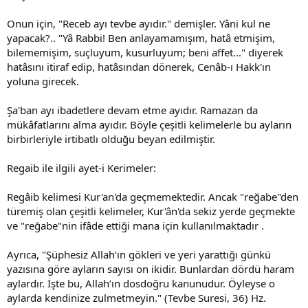
Onun için, "Receb ayı tevbe ayıdır." demişler. Yâni kul ne
yapacak?.. "Yâ Rabbi! Ben anlayamamışım, hatâ etmişim,
bilememişim, suçluyum, kusurluyum; beni affet..." diyerek
hatâsını itiraf edip, hatâsından dönerek, Cenâb-ı Hakk'ın
yoluna girecek.
Şa'ban ayı ibadetlere devam etme ayıdır. Ramazan da
mükâfatlarını alma ayıdır. Böyle çeşitli kelimelerle bu ayların
birbirleriyle irtibatlı olduğu beyan edilmiştir.
Regaib ile ilgili ayet-i Kerimeler:
Regâib kelimesi Kur'an'da geçmemektedir. Ancak "reğabe"den
türemiş olan çeşitli kelimeler, Kur'ân'da sekiz yerde geçmekte
ve "reğabe"nin ifâde ettiği mana için kullanılmaktadır .
Ayrıca, "Şüphesiz Allah’ın gökleri ve yeri yarattığı günkü
yazısına göre ayların sayısı on ikidir. Bunlardan dördü haram
aylardır. İşte bu, Allah’ın dosdoğru kanunudur. Öyleyse o
aylarda kendinize zulmetmeyin." (Tevbe Suresi, 36) Hz.