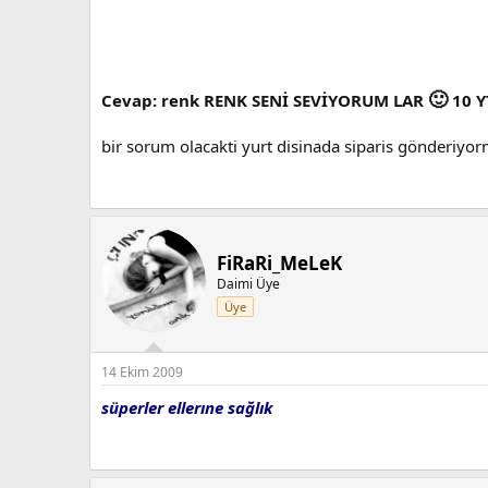
🙂
Cevap: renk RENK SENİ SEVİYORUM LAR
10 YT
bir sorum olacakti yurt disinada siparis gönderiy
FiRaRi_MeLeK
Daimi Üye
Üye
14 Ekim 2009
süperler ellerıne sağlık