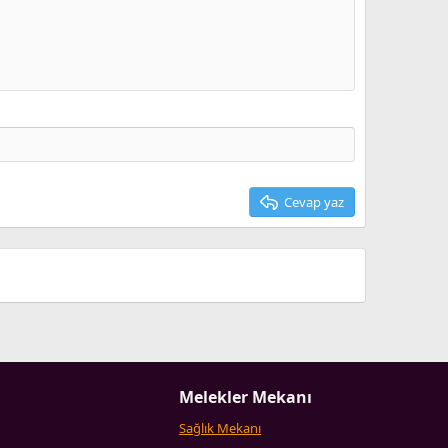
Taslağı sil
Cevap yaz
Melekler Mekanı
Sağlık Mekanı