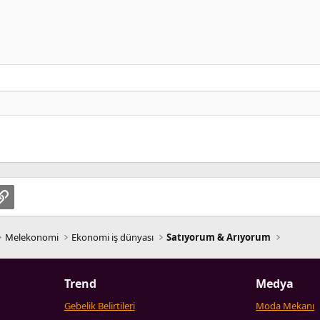
1
te
pp
osta
Link
Melekonomi
Ekonomi iş dünyası
Satıyorum & Arıyorum
Trend
Medya
Gebelik Belirtileri
Moda Mekanı