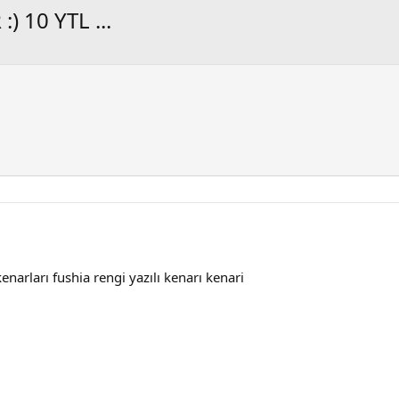
 10 YTL ...
narları fushia rengi yazılı kenarı kenari