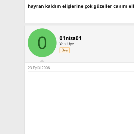
hayran kaldım elişlerine çok güzeller canım ell
0
01nisa01
Yeni Üye
Üye
23 Eylül 2008