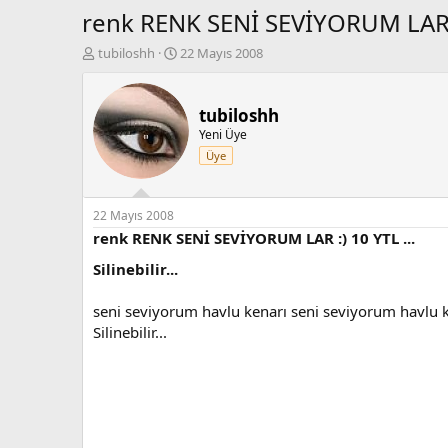
renk RENK SENİ SEVİYORUM LAR :)
K
B
tubiloshh
22 Mayıs 2008
o
a
n
ş
b
l
tubiloshh
u
a
Yeni Üye
y
n
Üye
u
g
b
ı
a
ç
ş
t
22 Mayıs 2008
l
a
renk RENK SENİ SEVİYORUM LAR :) 10 YTL ...
a
r
Silinebilir...
t
i
a
h
n
i
seni seviyorum havlu kenarı seni seviyorum havlu ke
Silinebilir...