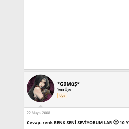
*GüMüŞ*
Yeni Üye
Üye
22 Mayıs 2008
🙂
Cevap: renk RENK SENİ SEVİYORUM LAR
10 YT