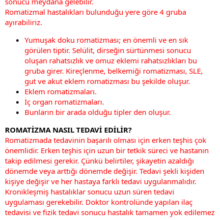
sonucu meydana gelebilir.
Romatizmal hastalıkları bulunduğu yere göre 4 gruba
ayırabiliriz.
Yumuşak doku romatizması; en önemli ve en sık
görülen tiptir. Selülit, dirseğin sürtünmesi sonucu
oluşan rahatsızlık ve omuz eklemi rahatsızlıkları bu
gruba girer. Kireçlenme, belkemiği romatizması, SLE,
gut ve akut eklem romatizması bu şekilde oluşur.
Eklem romatizmaları.
İç organ romatizmaları.
Bunların bir arada olduğu tipler den oluşur.
ROMATİZMA NASIL TEDAVİ EDİLİR?
Romatizmada tedavinin başarılı olması için erken teşhis çok
önemlidir. Erken teşhis için uzun bir tetkik süreci ve hastanın
takip edilmesi gerekir. Çünkü belirtiler, şikayetin azaldığı
dönemde veya arttığı dönemde değişir. Tedavi şekli kişiden
kişiye değişir ve her hastaya farklı tedavi uygulanmalıdır.
Kronikleşmiş hastalıklar sonucu uzun süren tedavi
uygulaması gerekebilir. Doktor kontrolünde yapılan ilaç
tedavisi ve fizik tedavi sonucu hastalık tamamen yok edilemez