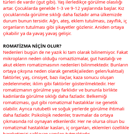
türleri de vardır (gut gibi). Yaş ilerledikçe görülme olasılığı
artar. Çocuklarda genelde 1-3 ve 9-12 yaşlarında başlar. Kız
çocuklarında görülme sıklığı daha fazladır ama ülkemizde
durum bunun tersidir. Ağrı, ateş, eklem tutulması, zayıflık, iç
organların tutulması gibi şikayetler gözlenir. Aniden ortaya
çıkabilir ya da yavaş yavaş gelişir.
ROMATİZMA NİÇİN OLUR?
Nedenleri bugün de ne yazık ki tam olarak bilinemiyor. Fakat
mikropların neden olduğu romaztizmalar, gut hastalığı ve
akut eklem romatizmasının nedenleri bilinmektedir. Bunların
ortaya çıkışına neden olarak genetik(aileden gelen/kalıtsal)
faktörler, yaş, cinsiyet, bazı ilaçlar, kaza sonucu oluşan
zedelenmeler, iklim gibi faktörler gösterilmektedir. Her
romatizmanın görülme yaşı farklıdır ve bununla birlikte
kadınlarda görülme sıklığı daha fazladır. Belkemiği
romatizması, gut gibi romatizmal hastalıklar ise genetik
olabilir. Ayrıca rutubetli ve soğuk yerlerde görülme ihtimali
daha fazladır. Psikolojik nedenler, travmalar da ortaya
çıkmasında rol oynayan etkenlerdir. Her ne olursa olsun bu
romatizmal hastalıklar kasları, iç organları, eklemleri özellikle
hareketimizi sağlayan yapıları tutmaktadır.