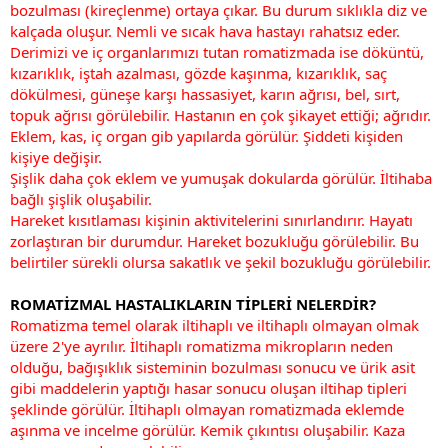
bozulması (kireçlenme) ortaya çıkar. Bu durum sıklıkla diz ve
kalçada oluşur. Nemli ve sıcak hava hastayı rahatsız eder.
Derimizi ve iç organlarımızı tutan romatizmada ise döküntü,
kızarıklık, iştah azalması, gözde kaşınma, kızarıklık, saç
dökülmesi, güneşe karşı hassasiyet, karın ağrısı, bel, sırt,
topuk ağrısı görülebilir. Hastanın en çok şikayet ettiği; ağrıdır.
Eklem, kas, iç organ gib yapılarda görülür. Şiddeti kişiden
kişiye değişir.
Şişlik daha çok eklem ve yumuşak dokularda görülür. İltihaba
bağlı şişlik oluşabilir.
Hareket kısıtlaması kişinin aktivitelerini sınırlandırır. Hayatı
zorlaştıran bir durumdur. Hareket bozukluğu görülebilir. Bu
belirtiler sürekli olursa sakatlık ve şekil bozukluğu görülebilir.
ROMATİZMAL HASTALIKLARIN TİPLERİ NELERDİR?
Romatizma temel olarak iltihaplı ve iltihaplı olmayan olmak
üzere 2'ye ayrılır. İltihaplı romatizma mikropların neden
olduğu, bağışıklık sisteminin bozulması sonucu ve ürik asit
gibi maddelerin yaptığı hasar sonucu oluşan iltihap tipleri
şeklinde görülür. İltihaplı olmayan romatizmada eklemde
aşınma ve incelme görülür. Kemik çıkıntısı oluşabilir. Kaza