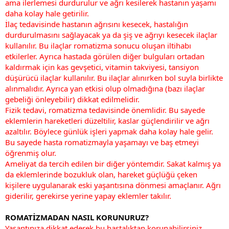
ama ilerlemesi durdurulur ve ağrı kesilerek hastanın yaşamı
daha kolay hale getirilir.
İlaç tedavisinde hastanın ağrısını kesecek, hastalığın
durdurulmasını sağlayacak ya da şiş ve ağrıyı kesecek ilaçlar
kullanılır. Bu ilaçlar romatizma sonucu oluşan iltihabı
etkilerler. Ayrıca hastada görülen diğer bulguları ortadan
kaldırmak için kas gevşetici, vitamin takviyesi, tansiyon
düşürücü ilaçlar kullanılır. Bu ilaçlar alınırken bol suyla birlikte
alınmalıdır. Ayrıca yan etkisi olup olmadığına (bazı ilaçlar
gebeliği önleyebilir) dikkat edilmelidir.
Fizik tedavi, romatizma tedavisinde önemlidir. Bu sayede
eklemlerin hareketleri düzeltilir, kaslar güçlendirilir ve ağrı
azaltılır. Böylece günlük işleri yapmak daha kolay hale gelir.
Bu sayede hasta romatizmayla yaşamayı ve baş etmeyi
öğrenmiş olur.
Ameliyat da tercih edilen bir diğer yöntemdir. Sakat kalmış ya
da eklemlerinde bozukluk olan, hareket güçlüğü çeken
kişilere uygulanarak eski yaşantısına dönmesi amaçlanır. Ağrı
giderilir, gerekirse yerine yapay eklemler takılır.
ROMATİZMADAN NASIL KORUNURUZ?
Yaşantınıza dikkat ederek bu hastalıktan korunabilirsiniz.