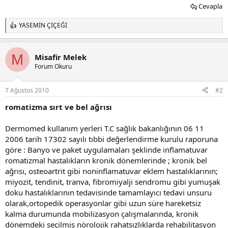
Cevapla
YASEMİN ÇİÇEĞİ
T
e
p
k
M
Misafir Melek
i
Forum Okuru
l
e
r
7 Ağustos 2010
#2
:
romatizma sırt ve bel ağrısı
Dermomed kullanım yerleri T.C sağlık bakanlığının 06 11
2006 tarih 17302 sayılı tıbbi değerlendirme kurulu raporuna
göre : Banyo ve paket uygulamaları şeklinde inflamatuvar
romatizmal hastalıkların kronik dönemlerinde ; kronik bel
ağrısı, osteoartrit gibi noninflamatuvar eklem hastalıklarının;
miyozit, tendinit, tranva, fibromiyalji sendromu gibi yumuşak
doku hastalıklarının tedavisinde tamamlayıcı tedavi unsuru
olarak,ortopedik operasyonlar gibi uzun süre hareketsiz
kalma durumunda mobilizasyon çalışmalarında, kronik
dönemdeki seçilmiş nörolojik rahatsızlıklarda rehabilitasyon