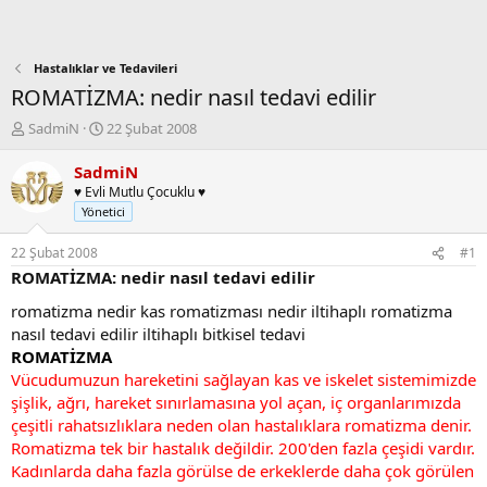
Hastalıklar ve Tedavileri
ROMATİZMA: nedir nasıl tedavi edilir
K
B
SadmiN
22 Şubat 2008
o
a
n
ş
SadmiN
b
l
♥ Evli Mutlu Çocuklu ♥
u
a
Yönetici
y
n
u
g
22 Şubat 2008
#1
b
ı
ROMATİZMA: nedir nasıl tedavi edilir
a
ç
ş
t
romatizma nedir kas romatizması nedir iltihaplı romatizma
l
a
nasıl tedavi edilir iltihaplı bitkisel tedavi
a
r
ROMATİZMA
t
i
Vücudumuzun hareketini sağlayan kas ve iskelet sistemimizde
a
h
şişlik, ağrı, hareket sınırlamasına yol açan, iç organlarımızda
n
i
çeşitli rahatsızlıklara neden olan hastalıklara romatizma denir.
Romatizma tek bir hastalık değildir. 200'den fazla çeşidi vardır.
Kadınlarda daha fazla görülse de erkeklerde daha çok görülen