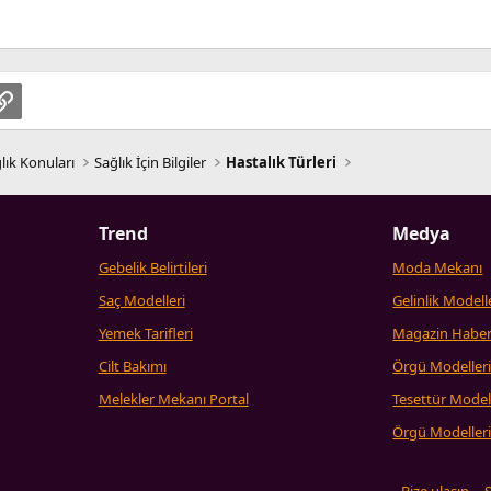
pp
osta
Link
lık Konuları
Sağlık İçin Bilgiler
Hastalık Türleri
Trend
Medya
Gebelik Belirtileri
Moda Mekanı
Saç Modelleri
Gelinlik Modell
Yemek Tarifleri
Magazin Haber
Cilt Bakımı
Örgü Modeller
Melekler Mekanı Portal
Tesettür Model
Örgü Modeller