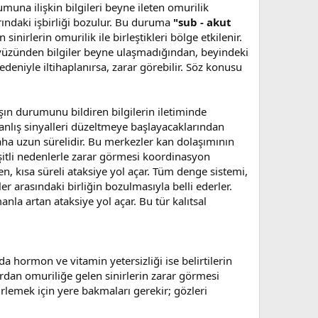
umuna ilişkin bilgileri beyne ileten omurilik
arındaki işbirliği bozulur. Bu duruma
"sub - akut
nirlerin omurilik ile birleştikleri bölge etkilenir.
 yüzünden bilgiler beyne ulaşmadığından, beyindeki
nedeniyle iltihaplanırsa, zarar görebilir. Söz konusu
şın durumunu bildiren bilgilerin iletiminde
yanlış sinyalleri düzeltmeye başlayacaklarından
daha uzun sürelidir. Bu merkezler kan dolaşımının
eşitli nedenlerle zarar görmesi koordinasyon
en, kısa süreli ataksiye yol açar. Tüm denge sistemi,
ler arasındaki birliğin bozulmasıyla belli ederler.
nla artan ataksiye yol açar. Bu tür kalıtsal
a hormon ve vitamin yetersizliği ise belirtilerin
ardan omuriliğe gelen sinirlerin zarar görmesi
irlemek için yere bakmaları gerekir; gözleri