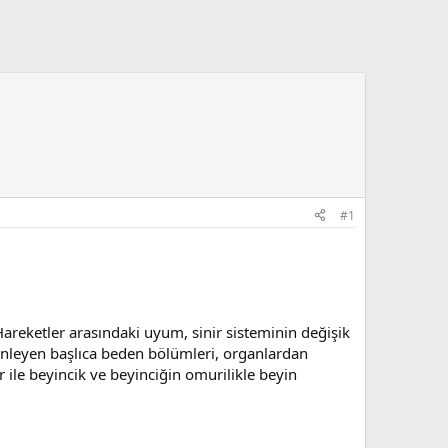
#1
areketler arasındaki uyum, sinir sisteminin değişik
üzenleyen başlıca beden bölümleri, organlardan
r ile beyincik ve beyinciğin omurilikle beyin