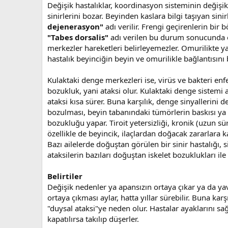
Değişik hastalıklar, koordinasyon sisteminin değişik 
sinirlerini bozar. Beyinden kaslara bilgi taşıyan sin
dejenerasyon"
adı verilir. Frengi geçirenlerin bir
"Tabes dorsalis"
adı verilen bu durum sonucunda o
merkezler hareketleri belirleyemezler. Omurilikte ya
hastalık beyinciğin beyin ve omurilikle bağlantısın
Kulaktaki denge merkezleri ise, virüs ve bakteri en
bozukluk, yani ataksi olur. Kulaktaki denge sistemi 
ataksi kısa sürer. Buna karşılık, denge sinyallerini
bozulması, beyin tabanındaki tümörlerin baskısı ya d
bozukluğu yapar. Tiroit yetersizliği, kronik (uzun sü
özellikle de beyincik, ilaçlardan doğacak zararlara ka
Bazı ailelerde doğuştan görülen bir sinir hastalığı, 
ataksilerin bazıları doğuştan iskelet bozuklukları ile 
Belirtiler
Değişik nedenler ya apansızın ortaya çıkar ya da yava
ortaya çıkması aylar, hatta yıllar sürebilir. Buna k
"duysal ataksi"ye neden olur. Hastalar ayaklarını sa
kapatılırsa takılıp düşerler.