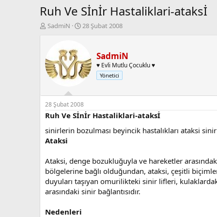
Ruh Ve Sİnİr Hastaliklari-ataksİ
K
B
SadmiN
28 Şubat 2008
o
a
n
ş
b
l
SadmiN
u
a
♥ Evli Mutlu Çocuklu ♥
y
n
Yönetici
u
g
b
ı
a
ç
ş
t
28 Şubat 2008
l
a
Ruh Ve Sİnİr Hastaliklari-ataksİ
a
r
sinirlerin bozulması beyincik hastalıkları ataksi sinir 
t
i
a
h
Ataksi
n
i
Ataksi, denge bozukluğuyla ve hareketler arasındaki
bölgelerine bağlı olduğundan, ataksi, çeşitli biçiml
duyuları taşıyan omurilikteki sinir lifleri, kulakla
arasındaki sinir bağlantısıdır.
Nedenleri