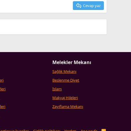
Cevap yaz
Melekler Mekanı
Sağlık Mekanı
eri
Beslenme Diyet
leri
İslam
i
Makyaj Hileleri
leri
Zayıflama Mekanı
i
R