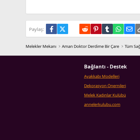
Trebuchet MS
Verdana
Facebook
X (Twitter)
LinkedIn
Reddit
Pinterest
Tumblr
WhatsA
E-p
Paylaş:
Melekler Mekanı
Aman Doktor Derdime Bir Çare
Tüm Sağ
Bağlantı - Destek
Ayakkabı Modelleri
Dekorasyon Önernileri
Melek Kadınlar Kulübü
annelerkulubu.com