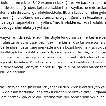
bölümlerini etkiler. B 12 vitamini eksikliği, kol ve bacakların kon
irler de etkilendiğinden, kol ve bacaklar hem zayıflar, hem de aral
 bölümünde de ataksi görülebilmektedir. Eklem kapsüllerinden gelen si
muriliğin o bölümü işe yaramaz hale gelir. Sinirlerin bozulması
 da beyin sapındaki sinir yolları,
"multiplskleroz"
adlı hastalık 
ı bozduğundan ataksiye yol açar.
feksiyonlarından etkilenebilirler. Böyle bir durumda merkezlere ba
alıcıları zarar görmüşse, beyindeki merkezler kısa bir süre sonra 
 değerlendiren beyin sapı merkezlerindeki bozukluğun etkisi, çok 
a iltihaplı bir hastalık sonucu da zarar görebilirler. Beyinciğin ç
ren) alkolizm beyinciğe zarar verir; alkol de sarhoşluk olarak bilin
rşı çok duyarlıdır. Bazı beyincik tümörleri ise kendilerini, hareket
sinirlerde yavaş ilerleyen bir bozukluğa ve buna paralel olarak zama
birlikte görülür.
ş ilerleyen değişik belirtiler yapar. Neden, kronik enfeksiyon ya d
arşılık dolaşım bozukluğunda ataksi birdenbire ortaya çıkar. Organl
ğlam basmak için yere vururcasına yürürler. Ayaklarının yerini bel