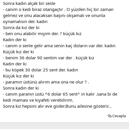
Sonra kadın alçak bir sesle
- canım o kedi biraz otangaçtır . O yüzden hiç bir zaman
gelmez ve onu alacaksan başını okşamalı ve onunla
oynamalısın der. kadın
Sonra da kız der ki
- ben onu alabilir miyim der. ? küçük kız
Kadın der ki
- canım o senle gelir ama senin kaç doların var der. kadın
Küçük kız der ki
- benim 36 dolar 90 sentim var der . küçük kız
Kadın der ki
- bu köpek 30 dolar 25 sent der. kadın
Küçük kız der ki
- paramın üstünü alırım ama ona ne olur ? .
Sonra kadın der ki
- canım paranın üstü ^6 dolar 65 sent^ in kalır .sana bi de
kedi maması ve kıyafeti verebilirim.
Sonra kız hepsini alır eve giider.Bunu ailesine gösterir...
Cevapla