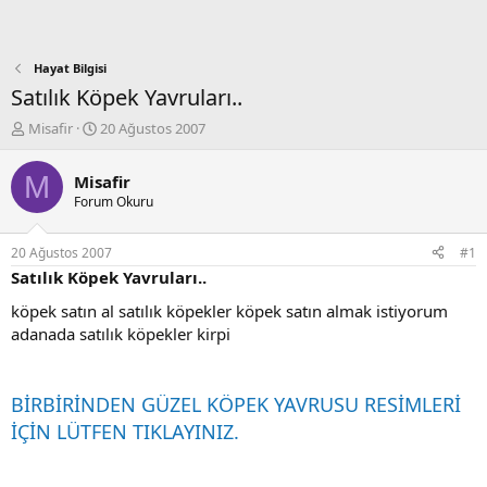
Hayat Bilgisi
Satılık Köpek Yavruları..
K
B
Misafir
20 Ağustos 2007
o
a
n
ş
M
Misafir
b
l
Forum Okuru
u
a
y
n
u
g
20 Ağustos 2007
#1
b
ı
Satılık Köpek Yavruları..
a
ç
ş
t
köpek satın al satılık köpekler köpek satın almak istiyorum
l
a
adanada satılık köpekler kirpi
a
r
t
i
a
h
BİRBİRİNDEN GÜZEL KÖPEK YAVRUSU RESİMLERİ
n
i
İÇİN LÜTFEN TIKLAYINIZ.