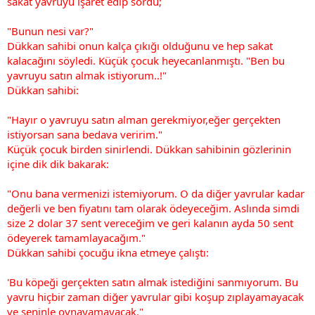
sakat yavruyu işaret edip sordu;
"Bunun nesi var?"
Dükkan sahibi onun kalça çıkığı olduğunu ve hep sakat
kalacağını söyledi. Küçük çocuk heyecanlanmıştı. "Ben bu
yavruyu satın almak istiyorum..!"
Dükkan sahibi:
"Hayır o yavruyu satın alman gerekmiyor,eğer gerçekten
istiyorsan sana bedava veririm."
Küçük çocuk birden sinirlendi. Dükkan sahibinin gözlerinin
içine dik dik bakarak:
"Onu bana vermenizi istemiyorum. O da diğer yavrular kadar
değerli ve ben fiyatını tam olarak ödeyeceğim. Aslında simdi
size 2 dolar 37 sent vereceğim ve geri kalanın ayda 50 sent
ödeyerek tamamlayacağım."
Dükkan sahibi çocuğu ikna etmeye çalıştı:
'Bu köpeği gerçekten satın almak istediğini sanmıyorum. Bu
yavru hiçbir zaman diğer yavrular gibi koşup zıplayamayacak
ve seninle oynayamayacak."