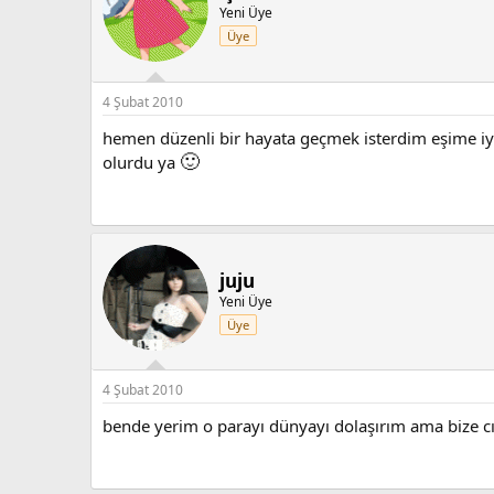
Yeni Üye
Üye
4 Şubat 2010
hemen düzenli bir hayata geçmek isterdim eşime iyi 
🙂
olurdu ya
juju
Yeni Üye
Üye
4 Şubat 2010
bende yerim o parayı dünyayı dolaşırım ama bize c