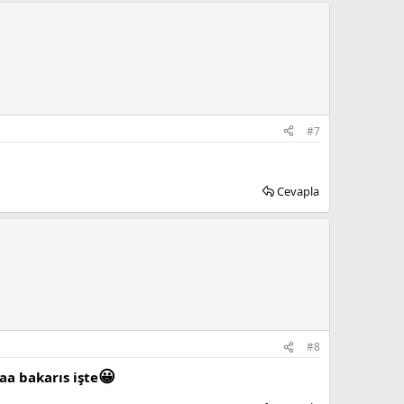
#7
Cevapla
#8
😀
aa bakarıs işte