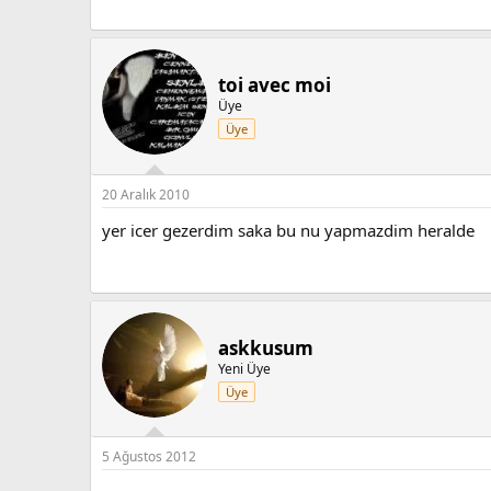
toi avec moi
Üye
Üye
20 Aralık 2010
yer icer gezerdim saka bu nu yapmazdim heralde
askkusum
Yeni Üye
Üye
5 Ağustos 2012