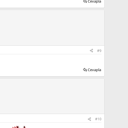
Cevapla
#9
Cevapla
#10