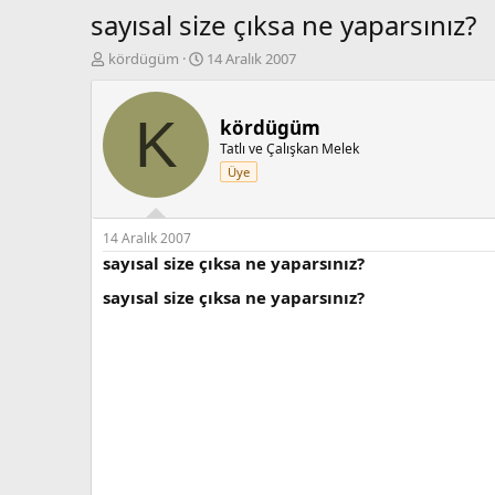
sayısal size çıksa ne yaparsınız?
K
B
kördügüm
14 Aralık 2007
o
a
n
ş
b
l
K
kördügüm
u
a
Tatlı ve Çalışkan Melek
y
n
Üye
u
g
b
ı
a
ç
ş
t
14 Aralık 2007
l
a
sayısal size çıksa ne yaparsınız?
a
r
sayısal size çıksa ne yaparsınız?
t
i
a
h
n
i