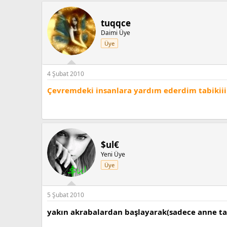
tuqqce
Daimi Üye
Üye
4 Şubat 2010
Çevremdeki insanlara yardım ederdim tabikiii
$ul€
Yeni Üye
Üye
5 Şubat 2010
yakın akrabalardan başlayarak(sadece anne tar