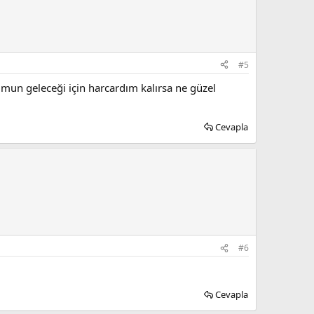
#5
umun geleceği için harcardım kalırsa ne güzel
Cevapla
#6
Cevapla