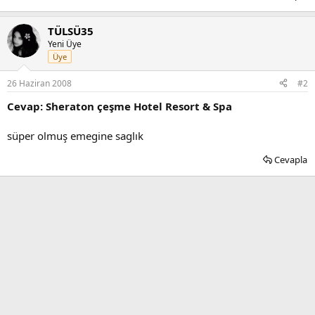
TÜLSÜ35
Yeni Üye
Üye
26 Haziran 2008
#2
Cevap: Sheraton çeşme Hotel Resort & Spa
süper olmuş emegine saglık
Cevapla