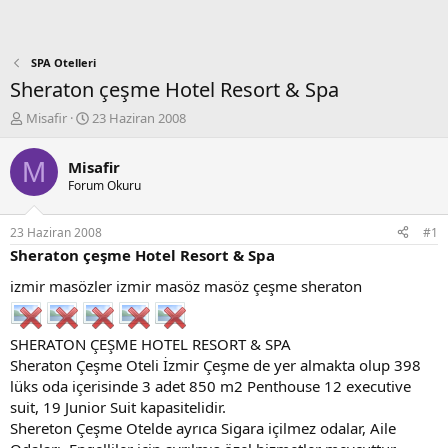
SPA Otelleri
Sheraton çeşme Hotel Resort & Spa
K
B
Misafir
23 Haziran 2008
o
a
n
ş
M
Misafir
b
l
Forum Okuru
u
a
y
n
u
g
23 Haziran 2008
#1
b
ı
Sheraton çeşme Hotel Resort & Spa
a
ç
ş
t
izmir masözler izmir masöz masöz çeşme sheraton
l
a
a
r
t
i
SHERATON ÇEŞME HOTEL RESORT & SPA
a
h
Sheraton Çeşme Oteli İzmir Çeşme de yer almakta olup 398
n
i
lüks oda içerisinde 3 adet 850 m2 Penthouse 12 executive
suit, 19 Junior Suit kapasitelidir.
Shereton Çeşme Otelde ayrıca Sigara içilmez odalar, Aile