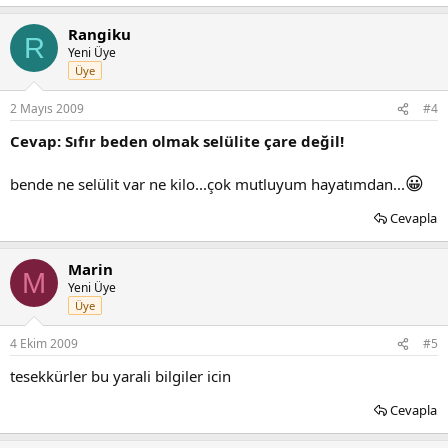
Rangiku
R
Yeni Üye
Üye
2 Mayıs 2009
#4
Cevap: Sıfır beden olmak selülite çare değil!
😀
bende ne selülit var ne kilo...çok mutluyum hayatımdan...
Cevapla
Marin
M
Yeni Üye
Üye
4 Ekim 2009
#5
tesekkürler bu yarali bilgiler icin
Cevapla