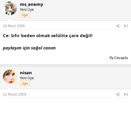
ms_enemy
Yeni Üye
Üye
20 Mart 2008
#2
Ce: Sıfır beden olmak selülite çare değil!
paylaşım için sağol canım
Cevapla
nisan
Yeni Üye
Üye
22 Nisan 2008
#3