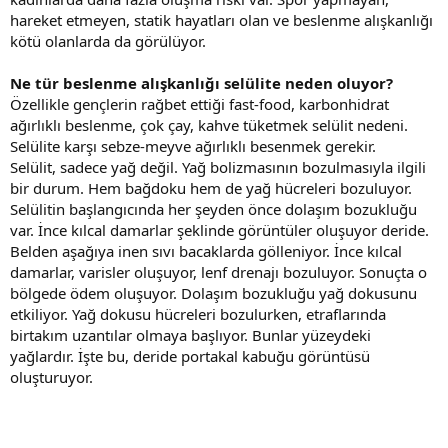
hareket etmeyen, statik hayatları olan ve beslenme alışkanlığı
kötü olanlarda da görülüyor.
Ne tür beslenme alışkanlığı selülite neden oluyor?
Özellikle gençlerin rağbet ettiği fast-food, karbonhidrat
ağırlıklı beslenme, çok çay, kahve tüketmek selülit nedeni.
Selülite karşı sebze-meyve ağırlıklı besenmek gerekir.
Selülit, sadece yağ değil. Yağ bolizmasının bozulmasıyla ilgili
bir durum. Hem bağdoku hem de yağ hücreleri bozuluyor.
Selülitin başlangıcında her şeyden önce dolaşım bozukluğu
var. İnce kılcal damarlar şeklinde görüntüler oluşuyor deride.
Belden aşağıya inen sıvı bacaklarda gölleniyor. İnce kılcal
damarlar, varisler oluşuyor, lenf drenajı bozuluyor. Sonuçta o
bölgede ödem oluşuyor. Dolaşım bozukluğu yağ dokusunu
etkiliyor. Yağ dokusu hücreleri bozulurken, etraflarında
birtakım uzantılar olmaya başlıyor. Bunlar yüzeydeki
yağlardır. İşte bu, deride portakal kabuğu görüntüsü
oluşturuyor.