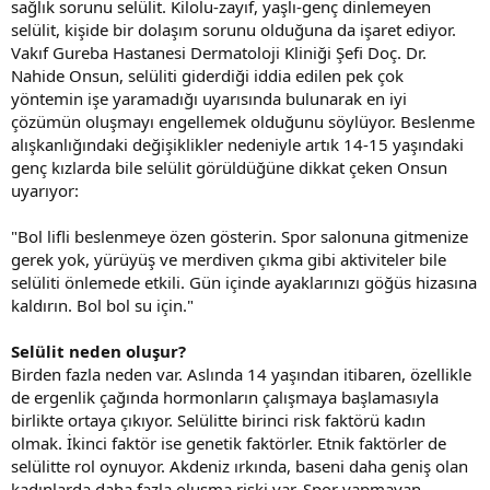
sağlık sorunu selülit. Kilolu-zayıf, yaşlı-genç dinlemeyen
selülit, kişide bir dolaşım sorunu olduğuna da işaret ediyor.
Vakıf Gureba Hastanesi Dermatoloji Kliniği Şefi Doç. Dr.
Nahide Onsun, selüliti giderdiği iddia edilen pek çok
yöntemin işe yaramadığı uyarısında bulunarak en iyi
çözümün oluşmayı engellemek olduğunu söylüyor. Beslenme
alışkanlığındaki değişiklikler nedeniyle artık 14-15 yaşındaki
genç kızlarda bile selülit görüldüğüne dikkat çeken Onsun
uyarıyor:
"Bol lifli beslenmeye özen gösterin. Spor salonuna gitmenize
gerek yok, yürüyüş ve merdiven çıkma gibi aktiviteler bile
selüliti önlemede etkili. Gün içinde ayaklarınızı göğüs hizasına
kaldırın. Bol bol su için."
Selülit neden oluşur?
Birden fazla neden var. Aslında 14 yaşından itibaren, özellikle
de ergenlik çağında hormonların çalışmaya başlamasıyla
birlikte ortaya çıkıyor. Selülitte birinci risk faktörü kadın
olmak. İkinci faktör ise genetik faktörler. Etnik faktörler de
selülitte rol oynuyor. Akdeniz ırkında, baseni daha geniş olan
kadınlarda daha fazla oluşma riski var. Spor yapmayan,