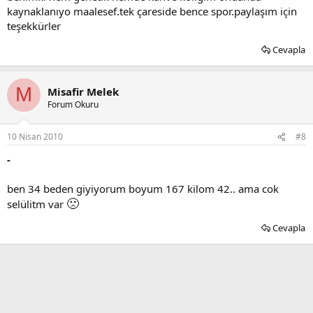
kaynaklanıyo maalesef.tek çareside bence spor.paylaşım için
teşekkürler
Cevapla
M
Misafir Melek
Forum Okuru
10 Nisan 2010
#8
-
ben 34 beden giyiyorum boyum 167 kilom 42.. ama cok
🙁
selülitm var
Cevapla