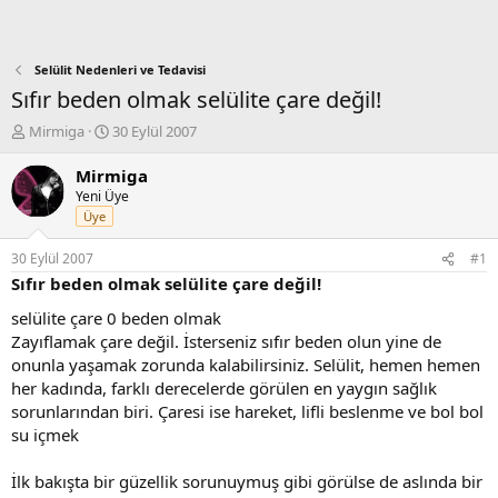
Selülit Nedenleri ve Tedavisi
Sıfır beden olmak selülite çare değil!
K
B
Mirmiga
30 Eylül 2007
o
a
n
ş
Mirmiga
b
l
Yeni Üye
u
a
Üye
y
n
u
g
30 Eylül 2007
#1
b
ı
Sıfır beden olmak selülite çare değil!
a
ç
ş
t
selülite çare 0 beden olmak
l
a
Zayıflamak çare değil. İsterseniz sıfır beden olun yine de
a
r
onunla yaşamak zorunda kalabilirsiniz. Selülit, hemen hemen
t
i
her kadında, farklı derecelerde görülen en yaygın sağlık
a
h
sorunlarından biri. Çaresi ise hareket, lifli beslenme ve bol bol
n
i
su içmek
İlk bakışta bir güzellik sorunuymuş gibi görülse de aslında bir