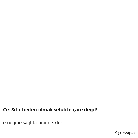
Ce: Sıfır beden olmak selülite çare değil!
emegine saglik canim tsklerr
Cevapla