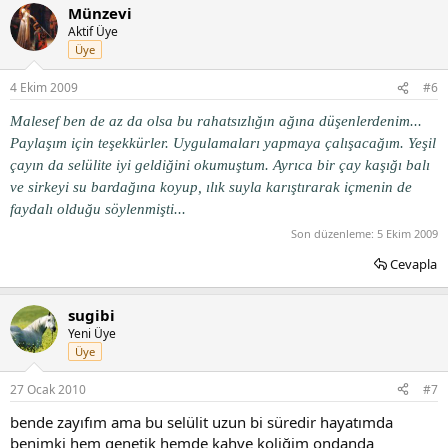
Münzevi
Aktif Üye
Üye
4 Ekim 2009
#6
Malesef ben de az da olsa bu rahatsızlığın ağına düşenlerdenim...
Paylaşım için teşekkürler. Uygulamaları yapmaya çalışacağım. Yeşil
çayın da selülite iyi geldiğini okumuştum. Ayrıca bir çay kaşığı balı
ve sirkeyi su bardağına koyup, ılık suyla karıştırarak içmenin de
faydalı olduğu söylenmişti...
Son düzenleme:
5 Ekim 2009
Cevapla
sugibi
Yeni Üye
Üye
27 Ocak 2010
#7
bende zayıfım ama bu selülit uzun bi süredir hayatımda
benimki hem genetik hemde kahve koliğim ondanda