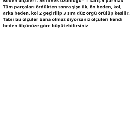
Beden ölçüleri : 55 ilmek uzunluğu= 1 karış 4 parmak
Tüm parçaları ördükten sonra şişe ilk, ön beden, kol,
arka beden, kol 2 geçirilip 3 sıra düz örgü örülüp kesilir.
Tabii bu ölçüler bana olmaz diyorsanız ölçüleri kendi
beden ölçünüze göre büyütebilirsiniz