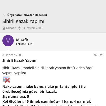
Örgü Kazak, süveter Modelleri
Sihirli Kazak Yapımı
K
B
Misafir
8 Haziran 2008
o
a
n
ş
M
Misafir
b
l
Forum Okuru
u
a
y
n
u
g
8 Haziran 2008
#1
b
ı
Sihirli Kazak Yapımı
a
ç
ş
t
sihirli kazak modeli sihirli kazak yapımı örgü video örgü
l
a
yapımı yapılışı
a
r
t
i
a
h
Nako saten, nako banu, nako pırlanta ipleri ile
n
i
örebileceğiniz güzel bir kazak.
Şiş numarası: 5
Kol ölçüleri: 45 ilmek uzunluğu= 1 karış 4 parmak