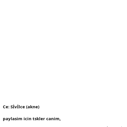
Ce: Sİvİlce (akne)
paylasim icin tskler canim,