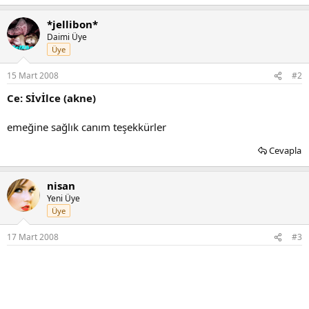
*jellibon*
Daimi Üye
Üye
15 Mart 2008
#2
Ce: Sİvİlce (akne)
emeğine sağlık canım teşekkürler
Cevapla
nisan
Yeni Üye
Üye
17 Mart 2008
#3