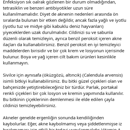
Enfeksiyon sık oalrak gözlenen bir durum olmadığından,
tetrasiklin ve benzeri antibiyotikler uzun süre
kullanılmamalıdır. Diyet de aknenin nedenleri arasında ön
sıralarda bulunan bir etken değildir, ancak fazla yağlı ve iyotlu
(iyotlu tuz ve midye gibi kabuklu deniz hayvanları)
yiyeceklerden uzak durulmalıdır. Cildinizi su ve sabunla
düzenli olarak temizleyin, ayrıca benzil peroksit içeren akne
ilaçları da kullanabilirsiniz. Benzil peroksit en iyi temizleyici
maddelerden birisidir ve bir çok krem ve losyonun içerisinde
bulunur. Boya ve yağ içeren cilt bakım ürünleri kesinlikle
kullanmayın.
Sivilce için aynısafa (öküzgözü, altıncık) (Calendula arvensis)
isimli bitkiyi kullanabilirsiniz. Bu bitki güzel çiçekleri olan ve
bahçenizde yetiştirebileceğiniz bir türdür. Parlak, portakal
renkli çiçekleri bir çok losyon ve kremin yapımında kullanılır.
Bu bitkinin çiçeklerinin demlenmesi ile elde edilen çayla
cildinizi temizleyebilirsiniz.
Akneler genelde ergenliğin sonunda kendiliğinden
kaybolurlar. Eğer, akne kaybolmamış veya şiddetlenmişse iz
bırakmaması için etkili bir tedavi uygulanmalıdır. Vitamin A