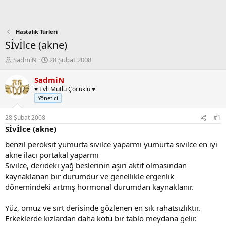
Hastalık Türleri
Sİvİlce (akne)
K
B
SadmiN
28 Şubat 2008
o
a
n
ş
SadmiN
b
l
♥ Evli Mutlu Çocuklu ♥
u
a
Yönetici
y
n
u
g
28 Şubat 2008
#1
b
ı
Sİvİlce (akne)
a
ç
ş
t
benzil peroksit yumurta sivilce yaparmı yumurta sivilce en iyi
l
a
akne ilacı portakal yaparmı
a
r
Sivilce, derideki yağ beslerinin aşırı aktif olmasından
t
i
kaynaklanan bir durumdur ve genellikle ergenlik
a
h
dönemindeki artmış hormonal durumdan kaynaklanır.
n
i
Yüz, omuz ve sırt derisinde gözlenen en sık rahatsızlıktır.
Erkeklerde kızlardan daha kötü bir tablo meydana gelir.