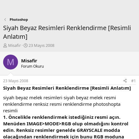
Photoshop
Siyah Beyaz Resimleri Renklendirme [Resimli
Anlatım]
K
B
Misafir
23 Mayıs 2008
o
a
n
ş
M
Misafir
b
l
Forum Okuru
u
a
y
n
u
g
23 Mayıs 2008
#1
b
ı
Siyah Beyaz Resimleri Renklendirme [Resimli Anlatım]
a
ç
ş
t
siyah beyaz melek resimleri siyah beyaz melek resmi
l
a
renklendirme renksiz resmi renklendirme photoshopta
a
r
resimli
t
i
1. Öncelikle renklendirmek istediğiniz resmi açın.
a
h
Menüden IMAGE>MODE>RGB olup olmadığını kontrol
n
i
edin. Renksiz resimler genelde GRAYSCALE modda
olacağından renklendirmek için bunu RGB moduna