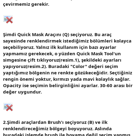
çevirmemiz gerekir.
Şimdi Quick Mask Araçını (Q) seçiyoruz. Bu araç
sayesinde renklendirmek istediğimiz bölümleri kolayca
seçebiliyoruz. Yalnız ilk kullanım için bazı ayarlar
yapmamız gerekecek, o yüzden Quick Mask Tool'un
simgesine çift tıklıyoruz(resim.1), şekildeki ayarları
yapıyoruz(resim.2). Buradaki "Color" değeri seçim
yaptığımız bölgenin ne renkte gözükeceğidir. Seçtiğiniz
rengin önemi yoktur, kırmızı yada mavi kolaylık sağlar.
Opacity ise seçimin belirginliğini ayarlar. 30-60 arası bir
değer uygundur.
2.Şimdi araçlardan Brush'ı seçiyoruz (B) ve ilk
renklendireceğimiz bölgeyi boyuyoruz. Aslında
buradaki işlemde brush ile boyama değil seçim yapmış