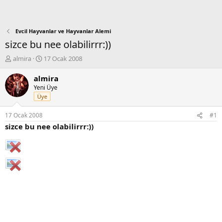
Evcil Hayvanlar ve Hayvanlar Alemi
sizce bu nee olabilirrr:))
K
B
almira
17 Ocak 2008
o
a
n
ş
almira
b
l
Yeni Üye
u
a
Üye
y
n
u
g
17 Ocak 2008
#1
b
ı
sizce bu nee olabilirrr:))
a
ç
ş
t
l
a
a
r
t
i
a
h
n
i