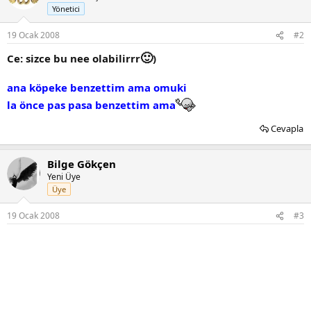
Yönetici
19 Ocak 2008
#2
🙂
Ce: sizce bu nee olabilirrr
)
ana köpeke benzettim ama omuki
la önce pas pasa benzettim ama
Cevapla
Bilge Gökçen
Yeni Üye
Üye
19 Ocak 2008
#3