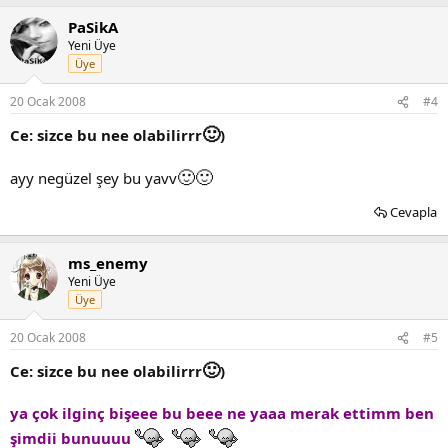
PaSikA
Yeni Üye
Üye
20 Ocak 2008
#4
🙂
Ce: sizce bu nee olabilirrr
)
🙂
🙂
ayy negüzel şey bu yavv
Cevapla
ms_enemy
Yeni Üye
Üye
20 Ocak 2008
#5
🙂
Ce: sizce bu nee olabilirrr
)
ya çok ilginç bişeee bu beee ne yaaa merak ettimm ben
şimdii bunuuuu