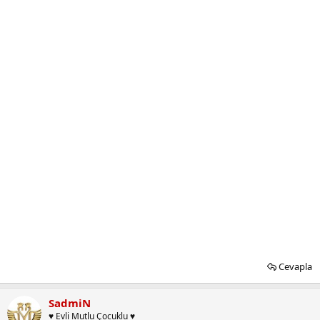
Cevapla
SadmiN
♥ Evli Mutlu Çocuklu ♥