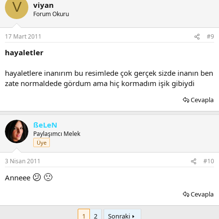
V
viyan
Forum Okuru
17 Mart 2011
#9
hayaletler
hayaletlere inanırım bu resimlede çok gerçek sizde inanın ben
zate normaldede gördum ama hiç kormadım işik gibiydi
Cevapla
ßeLeN
Paylaşımcı Melek
Üye
3 Nisan 2011
#10
😕
🙁
Anneee
Cevapla
1
2
Sonraki