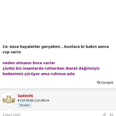
Ce: sizce hayaletler gerçekmi... bunlara bi bakın sonra
cvp verin
neden olmasın bnce varlar
çünkü biz insanlarda ruhlardan ibaret değilmiyiz
bedenimiz çürüyor ama ruhmuz asla
Cevapla
SadmiN
♥ Evli Mutlu Çocuklu ♥
Yönetici
4 Mart 2008
#4