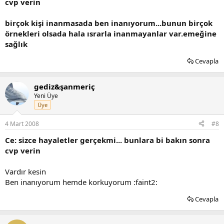
cvp verin
birçok kişi inanmasada ben inanıyorum...bunun birçok
örnekleri olsada hala ısrarla inanmayanlar var.emeğine
sağlık
Cevapla
gediz&şanmeriç
Yeni Üye
Üye
4 Mart 2008
#8
Ce: sizce hayaletler gerçekmi... bunlara bi bakın sonra
cvp verin
Vardır kesin
Ben inanıyorum hemde korkuyorum :faint2:
Cevapla