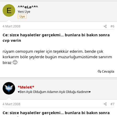
^*^eLa^*^
E
Yeni Üye
Üye
4 Mart 2008
#6
Ce: sizce hayaletler gerçekmi... bunlara bi bakın sonra
cvp verin
rüyam cemoşum repler için teşekkür ederim. bende çok
korkarım böle şeylerde bugün muzurluğumüstümde sanırım
🙂
biraz
Cevapla
*MeleK*
♥Ben Aşık Olduğum Adamın Aşık Olduğu Kadınım♥
4 Mart 2008
#7
Ce: sizce hayaletler gerçekmi... bunlara bi bakın sonra