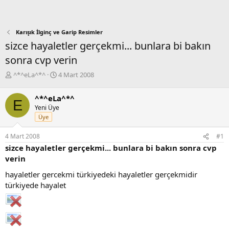
Karışık İlginç ve Garip Resimler
sizce hayaletler gerçekmi... bunlara bi bakın
sonra cvp verin
K
B
^*^eLa^*^
4 Mart 2008
o
a
n
ş
^*^eLa^*^
E
b
l
Yeni Üye
u
a
Üye
y
n
u
g
4 Mart 2008
#1
b
ı
sizce hayaletler gerçekmi... bunlara bi bakın sonra cvp
a
ç
ş
t
verin
l
a
hayaletler gercekmi türkiyedeki hayaletler gerçekmidir
a
r
türkiyede hayalet
t
i
a
h
n
i