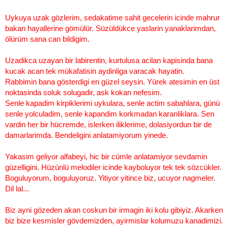
Uykuya uzak gözlerim, sedakatime sahit gecelerin icinde mahrur
bakan hayallerine gömülür. Süzüldükce yaslarin yanaklarimdan,
ölürüm sana can bildigim.
Uzadikca uzayan bir labirentin, kurtulusa acilan kapisinda bana
kucak acan tek mükafatisin aydinliga varacak hayatin.
Rabbimin bana gösterdigi en güzel seysin. Yürek atesimin en üst
noktasinda soluk solugadir, ask kokan nefesim.
Senle kapadim kirpiklerimi uykulara, senle actim sabahlara, günü
senle yolculadim, senle kapandim korkmadan karanliklara. Sen
vardin her bir hücremde, islerken iliklerime, dolasiyordun bir de
damarlarimda. Bendeligini anlatamiyorum yinede.
Yakasim geliyor alfabeyi, hic bir cümle anlatamiyor sevdamin
güzelligini. Hüzünlü melodiler icinde kayboluyor tek tek sözcükler.
Boguluyorum, boguluyoruz. Yitiyor yitince biz, ucuyor nagmeler.
Dil lal...
Biz ayni gözeden akan coskun bir irmagin iki kolu gibiyiz. Akarken
biz bize kesmisler gövdemizden, ayirmislar kolumuzu kanadimizi.