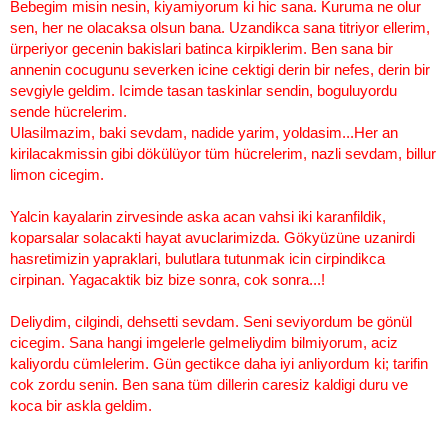
Bebegim misin nesin, kiyamiyorum ki hic sana. Kuruma ne olur
sen, her ne olacaksa olsun bana. Uzandikca sana titriyor ellerim,
ürperiyor gecenin bakislari batinca kirpiklerim. Ben sana bir
annenin cocugunu severken icine cektigi derin bir nefes, derin bir
sevgiyle geldim. Icimde tasan taskinlar sendin, boguluyordu
sende hücrelerim.
Ulasilmazim, baki sevdam, nadide yarim, yoldasim...Her an
kirilacakmissin gibi dökülüyor tüm hücrelerim, nazli sevdam, billur
limon cicegim.
Yalcin kayalarin zirvesinde aska acan vahsi iki karanfildik,
koparsalar solacakti hayat avuclarimizda. Gökyüzüne uzanirdi
hasretimizin yapraklari, bulutlara tutunmak icin cirpindikca
cirpinan. Yagacaktik biz bize sonra, cok sonra...!
Deliydim, cilgindi, dehsetti sevdam. Seni seviyordum be gönül
cicegim. Sana hangi imgelerle gelmeliydim bilmiyorum, aciz
kaliyordu cümlelerim. Gün gectikce daha iyi anliyordum ki; tarifin
cok zordu senin. Ben sana tüm dillerin caresiz kaldigi duru ve
koca bir askla geldim.