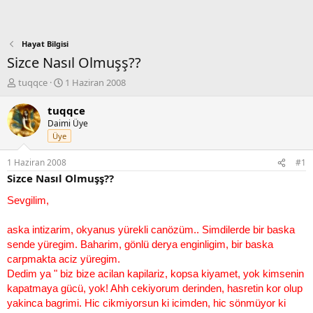
Hayat Bilgisi
Sizce Nasıl Olmuşş??
K
B
tuqqce
1 Haziran 2008
o
a
n
ş
tuqqce
b
l
Daimi Üye
u
a
Üye
y
n
u
g
1 Haziran 2008
#1
b
ı
Sizce Nasıl Olmuşş??
a
ç
ş
t
Sevgilim,
l
a
a
r
aska intizarim, okyanus yürekli canözüm.. Simdilerde bir baska
t
i
sende yüregim. Baharim, gönlü derya enginligim, bir baska
a
h
n
i
carpmakta aciz yüregim.
Dedim ya " biz bize acilan kapilariz, kopsa kiyamet, yok kimsenin
kapatmaya gücü, yok! Ahh cekiyorum derinden, hasretin kor olup
yakinca bagrimi. Hic cikmiyorsun ki icimden, hic sönmüyor ki