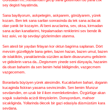
sey degisti hayatimda.
Sana bayiliyorum, askpetegim, askparem, gönülyarem, yürek
kozam. Ben tek sana sarilan sonrasinda da tek sana acilacak
olan yanik bir kozayim. Al beni avuclarina, sev, oksa, kirmadan
sana acilan kanatlarimi, hirpalamadan renklerimi sev bende ilk
kez aski, ve öp sevdayi gözlerimden utanma.
Sen atesli bir yaydan firlayan kor oktun bagrima saplanan. Dört
mevsim güzelligiyle bana gelen, bazen hazan, bazen umut, bazen
de islakliktin, yanaklarimda süzülen acilarin disavurumu gelislerin
ve gidislerin varsa da...Degismem yinede seni dünyayla, hazanim
da olsan baharim da sen benim helal bildigimdin, vazgecmem
vazgecemem.
Boranlarla büyüyen yürek atesimdin. Kucaklarken bahari, doganin
kucaginda fiskiran yasama sevincimdin. Sen benim Munzur
sevdamdim, en uzak bir il iken memleketimden. Özgürlüge akan
soguk sularinda acizdi titreyislerim. Donuyordum, mahser
sicakliginda. Yollarinda ölecek bir gazi edasiyla düsmüstüm kara
sevdana.