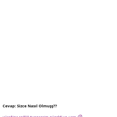
Cevap: Sizce Nasıl Olmuşş??
😉