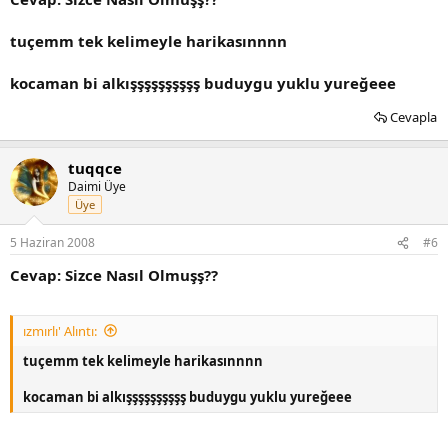
tuçemm tek kelimeyle harikasınnnn
kocaman bi alkışşşşşşşşşş buduygu yuklu yureğeee
Cevapla
tuqqce
Daimi Üye
Üye
5 Haziran 2008
#6
Cevap: Sizce Nasıl Olmuşş??
ızmırlı' Alıntı:
tuçemm tek kelimeyle harikasınnnn
kocaman bi alkışşşşşşşşşş buduygu yuklu yureğeee