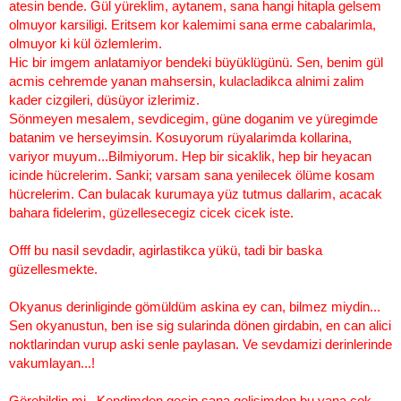
atesin bende. Gül yüreklim, aytanem, sana hangi hitapla gelsem
olmuyor karsiligi. Eritsem kor kalemimi sana erme cabalarimla,
olmuyor ki kül özlemlerim.
Hic bir imgem anlatamiyor bendeki büyüklügünü. Sen, benim gül
acmis cehremde yanan mahsersin, kulacladikca alnimi zalim
kader cizgileri, düsüyor izlerimiz.
Sönmeyen mesalem, sevdicegim, güne doganim ve yüregimde
batanim ve herseyimsin. Kosuyorum rüyalarimda kollarina,
variyor muyum...Bilmiyorum. Hep bir sicaklik, hep bir heyacan
icinde hücrelerim. Sanki; varsam sana yenilecek ölüme kosam
hücrelerim. Can bulacak kurumaya yüz tutmus dallarim, acacak
bahara fidelerim, güzellesecegiz cicek cicek iste.
Offf bu nasil sevdadir, agirlastikca yükü, tadi bir baska
güzellesmekte.
Okyanus derinliginde gömüldüm askina ey can, bilmez miydin...
Sen okyanustun, ben ise sig sularinda dönen girdabin, en can alici
noktlarindan vurup aski senle paylasan. Ve sevdamizi derinlerinde
vakumlayan...!
Görebildin mi...Kendimden gecip sana gelisimden bu yana cok