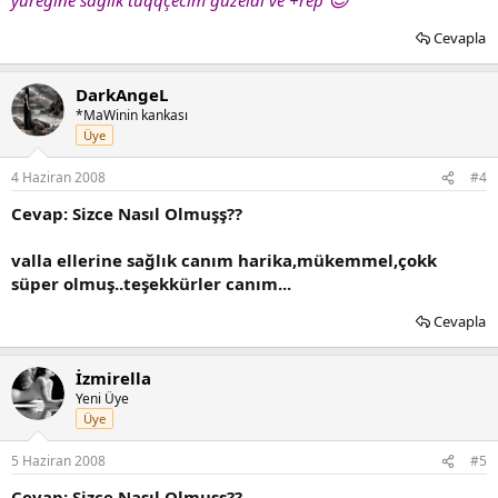
yüreğine sağlık tuqqçecim güzeldi ve +rep
Cevapla
DarkAngeL
*MaWinin kankası
Üye
4 Haziran 2008
#4
Cevap: Sizce Nasıl Olmuşş??
valla ellerine sağlık canım harika,mükemmel,çokk
süper olmuş..teşekkürler canım...
Cevapla
İzmirella
Yeni Üye
Üye
5 Haziran 2008
#5
Cevap: Sizce Nasıl Olmuşş??