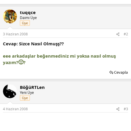
tuqqce
Daimi Üye
Üye
3 Haziran 2008
#2
Cevap: Sizce Nasıl Olmuşş??
eee arkadaşlar beğenmediniz mi yoksa nasıl olmuş
🙂
yazım?
?
Cevapla
BöğüRTLen
Yeni Üye
Üye
4 Haziran 2008
#3