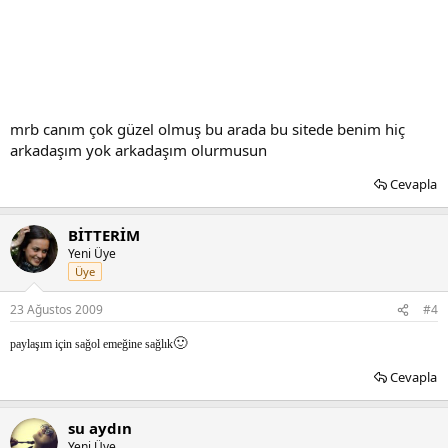
mrb canım çok güzel olmuş bu arada bu sitede benim hiç
arkadaşım yok arkadaşım olurmusun
Cevapla
BİTTERİM
Yeni Üye
Üye
23 Ağustos 2009
#4
🙂
paylaşım için sağol emeğine sağlık
Cevapla
su aydın
Yeni Üye