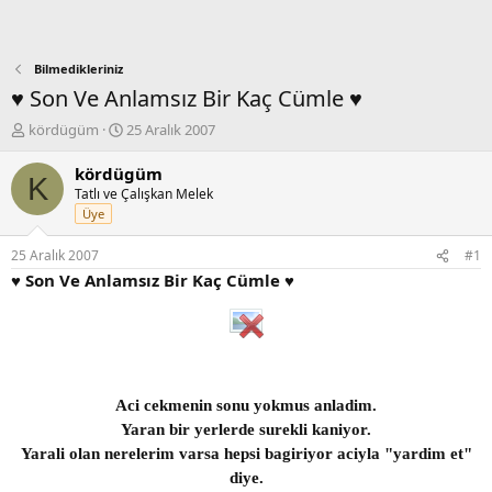
Bilmedikleriniz
♥ Son Ve Anlamsız Bir Kaç Cümle ♥
K
B
kördügüm
25 Aralık 2007
o
a
n
ş
kördügüm
K
b
l
Tatlı ve Çalışkan Melek
u
a
Üye
y
n
u
g
25 Aralık 2007
#1
b
ı
♥ Son Ve Anlamsız Bir Kaç Cümle ♥
a
ç
ş
t
l
a
a
r
t
i
a
h
n
i
Aci cekmenin sonu yokmus anladim.
Yaran bir yerlerde surekli kaniyor.
Yarali olan nerelerim varsa hepsi bagiriyor aciyla "yardim et"
diye.