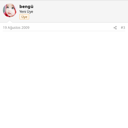
bengü
Yeni Üye
Üye
19 Ağustos 2009
#3