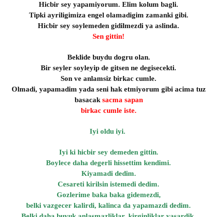
Hicbir sey yapamiyorum. Elim kolum bagli.
Tipki ayriligimiza engel olamadigim zamanki gibi.
Hicbir sey soylemeden gidilmezdi ya aslinda.
Sen gittin!
Beklide buydu dogru olan.
Bir seyler soyleyip de gitsen ne degisecekti.
Son ve anlamsiz birkac cumle.
Olmadi, yapamadim yada seni hak etmiyorum gibi acima tuz
basacak
sacma sapan
birkac cumle iste.
Iyi oldu iyi.
Iyi ki hicbir sey demeden gittin.
Boylece daha degerli hissettim kendimi.
Kiyamadi dedim.
Cesareti kirilsin istemedi dedim.
Gozlerime baka baka gidemezdi,
belki vazgecer kalirdi, kalinca da yapamazdi dedim.
Belki daha buyuk anlasmazliklar, kirginliklar yasardik,