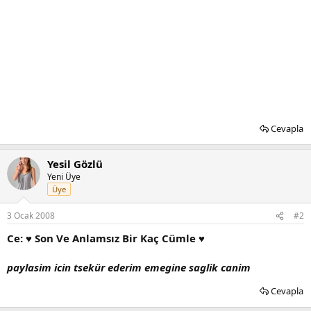
Cevapla
Yesil Gözlü
Yeni Üye
Üye
3 Ocak 2008
#2
Ce: ♥ Son Ve Anlamsız Bir Kaç Cümle ♥
paylasim icin tsekür ederim emegine saglik canim
Cevapla