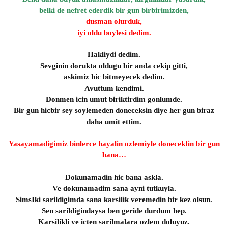
belki de nefret ederdik bir gun birbirimizden,
dusman olurduk,
iyi oldu boylesi dedim.
Hakliydi dedim.
Sevginin dorukta oldugu bir anda cekip gitti,
askimiz hic bitmeyecek dedim.
Avuttum kendimi.
Donmen icin umut biriktirdim gonlumde.
Bir gun hicbir sey soylemeden doneceksin diye her gun biraz
daha umit ettim.
Yasayamadigimiz binlerce hayalin ozlemiyle donecektin bir gun
bana…
Dokunamadin hic bana askla.
Ve dokunamadim sana ayni tutkuyla.
SimsIki sarildigimda sana karsilik veremedin bir kez olsun.
Sen sarildigindaysa ben geride durdum hep.
Karsilikli ve icten sarilmalara ozlem doluyuz.