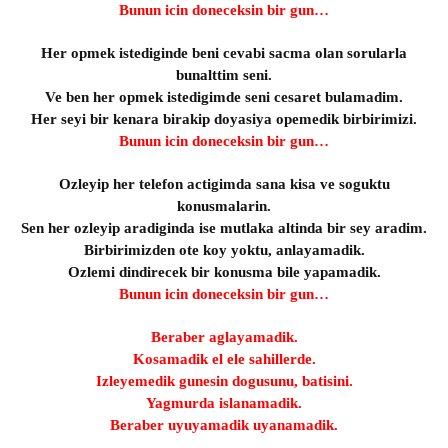
Bunun icin doneceksin bir gun…
Her opmek istediginde beni cevabi sacma olan sorularla
bunalttim seni.
Ve ben her opmek istedigimde seni cesaret bulamadim.
Her seyi bir kenara birakip doyasiya opemedik birbirimizi.
Bunun icin doneceksin bir gun…
Ozleyip her telefon actigimda sana kisa ve soguktu
konusmalarin.
Sen her ozleyip aradiginda ise mutlaka altinda bir sey aradim.
Birbirimizden ote koy yoktu, anlayamadik.
Ozlemi dindirecek bir konusma bile yapamadik.
Bunun icin doneceksin bir gun…
Beraber aglayamadik.
Kosamadik el ele sahillerde.
Izleyemedik gunesin dogusunu, batisini.
Yagmurda islanamadik.
Beraber uyuyamadik uyanamadik.