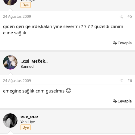
Üye
24 Ağustos 2009
#5
giden geri gelirde,kalan yine severmi ? ? ? ? güzeldi canım
eline sağlık..
Cevapla
..αѕi_мєℓєk..
Banned
24 Ağustos 2009
#6
🙂
emegine sağlık cnm guselmıs
Cevapla
ece_ece
Yeni Üye
Üye