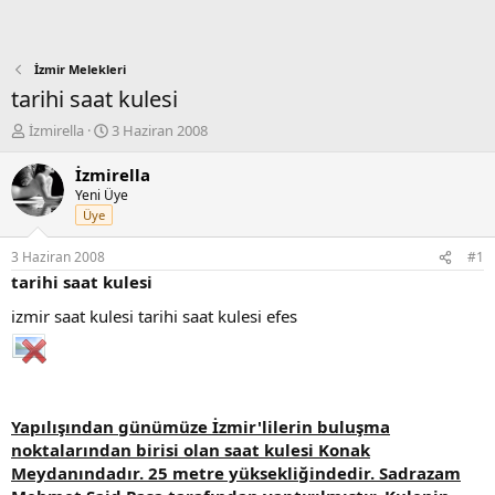
İzmir Melekleri
tarihi saat kulesi
K
B
İzmirella
3 Haziran 2008
o
a
n
ş
İzmirella
b
l
Yeni Üye
u
a
Üye
y
n
u
g
3 Haziran 2008
#1
b
ı
tarihi saat kulesi
a
ç
ş
t
izmir saat kulesi tarihi saat kulesi efes
l
a
a
r
t
i
a
h
n
i
Yapılışından günümüze İzmir'lilerin buluşma
noktalarından birisi olan saat kulesi Konak
Meydanındadır. 25 metre yüksekliğindedir. Sadrazam