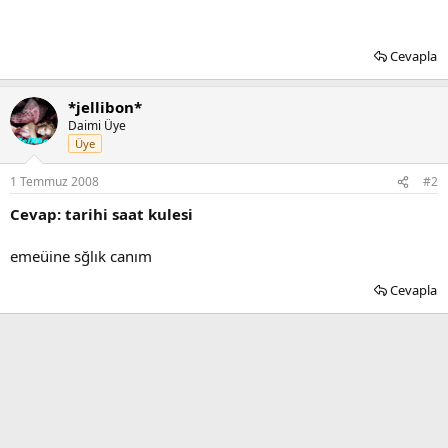
Cevapla
*jellibon*
Daimi Üye
Üye
1 Temmuz 2008
#2
Cevap: tarihi saat kulesi
emeüine sğlık canım
Cevapla