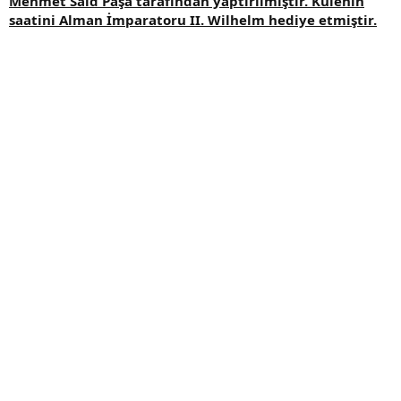
Mehmet Said Paşa tarafından yaptırılmıştır. Kulenin
saatini Alman İmparatoru II. Wilhelm hediye etmiştir.