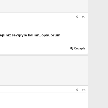
#7
epiniz sevgiyle kalinn,,öpyüorum
Cevapla
#8