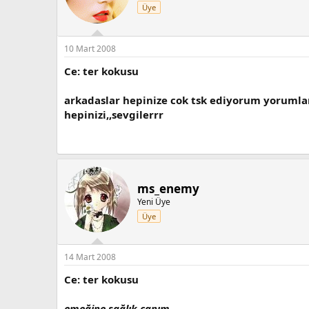
Üye
10 Mart 2008
Ce: ter kokusu
arkadaslar hepinize cok tsk ediyorum yorumlar
hepinizi,,sevgilerrr
ms_enemy
Yeni Üye
Üye
14 Mart 2008
Ce: ter kokusu
emeğine sağlık canım