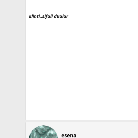
alinti..sifali dualar
esena