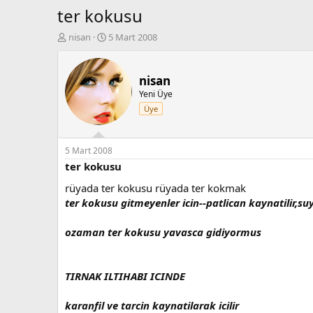
ter kokusu
K
B
nisan
5 Mart 2008
o
a
n
ş
b
l
nisan
u
a
Yeni Üye
y
n
Üye
u
g
b
ı
a
ç
ş
t
5 Mart 2008
l
a
ter kokusu
a
r
rüyada ter kokusu rüyada ter kokmak
t
i
a
h
ter kokusu gitmeyenler icin--patlican kaynatilir,suyu
n
i
ozaman ter kokusu yavasca gidiyormus
TIRNAK ILTIHABI ICINDE
karanfil ve tarcin kaynatilarak icilir