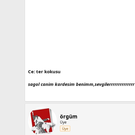
Ce: ter kokusu
sagol canim kardesim benimm,sevgilerrrrrrrrrrrrrr
örgüm
Üye
Üye