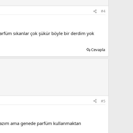
#4
parfüm sıkanlar çok şükür böyle bir derdim yok
Cevapla
#5
 lazım ama genede parfüm kullanmaktan