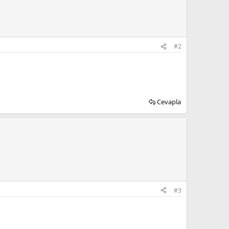
#2
Cevapla
#3