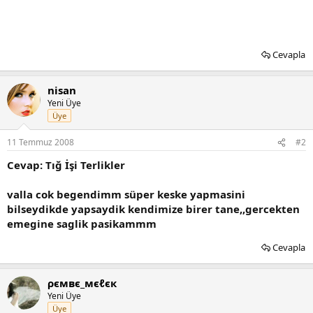
Cevapla
nisan
Yeni Üye
Üye
11 Temmuz 2008
#2
Cevap: Tığ İşi Terlikler
valla cok begendimm süper keske yapmasini
bilseydikde yapsaydik kendimize birer tane,,gercekten
emegine saglik pasikammm
Cevapla
ρємвє_мєℓєк
Yeni Üye
Üye