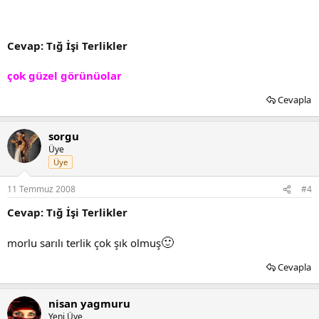
Cevap: Tığ İşi Terlikler
çok güzel görünüolar
Cevapla
sorgu
Üye
Üye
11 Temmuz 2008
#4
Cevap: Tığ İşi Terlikler
🙂
morlu sarılı terlik çok şık olmuş
Cevapla
nisan yagmuru
Yeni Üye