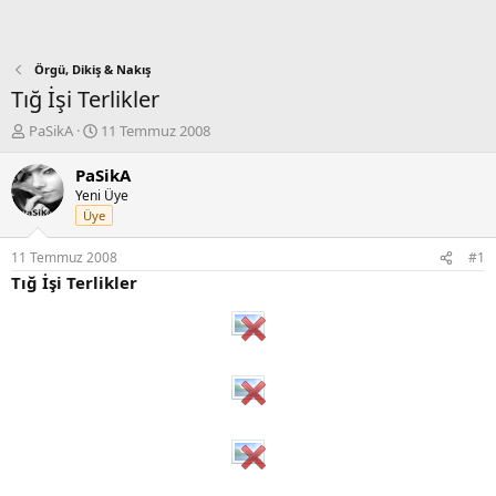
Örgü, Dikiş & Nakış
Tığ İşi Terlikler
K
B
PaSikA
11 Temmuz 2008
o
a
n
ş
PaSikA
b
l
Yeni Üye
u
a
Üye
y
n
u
g
11 Temmuz 2008
#1
b
ı
Tığ İşi Terlikler
a
ç
ş
t
l
a
a
r
t
i
a
h
n
i