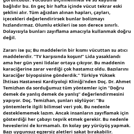
bağlıdır bu. En geç bir hafta içinde vücut tekrar eski
şeklini alır. Tüm ağızdan alınan hapları, çayları,
içecekleri değerlendirirsek bunlar bolizmayı
hızlandırmaz. Olumlu etkileri ise son derece sınırlı.
Dolayısıyla bunları zayıflama amacıyla kullanmak doğru
değil.
Zararı ise şu; Bu maddelerin bir kısmı vücuttan su atıcı
maddelerdir. “TV karşısında koşun!” Lida yasaklandı
ama her gün yeni lidalar ortaya çıkıyor. Bu maddenin
karaciğerine zarar verdiği çok hastamız oldu. Bazılarını
karaciğer biyopsisine gönderdik.” Türkiye Yüksek
İhtisas Hastanesi Kardiyoloji Kliniği’nden Doç. Dr. Ahmet
Temizhan da sorduğumuz tüm yöntemler için “Doğru
demek de yanlış demek de yanlış” değerlendirmesini
yapıyor. Doç. Temizhan, şunları söylüyor: “Bu
yöntemlerle ilgili bilimsel veri yok. Bu nedenle
desteklememek lazım. Ancak insanların zayıflamak için
gösterdiği her çabayı teşvik etmek gerekir. Bu nedenle
heveslerini de kırmamalı. En kolay şey yürüyüş yapmak.
Bazı uygunsuz egzersiz aletleri sakat bırakabilir.