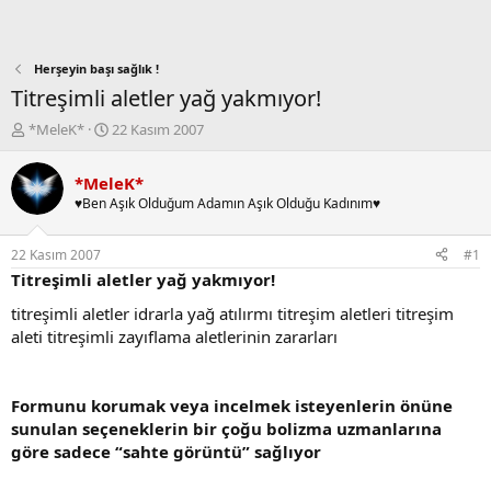
Herşeyin başı sağlık !
Titreşimli aletler yağ yakmıyor!
K
B
*MeleK*
22 Kasım 2007
o
a
n
ş
*MeleK*
b
l
♥Ben Aşık Olduğum Adamın Aşık Olduğu Kadınım♥
u
a
y
n
u
g
22 Kasım 2007
#1
b
ı
Titreşimli aletler yağ yakmıyor!
a
ç
ş
t
titreşimli aletler idrarla yağ atılırmı titreşim aletleri titreşim
l
a
aleti titreşimli zayıflama aletlerinin zararları
a
r
t
i
a
h
Formunu korumak veya incelmek isteyenlerin önüne
n
i
sunulan seçeneklerin bir çoğu bolizma uzmanlarına
göre sadece “sahte görüntü” sağlıyor