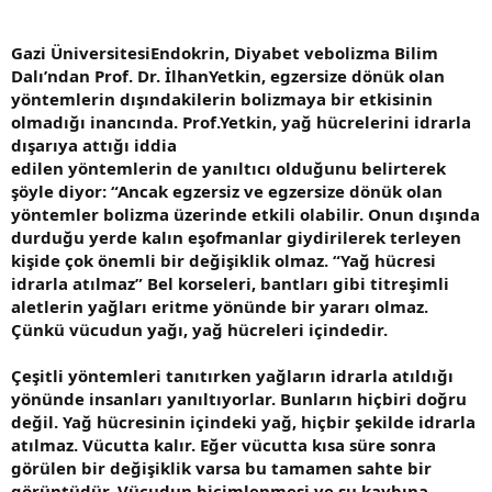
Gazi ÜniversitesiEndokrin, Diyabet vebolizma Bilim
Dalı’ndan Prof. Dr. İlhanYetkin, egzersize dönük olan
yöntemlerin dışındakilerin bolizmaya bir etkisinin
olmadığı inancında. Prof.Yetkin, yağ hücrelerini idrarla
dışarıya attığı iddia
edilen yöntemlerin de yanıltıcı olduğunu belirterek
şöyle diyor: “Ancak egzersiz ve egzersize dönük olan
yöntemler bolizma üzerinde etkili olabilir. Onun dışında
durduğu yerde kalın eşofmanlar giydirilerek terleyen
kişide çok önemli bir değişiklik olmaz. “Yağ hücresi
idrarla atılmaz” Bel korseleri, bantları gibi titreşimli
aletlerin yağları eritme yönünde bir yararı olmaz.
Çünkü vücudun yağı, yağ hücreleri içindedir.
Çeşitli yöntemleri tanıtırken yağların idrarla atıldığı
yönünde insanları yanıltıyorlar. Bunların hiçbiri doğru
değil. Yağ hücresinin içindeki yağ, hiçbir şekilde idrarla
atılmaz. Vücutta kalır. Eğer vücutta kısa süre sonra
görülen bir değişiklik varsa bu tamamen sahte bir
görüntüdür. Vücudun biçimlenmesi ve su kaybına