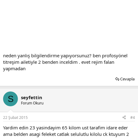
neden yanlış bilgilendirme yapıyorsunuz? ben profosyönel
titreşim ailetiyle 2 benden inceldim . evet rejim falan
yapmadan
Cevapla
S
seyfettin
Forum Okuru
22 Şubat 2015
#4
Yardim edin 23 yasindayim 65 kilom ust tarafim idare eder
ama belden asagi feleket catlak selulutlu kilolu ck ktuyum 2