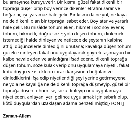
bulamayınca kuruyuverir. Bir kısmı, güzel fakat dikenli bir
toprağa düşer bitip boy verince dikenler etrafını sarar ve
boğarlar, işe yaramaz hale gelir. Bir kısmı da ne yol, ne kaya,
ne de dikenli olan bir toprağa isabet eder. Boy atar ve yararlı
hale gelir. Bu misâlde tohum eken, hikmetli söz söyleyene;
tohum, hikmetli, doğru söze; yola düşen tohum, dinlemek
istemediği halde dinleyen ve neticede de şeytanın kalbine
attığı düşüncelerle dinlediğini unutana; kayalığa düşen tohum
güzelce dinleyen fakat onu uygulayacak gayreti taşımayan bir
kalbe havale eden ve anladığını ifsad edene, dikenli toprağa
düşen tohum, söze kulak verip onu uygulamaya niyetli, fakat
kötü duygu ve isteklerin itirazı karşısında boğulan ve
dinlediklerini ifşa edip niyetlendiği şeyi yerine getirmeyene;
ne yola ne kayalığa ne de dikenli toprağa düşmeyip, güzel bir
toprağa düşen tohum ise, sözü dinleyip onu uygulamaya
niyet eden, anlayan, yeri gelince uygulamak için sabırlı olup,
kötü duygulardan uzaklaşan adama benzetilmiştir.[/FONT]
Zaman-Ailem