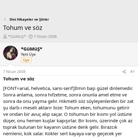
Dini Hikayeler ve Şiirler
Tohum ve söz
K
B
*GüMüŞ*
7 Nisan 2008
o
a
n
ş
*GüMüŞ*
b
l
Yeni Üye
u
a
Üye
y
n
u
g
7 Nisan 2008
#1
b
ı
Tohum ve söz
a
ç
ş
t
[FONT=arial, helvetica, sans-serif]İlmin başı güzel dinlemedir.
l
a
Sonra anlama, sonra hıfzetme, sonra onunla amel etme ve
a
r
sonra da onu yayma gelir. Hikmetli söz söyleyenlerden bir zat
t
i
şu darb-ı meseli aktarır bize: Tohum eken, tohumunu getirir
a
h
ve ondan bir avuç alıp saçar. O tohumun bir kısmı yol üstüne
n
i
düşer, onu hemen kuşlar kapışırlar. Bir kısmı, üzerinde çok az
toprak bulunan bir kayanın üstüne denk gelir. Birazcık
nemlenir, kök salar. Kökler sert kayaya varıp geçecek yer