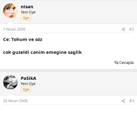
nisan
Yeni Üye
Üye
7 Nisan 2008
#2
Ce: Tohum ve söz
cok guzeldi canim emegine saglik
Cevapla
PaSikA
Yeni Üye
Üye
26 Nisan 2008
#3