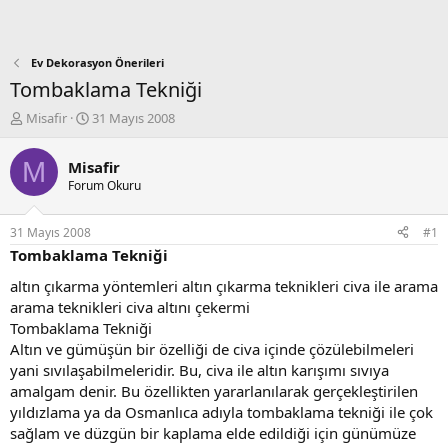
Ev Dekorasyon Önerileri
Tombaklama Tekniği
K
B
Misafir
31 Mayıs 2008
o
a
n
ş
M
Misafir
b
l
Forum Okuru
u
a
y
n
u
g
31 Mayıs 2008
#1
b
ı
Tombaklama Tekniği
a
ç
ş
t
altın çıkarma yöntemleri altın çıkarma teknikleri civa ile arama
l
a
arama teknikleri civa altını çekermi
a
r
Tombaklama Tekniği
t
i
Altın ve gümüşün bir özelliği de civa içinde çözülebilmeleri
a
h
yani sıvılaşabilmeleridir. Bu, civa ile altın karışımı sıvıya
n
i
amalgam denir. Bu özellikten yararlanılarak gerçekleştirilen
yıldızlama ya da Osmanlıca adıyla tombaklama tekniği ile çok
sağlam ve düzgün bir kaplama elde edildiği için günümüze