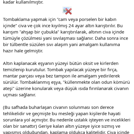
kadar kullanılmıştır.
Tombaklama yapmak için "cam veya porselen bir kabın
içinde" civa ve çok ince kıyılmış 24 ayar altın karıştırılır. Bu
karışım "ahşap bir çubukla" karıştırılarak, altının civa içinde
tümüyle çözülmesi yani sıvılaşması sağlanır. Daha sonra ince
bir tülbentle süzülen sıvı alaşım yani amalgam kullanıma
hazır hale gelmiştir.
Altın kaplanacak eşyanın yüzeyi bütün oksit ve kirlerden
temizlenip kurutulur. Tombak yapılacak yüzeye bir fırça,
mantar parçası veya bez tampon ile amalgam yedirilerek
sürülür. Tombaklanmış eşya, "küllenmekte olan odun kömürü
ateşi" üzerine konularak veya düşük ısıda fırınlanarak civanın
uçması sağlanır.
(Bu safhada buharlaşan civanın solunması son derece
tehlikelidir ve geçmişte bu mesleği yapan kişilerde hayati
sorunlara yol açmıştır. Bu nedenle ustalık işteyen ve incelikleri
olan bir sanattır) Geriye kalan altın yüzeye iyice sızmış ve
yapışmış olduğundan, kaplama oldukça kalitelidir. Civa içinde