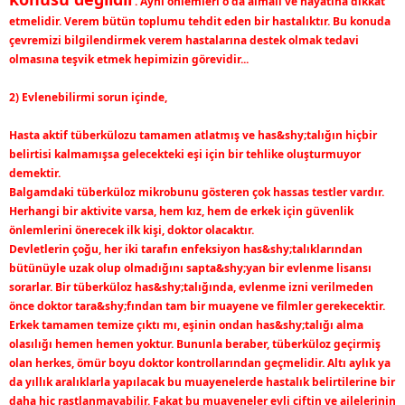
. Aynı önlemleri o da almalı ve hayatına dikkat
etmelidir. Verem bütün toplumu tehdit eden bir hastalıktır. Bu konuda
çevremizi bilgilendirmek verem hastalarına destek olmak tedavi
olmasına teşvik etmek hepimizin görevidir...
2) Evlenebilirmi sorun içinde,
Hasta aktif tüberkülozu tamamen atlatmış ve has&shy;talığın hiçbir
belirtisi kalmamışsa gelecekteki eşi için bir tehlike oluşturmuyor
demektir.
Balgamdaki tüberküloz mikrobunu gösteren çok hassas testler vardır.
Herhangi bir aktivite varsa, hem kız, hem de erkek için güvenlik
önlemlerini önerecek ilk kişi, doktor olacaktır.
Devletlerin çoğu, her iki tarafın enfeksiyon has&shy;talıklarından
bütünüyle uzak olup olmadığını sapta&shy;yan bir evlenme lisansı
sorarlar. Bir tüberküloz has&shy;talığında, evlenme izni verilmeden
önce doktor tara&shy;fından tam bir muayene ve filmler gerekecektir.
Erkek tamamen temize çıktı mı, eşinin ondan has&shy;talığı alma
olasılığı hemen hemen yoktur. Bununla beraber, tüberküloz geçirmiş
olan herkes, ömür boyu doktor kontrollarından geçmelidir. Altı aylık ya
da yıllık aralıklarla yapılacak bu muayenelerde hastalık belirtilerine bir
daha hiç rastlanmayabilir. Fakat bu muayeneler evli çiftin ve ailelerinin