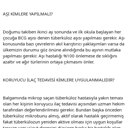
AŞI KİMLERE YAPILMALI?
Doğumu takiben ikinci ay sonunda ve ilk okula başlayan her
çocuğa BCG aşısı denen tüberküloz aşısı yapılması gerekir. Aşı
konusunda bazı çevrelerin akıl karıştırıcı yaklaşımları varsa da
ülkemizin durumu göz önüne alındığında bu aşının mutlaka
yapılması gerekir. Aşı hastalığı %100 önlemese de sıklığını
azaltır ve ağır türlerinin ortaya çıkmasını önler.
KORUYUCU İLAÇ TEDAVİSİ KİMLERE UYGULANMALIDIR?
Balgamında mikrop saçan tüberküloz hastasıyla yakın teması
olan her kişinin koruyucu ilaç tedavisi açısından uzman hekim
tarafından değerlendirilmesi gerekir. Bundan başka önceden
tüberküloz mikrobunu almış, aktif olarak hastalık geçirmemiş
fakat tüberkülozun yeniden aktive olması için uygun koşullar
taşıyan yani vücut direncini düşüren başka bir hastalığı olan