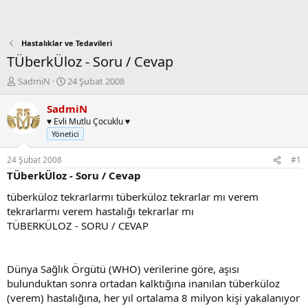
Hastalıklar ve Tedavileri
TÜberkÜloz - Soru / Cevap
K
B
SadmiN
24 Şubat 2008
o
a
n
ş
SadmiN
b
l
♥ Evli Mutlu Çocuklu ♥
u
a
Yönetici
y
n
u
g
24 Şubat 2008
#1
b
ı
TÜberkÜloz - Soru / Cevap
a
ç
ş
t
tüberküloz tekrarlarmı tüberküloz tekrarlar mı verem
l
a
tekrarlarmı verem hastalığı tekrarlar mı
a
r
TÜBERKÜLOZ - SORU / CEVAP
t
i
a
h
n
i
Dünya Sağlık Örgütü (WHO) verilerine göre, aşısı
bulunduktan sonra ortadan kalktığına inanılan tüberküloz
(verem) hastalığına, her yıl ortalama 8 milyon kişi yakalanıyor