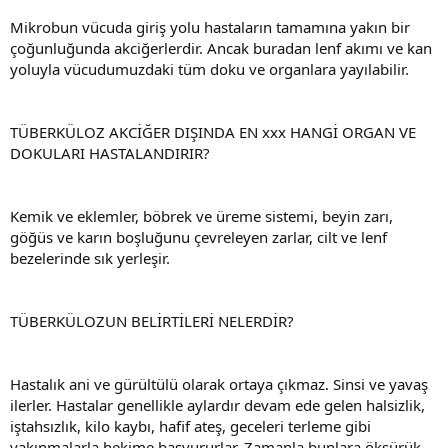
Mikrobun vücuda giriş yolu hastaların tamamına yakın bir
çoğunluğunda akciğerlerdir. Ancak buradan lenf akımı ve kan
yoluyla vücudumuzdaki tüm doku ve organlara yayılabilir.
TÜBERKÜLOZ AKCİĞER DIŞINDA EN xxx HANGİ ORGAN VE
DOKULARI HASTALANDIRIR?
Kemik ve eklemler, böbrek ve üreme sistemi, beyin zarı,
göğüs ve karın boşluğunu çevreleyen zarlar, cilt ve lenf
bezelerinde sık yerleşir.
TÜBERKÜLOZUN BELİRTİLERİ NELERDİR?
Hastalık ani ve gürültülü olarak ortaya çıkmaz. Sinsi ve yavaş
ilerler. Hastalar genellikle aylardır devam ede gelen halsizlik,
iştahsızlık, kilo kaybı, hafif ateş, geceleri terleme gibi
yakınmalarla hekime başvururlar. Zamanla bunlara öksürük