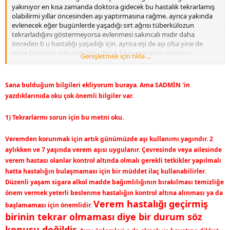
yakınıyor en kısa zamanda doktora gidecek bu hastalık tekrarlamış
olabilirmi yıllar öncesinden aşı yaptırmasına rağme. ayrıca yakında
evlenecek eğer bugünlerde yaşadığı sırt ağrısı tüberkülozun
tekrarladığını göstermeyorsa evlenmesi sakıncalı mıdır daha
önceden b u hastalığı yaşadığı için. ayrıca eşi de aşı olsa yine de
eşine bulaşma riski olabilirmi detylı bilgi verirseniz memnun
Genişletmek için tıkla ...
olurum.. şimdiden teşekkürler
Sana bulduğum bilgileri ekliyorum buraya. Ama SADMİN 'in
yazdıklarınıda oku çok önemli bilgiler var.
1) Tekrarlarmı sorun için bu metni oku.
Veremden korunmak için artık günümüzde aşı kullanımı yagındır. 2
aylıkken ve 7 yaşında verem aşısı uygulanır. Çevresinde veya ailesinde
verem hastası olanlar kontrol altında olmalı gerekli tetkikler yapılmalı
hatta hastalığın bulaşmaması için bir müddet ilaç kullanabilirler.
Düzenli yaşam sigara alkol madde bağımlılığının bırakılması temizliğe
önem vermek yeterli beslenme hastalığın kontrol altına alınması ya da
Verem hastalığı geçirmiş
başlamaması için önemlidir.
birinin tekrar olmaması diye bir durum söz
konusu değildir