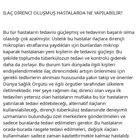
İLAÇ DİRENCİ OLUŞMUŞ HASTALARDA NE YAPILABİLİR?
Bu tür hastaların tedavisi güçleşmiş ve tedavinin başarılı olma
olasılığı çok azalmıştır. Üstelik bu hastalar ilaçlara dirençli
mikropları etraflarına yaydıkları için bunlardan mikrop
kaparak hastalanan yeni kişilerin de tedavisi güçleşir. Bu
şekilde toplumda tüberkülozun tedavi ve kontrolü giderek
daha da zorlaşır. Bu durum tüm dünyada ilgili kişileri
endişelendirmekte ilaç direncindeki artışın önlenmesi için
gerekli tedbirlerin alınması hususunda yakın takip ve öneriler
Dünya Sağlık Örgütü ve ilgili örgütler tarafından ülkelere
iletilmektedir. Her şeye rağmen ilaç direnci olan veya ilk
tedavileri yetersiz olan hastaların mutlaka bu tür hastaların
yatırılarak tedavi edilebileceği, alternatif ilaçların
kullanılabileceği, dirençli tüberküloz tedavisinde deneyimli
uzmanların bulunduğu özel merkezlere gönderilmeleri ve
sadece buralarda tedavi edilmeleri gerekir. Bu hastaların
orada-burada rasgele tedavi edilmeleri, değişik ilaçları
kullanmaları sadece zaman kaybettirmekle kalmaz hastalığı