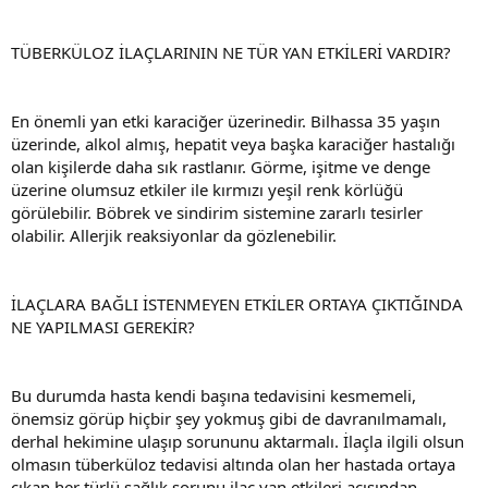
TÜBERKÜLOZ İLAÇLARININ NE TÜR YAN ETKİLERİ VARDIR?
En önemli yan etki karaciğer üzerinedir. Bilhassa 35 yaşın
üzerinde, alkol almış, hepatit veya başka karaciğer hastalığı
olan kişilerde daha sık rastlanır. Görme, işitme ve denge
üzerine olumsuz etkiler ile kırmızı yeşil renk körlüğü
görülebilir. Böbrek ve sindirim sistemine zararlı tesirler
olabilir. Allerjik reaksiyonlar da gözlenebilir.
İLAÇLARA BAĞLI İSTENMEYEN ETKİLER ORTAYA ÇIKTIĞINDA
NE YAPILMASI GEREKİR?
Bu durumda hasta kendi başına tedavisini kesmemeli,
önemsiz görüp hiçbir şey yokmuş gibi de davranılmamalı,
derhal hekimine ulaşıp sorununu aktarmalı. İlaçla ilgili olsun
olmasın tüberküloz tedavisi altında olan her hastada ortaya
çıkan her türlü sağlık sorunu ilaç yan etkileri açısından