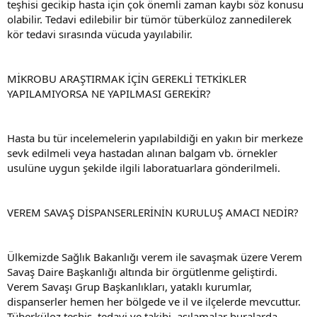
teşhisi gecikip hasta için çok önemli zaman kaybı söz konusu
olabilir. Tedavi edilebilir bir tümör tüberküloz zannedilerek
kör tedavi sırasında vücuda yayılabilir.
MİKROBU ARAŞTIRMAK İÇİN GEREKLİ TETKİKLER
YAPILAMIYORSA NE YAPILMASI GEREKİR?
Hasta bu tür incelemelerin yapılabildiği en yakın bir merkeze
sevk edilmeli veya hastadan alınan balgam vb. örnekler
usulüne uygun şekilde ilgili laboratuarlara gönderilmeli.
VEREM SAVAŞ DİSPANSERLERİNİN KURULUŞ AMACI NEDİR?
Ülkemizde Sağlık Bakanlığı verem ile savaşmak üzere Verem
Savaş Daire Başkanlığı altında bir örgütlenme geliştirdi.
Verem Savaşı Grup Başkanlıkları, yataklı kurumlar,
dispanserler hemen her bölgede ve il ve ilçelerde mevcuttur.
Tüberküloz teşhis, tedavi ve takibi, aşılamalar buralarda