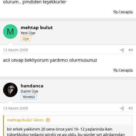
olurum.. şimdiden teşekkürler
Cevapla
mehtap bulut
M
Yeni Üye
Üye
12 Kasım 2009
#4
acil cevap bekliyorum yardımcı olurmusunuz
Cevapla
handanca
Daimi Üye
Yönetici
13 Kasım 2009
#5
mehtap bulut' Alıntı:
bir erkek yakkınım 20 sene önce yani 10- 12 yaşlarında iken
tüberkküloz tedavisi gördü ve aşı oldu. bu günler sırt ağrılarından