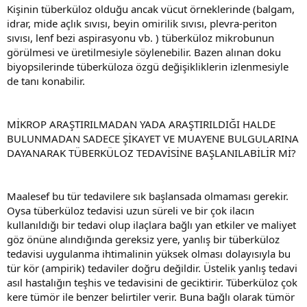
Kişinin tüberküloz olduğu ancak vücut örneklerinde (balgam,
idrar, mide açlık sıvısı, beyin omirilik sıvısı, plevra-periton
sıvısı, lenf bezi aspirasyonu vb. ) tüberküloz mikrobunun
görülmesi ve üretilmesiyle söylenebilir. Bazen alınan doku
biyopsilerinde tüberküloza özgü değişikliklerin izlenmesiyle
de tanı konabilir.
MİKROP ARAŞTIRILMADAN YADA ARAŞTIRILDIĞI HALDE
BULUNMADAN SADECE ŞİKAYET VE MUAYENE BULGULARINA
DAYANARAK TÜBERKÜLOZ TEDAVİSİNE BAŞLANILABİLİR Mİ?
Maalesef bu tür tedavilere sık başlansada olmaması gerekir.
Oysa tüberküloz tedavisi uzun süreli ve bir çok ilacın
kullanıldığı bir tedavi olup ilaçlara bağlı yan etkiler ve maliyet
göz önüne alındığında gereksiz yere, yanlış bir tüberküloz
tedavisi uygulanma ihtimalinin yüksek olması dolayısıyla bu
tür kör (ampirik) tedaviler doğru değildir. Üstelik yanlış tedavi
asıl hastalığın teşhis ve tedavisini de geciktirir. Tüberküloz çok
kere tümör ile benzer belirtiler verir. Buna bağlı olarak tümör