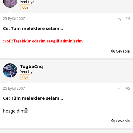
Yeni Üye
Üye
25 Eylül 2007
#4
Ce: Tüm meleklere selam...
:rofl:Teşekkür ederim sevgili adminlerim
Cevapla
TugbaCiiq
Yeni Üye
Üye
25 Eylül 2007
#5
Ce: Tüm meleklere selam...
😀
hosgeldin
Cevapla