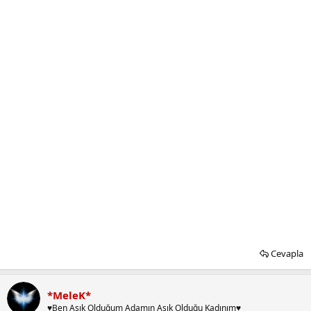
Cevapla
*MeleK*
♥Ben Aşık Olduğum Adamın Aşık Olduğu Kadınım♥