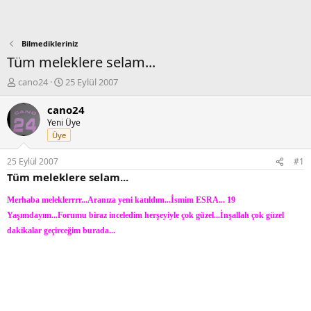
Bilmedikleriniz
Tüm meleklere selam...
K
B
cano24
25 Eylül 2007
o
a
n
ş
cano24
b
l
Yeni Üye
u
a
Üye
y
n
u
g
25 Eylül 2007
#1
b
ı
Tüm meleklere selam...
a
ç
ş
t
Merhaba meleklerrrr...Aranıza yeni katıldım...İsmim ESRA... 19
l
a
Yaşımdayım...Forumu biraz inceledim herşeyiyle çok güzel...İnşallah çok güzel
a
r
t
i
dakikalar geçirceğim burada...
a
h
n
i