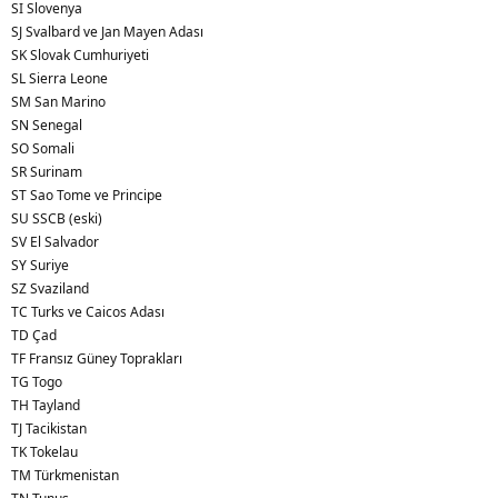
SI Slovenya
SJ Svalbard ve Jan Mayen Adası
SK Slovak Cumhuriyeti
SL Sierra Leone
SM San Marino
SN Senegal
SO Somali
SR Surinam
ST Sao Tome ve Principe
SU SSCB (eski)
SV El Salvador
SY Suriye
SZ Svaziland
TC Turks ve Caicos Adası
TD Çad
TF Fransız Güney Toprakları
TG Togo
TH Tayland
TJ Tacikistan
TK Tokelau
TM Türkmenistan