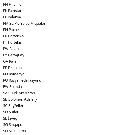
PH Filipinler
PK Pakistan
PL Polonya
PM St. Pierre ve Miquelon
PN Pitcairn
PR Portoriko
PT Portekiz
PW Palau
PY Paraguay
QA Katar
RE Reunion
RO Romanya
RU Rusya Federasyonu
RW Ruanda
SA Suudi Arabistan
SB Solomon Adalary
SC Sey?eller
SD Sudan
SE İsveç
SG Singapur
SH St. Helena