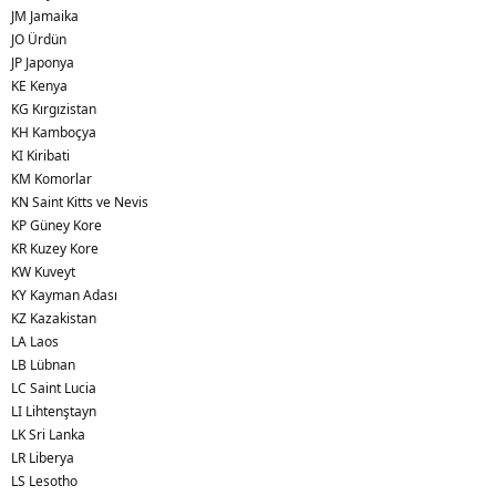
JM Jamaika
JO Ürdün
JP Japonya
KE Kenya
KG Kırgızistan
KH Kamboçya
KI Kiribati
KM Komorlar
KN Saint Kitts ve Nevis
KP Güney Kore
KR Kuzey Kore
KW Kuveyt
KY Kayman Adası
KZ Kazakistan
LA Laos
LB Lübnan
LC Saint Lucia
LI Lihtenştayn
LK Sri Lanka
LR Liberya
LS Lesotho