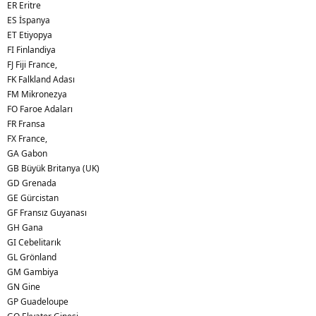
ER Eritre
ES İspanya
ET Etiyopya
FI Finlandiya
FJ Fiji France,
FK Falkland Adası
FM Mikronezya
FO Faroe Adaları
FR Fransa
FX France,
GA Gabon
GB Büyük Britanya (UK)
GD Grenada
GE Gürcistan
GF Fransız Guyanası
GH Gana
GI Cebelitarık
GL Grönland
GM Gambiya
GN Gine
GP Guadeloupe