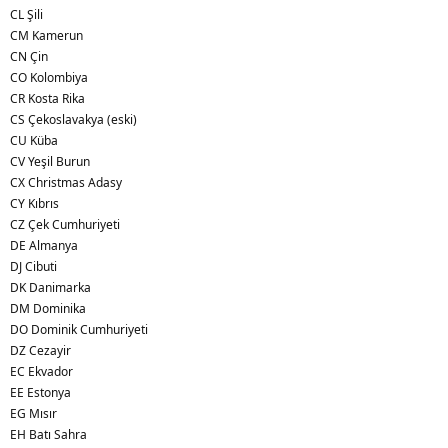
CL Şili
CM Kamerun
CN Çin
CO Kolombiya
CR Kosta Rika
CS Çekoslavakya (eski)
CU Küba
CV Yeşil Burun
CX Christmas Adasy
CY Kıbrıs
CZ Çek Cumhuriyeti
DE Almanya
DJ Cibuti
DK Danimarka
DM Dominika
DO Dominik Cumhuriyeti
DZ Cezayir
EC Ekvador
EE Estonya
EG Mısır
EH Batı Sahra