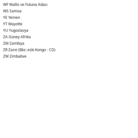
WF Wallis ve Futuna Adası
WS Samoa
YE Yemen
YT Mayotte
YU Yugoslavya
ZA Güney Afrika
ZM Zambiya
ZR Zaire (Bkz: eski Kongo - CD)
ZW Zimbabve