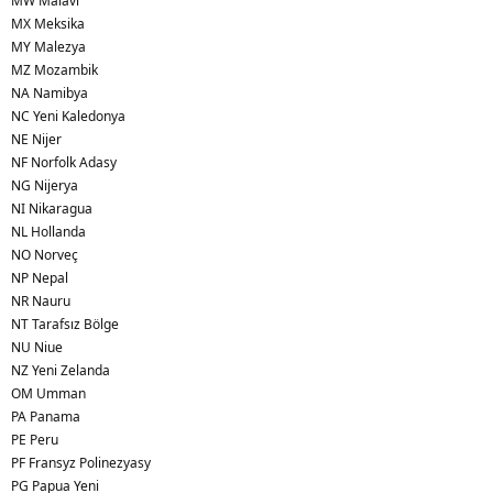
MW Malavi
MX Meksika
MY Malezya
MZ Mozambik
NA Namibya
NC Yeni Kaledonya
NE Nijer
NF Norfolk Adasy
NG Nijerya
NI Nikaragua
NL Hollanda
NO Norveç
NP Nepal
NR Nauru
NT Tarafsız Bölge
NU Niue
NZ Yeni Zelanda
OM Umman
PA Panama
PE Peru
PF Fransyz Polinezyasy
PG Papua Yeni