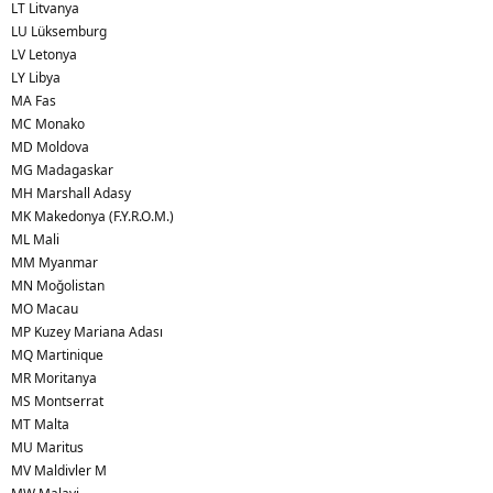
LT Litvanya
LU Lüksemburg
LV Letonya
LY Libya
MA Fas
MC Monako
MD Moldova
MG Madagaskar
MH Marshall Adasy
MK Makedonya (F.Y.R.O.M.)
ML Mali
MM Myanmar
MN Moğolistan
MO Macau
MP Kuzey Mariana Adası
MQ Martinique
MR Moritanya
MS Montserrat
MT Malta
MU Maritus
MV Maldivler M