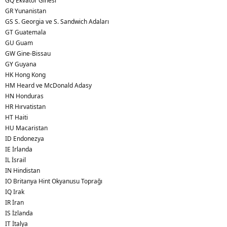
GQ Ekvator Ginesi
GR Yunanistan
GS S. Georgia ve S. Sandwich Adaları
GT Guatemala
GU Guam
GW Gine-Bissau
GY Guyana
HK Hong Kong
HM Heard ve McDonald Adasy
HN Honduras
HR Hırvatistan
HT Haiti
HU Macaristan
ID Endonezya
IE İrlanda
IL İsrail
IN Hindistan
IO Britanya Hint Okyanusu Toprağı
IQ Irak
IR İran
IS İzlanda
IT İtalya