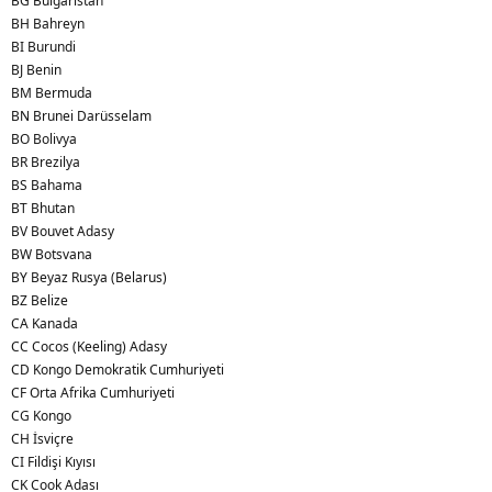
BG Bulgaristan
BH Bahreyn
BI Burundi
BJ Benin
BM Bermuda
BN Brunei Darüsselam
BO Bolivya
BR Brezilya
BS Bahama
BT Bhutan
BV Bouvet Adasy
BW Botsvana
BY Beyaz Rusya (Belarus)
BZ Belize
CA Kanada
CC Cocos (Keeling) Adasy
CD Kongo Demokratik Cumhuriyeti
CF Orta Afrika Cumhuriyeti
CG Kongo
CH İsviçre
CI Fildişi Kıyısı
CK Cook Adası