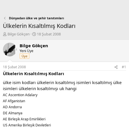
Dünyadan ülke ve şehir tanıtımları
Ülkelerin Kısaltılmış Kodları
K
B
Bilge Gökçen
18 Şubat 2008
o
a
n
ş
Bilge Gökçen
b
l
Yeni Üye
u
a
Üye
y
n
u
g
18 Şubat 2008
#1
b
ı
Ülkelerin Kısaltılmış Kodları
a
ç
ş
t
ülke isim kodları ülkelerin kısaltılmış isimleri kısaltılmış ülke
l
a
isimleri ülkelerin kısaltılmışı uk hangi
a
r
AC Ascention Adalary
t
i
AF Afganistan
a
h
n
i
AD Andorra
DE Almanya
AE Birleşik Arap Emirlikleri
US Amerika Birleşik Devletleri