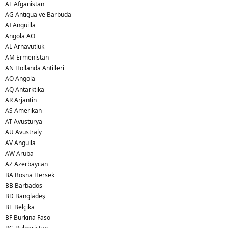
AF Afganistan
AG Antigua ve Barbuda
AI Anguilla
Angola AO
AL Arnavutluk
AM Ermenistan
AN Hollanda Antilleri
AO Angola
AQ Antarktika
AR Arjantin
AS Amerikan
AT Avusturya
AU Avustraly
AV Anguila
AW Aruba
AZ Azerbaycan
BA Bosna Hersek
BB Barbados
BD Bangladeş
BE Belçika
BF Burkina Faso