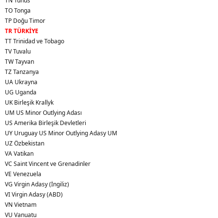
TN Tunus
TO Tonga
TP Doğ
u Timor
TR TÜRKİYE
TT Trinidad ve Tobago
TV Tuvalu
TW Tayvan
TZ Tanzanya
UA Ukrayna
UG Uganda
UK Birleşik Krallyk
UM US Minor Outlying Adası
US Amerika Birleşik Devletleri
UY Uruguay US Minor Outlying Adasy UM
UZ Özbekistan
VA Vatikan
VC Saint Vincent ve Grenadinler
VE Venezuela
VG Virgin Adasy (İngiliz)
VI Virgin Adasy (ABD)
VN Vietnam
VU Vanuatu