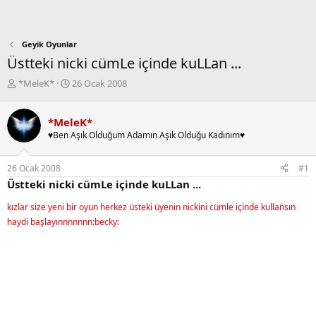
Geyik Oyunlar
Üstteki nicki cümLe içinde kuLLan ...
K
B
*MeleK*
26 Ocak 2008
o
a
n
ş
b
l
*MeleK*
u
a
♥Ben Aşık Olduğum Adamın Aşık Olduğu Kadınım♥
y
n
u
g
26 Ocak 2008
#1
b
ı
Üstteki nicki cümLe içinde kuLLan ...
a
ç
ş
t
kızlar size yeni bir oyun herkez üsteki üyenin nickini cümle içinde kullansın
l
a
haydi başlayınnnnnnn:becky:
a
r
t
i
a
h
n
i