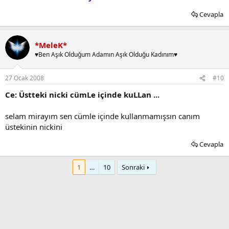
Cevapla
*MeleK*
♥Ben Aşık Olduğum Adamın Aşık Olduğu Kadınım♥
27 Ocak 2008
#10
Ce: Üstteki nicki cümLe içinde kuLLan ...
selam mirayım sen cümle içinde kullanmamışsın canım
üstekinin nickini
Cevapla
1
…
10
Sonraki