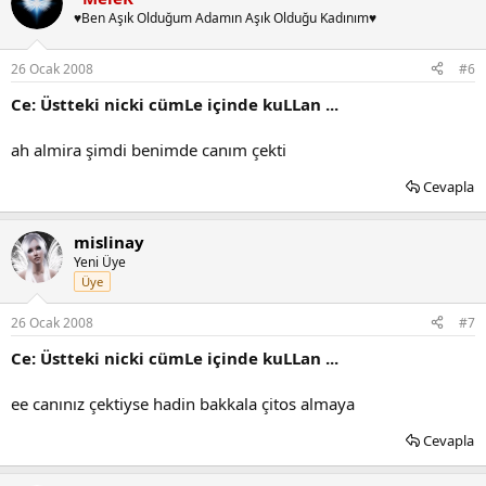
♥Ben Aşık Olduğum Adamın Aşık Olduğu Kadınım♥
26 Ocak 2008
#6
Ce: Üstteki nicki cümLe içinde kuLLan ...
ah almira şimdi benimde canım çekti
Cevapla
mislinay
Yeni Üye
Üye
26 Ocak 2008
#7
Ce: Üstteki nicki cümLe içinde kuLLan ...
ee canınız çektiyse hadin bakkala çitos almaya
Cevapla