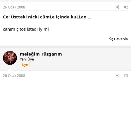
26 Ocak 2008
#2
Ce: Üstteki nicki cümLe içinde kuLLan ...
canım çitos istedi iyimi
Cevapla
meleğim_rüzgarım
Yeni Üye
Üye
26 Ocak 2008
#3