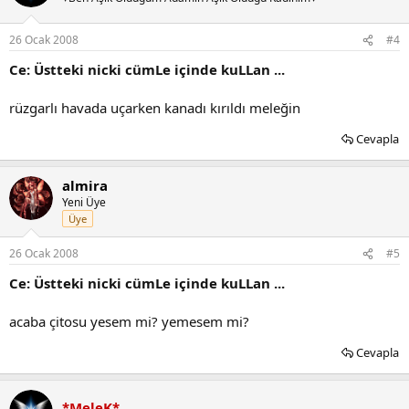
26 Ocak 2008
#4
Ce: Üstteki nicki cümLe içinde kuLLan ...
rüzgarlı havada uçarken kanadı kırıldı meleğin
Cevapla
almira
Yeni Üye
Üye
26 Ocak 2008
#5
Ce: Üstteki nicki cümLe içinde kuLLan ...
acaba çitosu yesem mi? yemesem mi?
Cevapla
*MeleK*