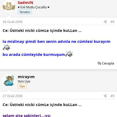
SadmiN
♥ Evli Mutlu Çocuklu ♥
Yönetici
26 Ocak 2008
#8
Ce: Üstteki nicki cümLe içinde kuLLan ...
la mislinay şimdi ben senin adınla ne cümlesi kurayım
bu arada cümleyide kurmuşum
Cevapla
mirayım
Yeni Üye
Üye
27 Ocak 2008
#9
Ce: Üstteki nicki cümLe içinde kuLLan ...
selam site sakinleri...:yo: