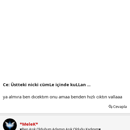
Ce: Üstteki nicki cümLe içinde kuLLan ...
ya almıra ben dıcektım onu amaa benden hızlı cıktın vallaaa
Cevapla
*MeleK*
♥Ben Aşık Olduğum Adamın Aşık Olduğu Kadınım♥