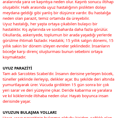
aralarında yara ve kaşıntıya neden olur. Kaşıntı sonucu iltihap
oluşabilir. Halk arasında uyuz hastalığının pislikten dolayı
meydana geldiği gibi yanlış bir düşünce vardır. Bu hastalığa
neden olan parazit, temiz ortamda da üreyebilir.
Uyuz hastalığı, her yaşta ortaya çıkabilen bulaşıcı bir
hastalıktır. Kış aylarında ve sonbaharda daha fazla görülür.
Okullarda, askeriyede, toplumun bir arada yaşadığı yerlerde
görülme ihtimali fazladır. Hastalık; 15 yıllık salgın dönemi, 15
yıllık sakin bir dönem izleyen evreler şeklindedir. İnsanların
böceğe karşı direnç oluşturması bunun sebebini ortaya
koymaktadır.
UYUZ PARAZİTİ
Tam adı Sarcobtes Scabei'dir. İnsanın derisine yerleşen böcek,
tüneller şeklinde ilerleyip, delikler açar. Bu şekilde deri altında
yumurtlayarak ürer. Vücuda girdikten 15 gün sonra bir çok
yeri sarar ve deri yüzeyine çıkar. Deride kabarma ve yaralara
ve kıl köklerinde iltihaba neden olur. Hayatı boyunca insan
derisinde yaşar.
UYUZUN BULAŞMA YOLLARI
Uyuz, uyuz parazitinin bulaşmış olduğu kişiden, sağlıklı olan