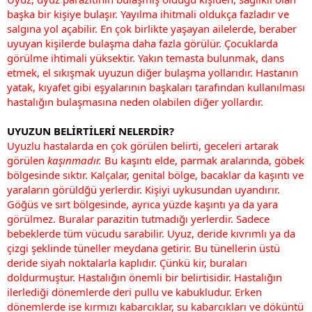
başka bir kişiye bulaşır. Yayılma ihitmali oldukça fazladır ve
salgına yol açabilir. En çok birlikte yaşayan ailelerde, beraber
uyuyan kişilerde bulaşma daha fazla görülür. Çocuklarda
görülme ihtimali yüksektir. Yakın temasta bulunmak, dans
etmek, el sıkışmak uyuzun diğer bulaşma yollarıdır. Hastanın
yatak, kıyafet gibi eşyalarının başkaları tarafından kullanılması
hastalığın bulaşmasına neden olabilen diğer yollardır.
UYUZUN BELİRTİLERİ NELERDİR?
Uyuzlu hastalarda en çok görülen belirti, geceleri artarak
görülen
kaşınmadır.
Bu kaşıntı elde, parmak aralarında, göbek
bölgesinde sıktır. Kalçalar, genital bölge, bacaklar da kaşıntı ve
yaraların görüldğü yerlerdir. Kişiyi uykusundan uyandırır.
Göğüs ve sırt bölgesinde, ayrıca yüzde kaşıntı ya da yara
görülmez. Buralar parazitin tutmadığı yerlerdir. Sadece
bebeklerde tüm vücudu sarabilir. Uyuz, deride kıvrımlı ya da
çizgi şeklinde tüneller meydana getirir. Bu tünellerin üstü
deride siyah noktalarla kaplıdır. Çünkü kir, buraları
doldurmuştur. Hastalığın önemli bir belirtisidir. Hastalığın
ilerlediği dönemlerde deri pullu ve kabukludur. Erken
dönemlerde ise kırmızı kabarcıklar, su kabarcıkları ve döküntü