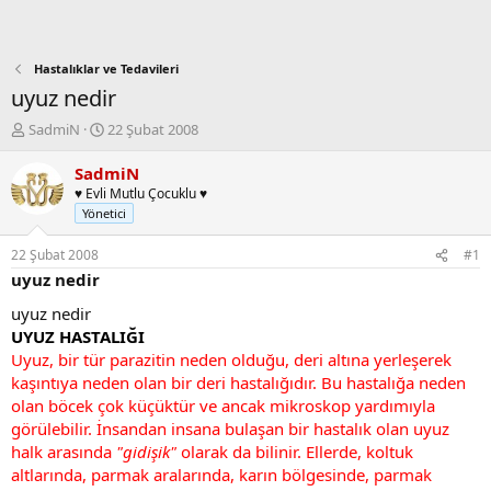
Hastalıklar ve Tedavileri
uyuz nedir
K
B
SadmiN
22 Şubat 2008
o
a
n
ş
SadmiN
b
l
♥ Evli Mutlu Çocuklu ♥
u
a
Yönetici
y
n
u
g
22 Şubat 2008
#1
b
ı
uyuz nedir
a
ç
ş
t
uyuz nedir
l
a
UYUZ HASTALIĞI
a
r
Uyuz, bir tür parazitin neden olduğu, deri altına yerleşerek
t
i
kaşıntıya neden olan bir deri hastalığıdır. Bu hastalığa neden
a
h
olan böcek çok küçüktür ve ancak mikroskop yardımıyla
n
i
görülebilir. İnsandan insana bulaşan bir hastalık olan uyuz
halk arasında
"gidişik"
olarak da bilinir. Ellerde, koltuk
altlarında, parmak aralarında, karın bölgesinde, parmak