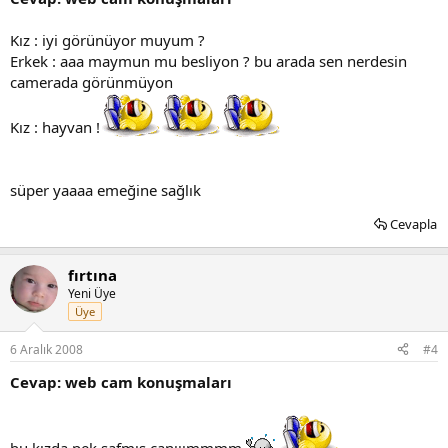
Kız : iyi görünüyor muyum ?
Erkek : aaa maymun mu besliyon ? bu arada sen nerdesin
camerada görünmüyon
Kız : hayvan !
süper yaaaa emeğine sağlık
Cevapla
fırtına
Yeni Üye
Üye
6 Aralık 2008
#4
Cevap: web cam konuşmaları
bu kızda pek safmış canııımmmm