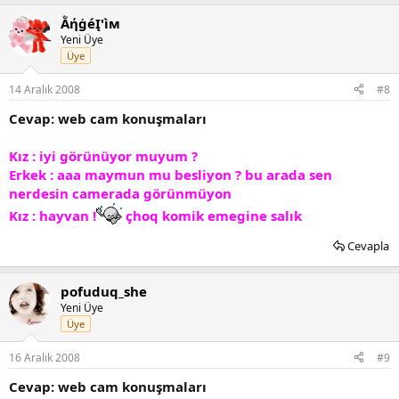
ẰήģéĮ'ìм
Yeni Üye
Üye
14 Aralık 2008
#8
Cevap: web cam konuşmaları
Kız : iyi görünüyor muyum ?
Erkek : aaa maymun mu besliyon ? bu arada sen
nerdesin camerada görünmüyon
Kız : hayvan !
çhoq komik emegine salık
Cevapla
pofuduq_she
Yeni Üye
Üye
16 Aralık 2008
#9
Cevap: web cam konuşmaları