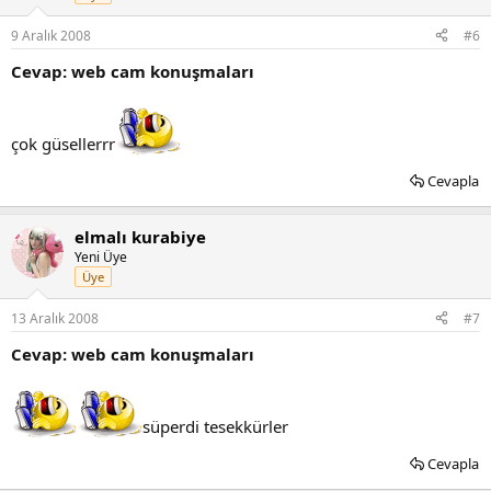
9 Aralık 2008
#6
Cevap: web cam konuşmaları
çok güsellerrr
Cevapla
elmalı kurabiye
Yeni Üye
Üye
13 Aralık 2008
#7
Cevap: web cam konuşmaları
süperdi tesekkürler
Cevapla