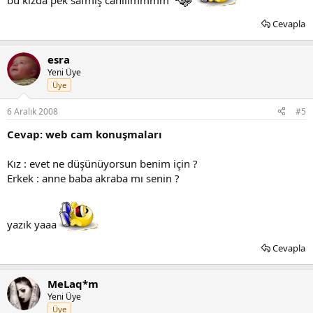
Cevapla
esra
Yeni Üye
Üye
6 Aralık 2008
#5
Cevap: web cam konuşmaları
Kız : evet ne düşünüyorsun benim için ?
Erkek : anne baba akraba mı senin ?
yazık yaaa
Cevapla
MeLaq*m
Yeni Üye
Üye