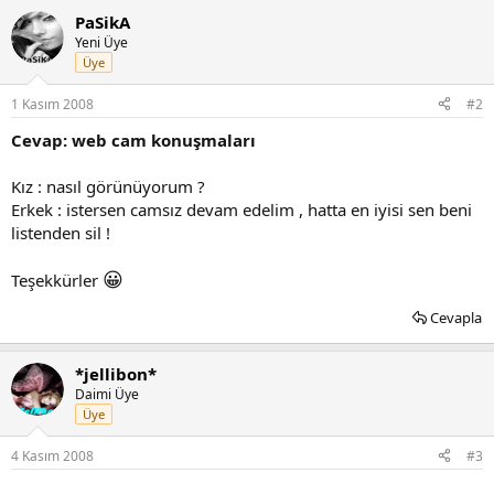
PaSikA
Yeni Üye
Üye
1 Kasım 2008
#2
Cevap: web cam konuşmaları
Kız : nasıl görünüyorum ?
Erkek : istersen camsız devam edelim , hatta en iyisi sen beni
listenden sil !
😀
Teşekkürler
Cevapla
*jellibon*
Daimi Üye
Üye
4 Kasım 2008
#3