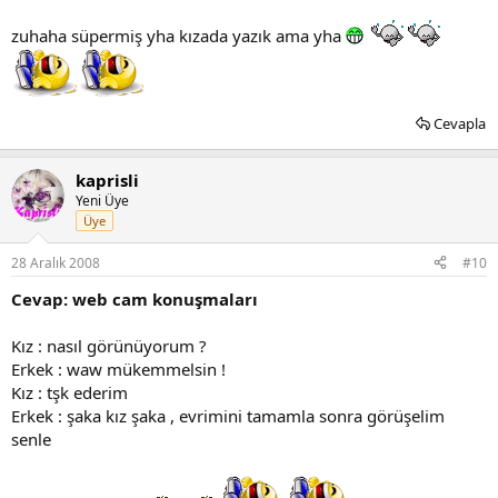
zuhaha süpermiş yha kızada yazık ama yha
Cevapla
kaprisli
Yeni Üye
Üye
28 Aralık 2008
#10
Cevap: web cam konuşmaları
Kız : nasıl görünüyorum ?
Erkek : waw mükemmelsin !
Kız : tşk ederim
Erkek : şaka kız şaka , evrimini tamamla sonra görüşelim
senle