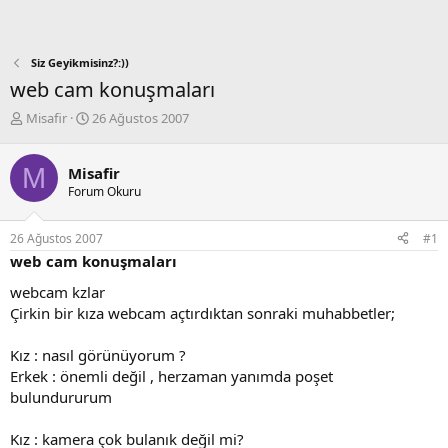
Siz Geyikmisinz?:))
web cam konuşmaları
K
B
Misafir
26 Ağustos 2007
o
a
n
ş
M
b
l
Misafir
u
a
Forum Okuru
y
n
u
g
26 Ağustos 2007
#1
b
ı
web cam konuşmaları
a
ç
ş
t
webcam kzlar
l
a
Çirkin bir kıza webcam açtırdıktan sonraki muhabbetler;
a
r
t
i
a
h
Kız : nasıl görünüyorum ?
n
i
Erkek : önemli değil , herzaman yanımda poşet
bulundururum
Kız : kamera çok bulanık değil mi?