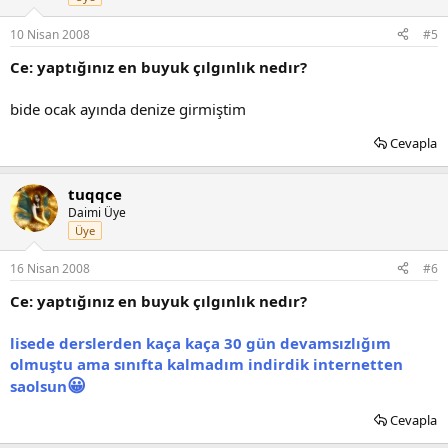
10 Nisan 2008
#5
Ce: yaptığınız en buyuk çılgınlık nedır?
bide ocak ayında denize girmiştim
Cevapla
tuqqce
Daimi Üye
Üye
16 Nisan 2008
#6
Ce: yaptığınız en buyuk çılgınlık nedır?
lisede derslerden kaça kaça 30 gün devamsızlığım
olmuştu ama sınıfta kalmadım indirdik internetten
😀
saolsun
Cevapla