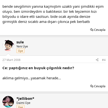
bende sevgilimin yanına kaçmıştım uzaktı yani şimdikki eşim
oluyo. ben izmirdeydim o baklıkesir. bir tek teyzemin kızı
biliyodu o idare etti saolsun. bide ocak ayında denize
girmiştik deniz sıcaktı ama dışarı çıkınca pek berbattı
Cevapla
sule
Yeni Üye
Üye
27 Mart 2008
#4
Ce: yaptığınız en buyuk çılgınlık nedır?
aklima gelmiyo...yasamak herade...
Cevapla
*jellibon*
Daimi Üye
Üye