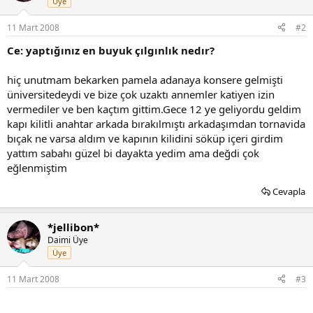
Üye
11 Mart 2008
#2
Ce: yaptığınız en buyuk çılgınlık nedır?
hiç unutmam bekarken pamela adanaya konsere gelmişti
üniversitedeydi ve bize çok uzaktı annemler katiyen izin
vermediler ve ben kaçtım gittim.Gece 12 ye geliyordu geldim
kapı kilitli anahtar arkada bırakılmıştı arkadaşımdan tornavida
bıçak ne varsa aldım ve kapının kilidini söküp içeri girdim
yattım sabahı güzel bi dayakta yedim ama değdi çok
eğlenmiştim
Cevapla
*jellibon*
Daimi Üye
Üye
11 Mart 2008
#3