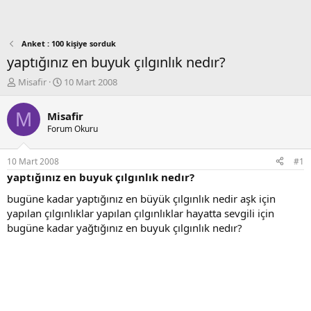
Anket : 100 kişiye sorduk
yaptığınız en buyuk çılgınlık nedır?
K
B
Misafir
10 Mart 2008
o
a
n
ş
M
Misafir
b
l
Forum Okuru
u
a
y
n
u
g
10 Mart 2008
#1
b
ı
yaptığınız en buyuk çılgınlık nedır?
a
ç
ş
t
bugüne kadar yaptığınız en büyük çılgınlık nedir aşk için
l
a
yapılan çılgınlıklar yapılan çılgınlıklar hayatta sevgili için
a
r
bugüne kadar yağtığınız en buyuk çılgınlık nedır?
t
i
a
h
n
i