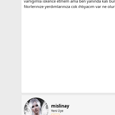
varlıgımla ıskence etmem ama ben yanında kalı b
fıkırlerınıze yerdımlarınıza cok ıhtıyacım var ne ol
mislinay
Yeni Üye