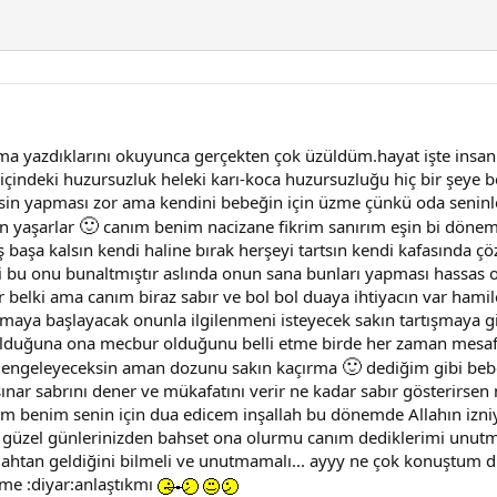
azdıklarını okuyunca gerçekten çok üzüldüm.hayat işte insanlar
n içindeki huzursuzluk heleki karı-koca huzursuzluğu hiç bir şeye
in yapması zor ama kendini bebeğin için üzme çünkü oda seninle
🙂
in yaşarlar
canım benim nacizane fikrim sanırım eşin bi dönemden
 başa kalsın kendi haline bırak herşeyi tartsın kendi kafasında ç
elki bu onu bunaltmıştır aslında onun sana bunları yapması hassa
elki ama canım biraz sabır ve bol bol duaya ihtiyacın var hamile
amaya başlayacak onunla ilgilenmeni isteyecek sakın tartışmaya g
olduğuna ona mecbur olduğunu belli etme birde her zaman mesaf
🙂
 dengeleyeceksin aman dozunu sakın kaçırma
dediğim gibi bebe
sınar sabrını dener ve mükafatını verir ne kadar sabır gösterirse
ım benim senin için dua edicem inşallah bu dönemde Allahın izniy
k güzel günlerinizden bahset ona olurmu canım dediklerimi unutm
lahtan geldiğini bilmeli ve unutmamalı... ayyy ne çok konuştum 
me :diyar:anlaştıkmı