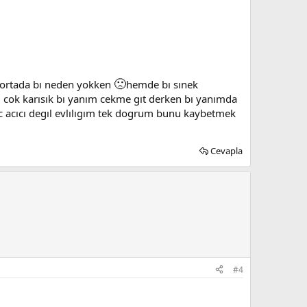
🙁
 ortada bı neden yokken
hemde bı sınek
 cok karısık bı yanım cekme gıt derken bı yanımda
 acıcı degıl evlılıgım tek dogrum bunu kaybetmek
Cevapla
#4