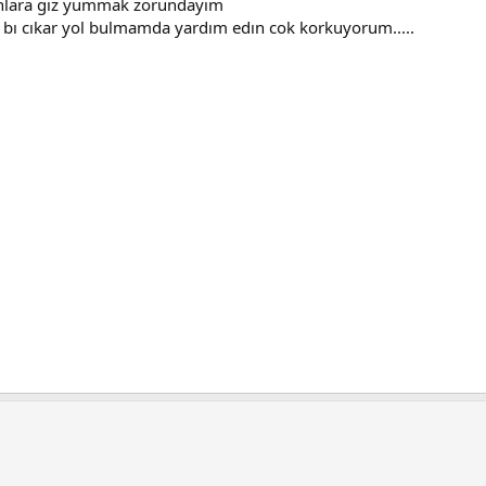
unlara gız yummak zorundayım
ur bı cıkar yol bulmamda yardım edın cok korkuyorum.....