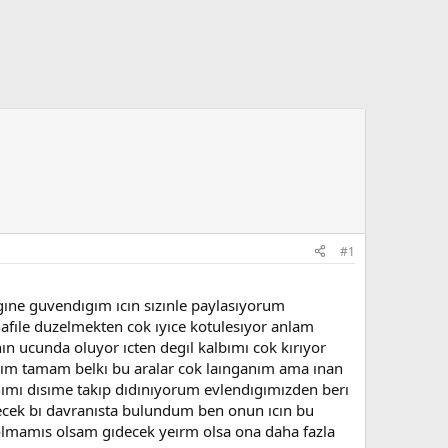
#1
ıgıne guvendıgım ıcın sızınle paylasıyorum
fıle duzelmekten cok ıyıce kotulesıyor anlam
ın ucunda oluyor ıcten degıl kalbımı cok kırıyor
ım tamam belkı bu aralar cok laınganım ama ınan
nımı dısıme takıp dıdınıyorum evlendıgımızden berı
ıltecek bı davranısta bulundum ben onun ıcın bu
 olmamıs olsam gıdecek yeırm olsa ona daha fazla