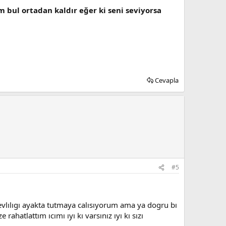
m bul ortadan kaldır eğer ki seni seviyorsa
Cevapla
#5
vlılıgı ayakta tutmaya calısıyorum ama ya dogru bı
hatlattım ıcımı ıyı kı varsınız ıyı kı sızı