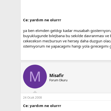
Ce: yardım ne olurrr
ya ben elımden geldıgı kadar musabah gosterrıyo
buyuklugunde bıle)bana bu sekılde davranması ve b
cekeceksın mecbursun ve hersey daha duzgun olacak
ıstemıyorum ne yapacagımı hangı yola gırecegımı 
M
Misafir
Forum Okuru
24 Ocak 2008
Ce: yardım ne olurrr