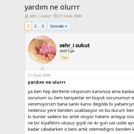
yardım ne olurrr
K
B
sehr_i sukut
21 Ocak 2008
o
a
1
2
3
Sonraki
n
ş
b
l
u
a
y
n
sehr_i sukut
u
g
Aktif Üye
b
ı
Üye
a
ç
ş
t
l
a
a
r
21 Ocak 2008
t
i
yardım ne olurrr
a
h
ya ben hep dertlerle cıkıyorum karsınıza ama baska 
n
i
sorunum su benı tanıyanlar en buyuk sorunumun es
veremıyorum bana sankı karısı degılde bı yabancıymı
nedensız yere benden uzaklasıyor ve bu durum ben
kı bunlar sadece bır anlık oluyor hatamı anlayıp o
ne bır kıyafetını utusuz gıydı ne ıkı gun ust ustte 
kadar cabalarken o benı artık ıstemedıgını benden 