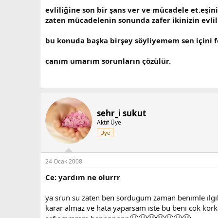
evliliğine son bir şans ver ve mücadele et.eşi
zaten mücadelenin sonunda zafer ikinizin evlili
bu konuda başka birşey söyliyemem sen içini fe
canım umarım sorunların çözülür.
sehr_i sukut
Aktif Üye
Üye
24 Ocak 2008
Ce: yardım ne olurrr
ya srun su zaten ben sordugum zaman benımle ılgıl
karar almaz ve hata yaparsam ıste bu benı cok korkut