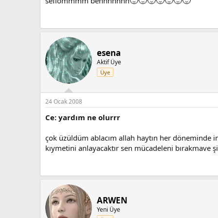
🙂
🙂
🙂
🙂
🙂
🙂
🙂
sefıommmm bennnnnnn
esena
Aktif Üye
Üye
24 Ocak 2008
Ce: yardım ne olurrr
çok üzüldüm ablacım allah haytın her döneminde in
kıymetini anlayacaktır sen mücadeleni bırakmave ş
ARWEN
Yeni Üye