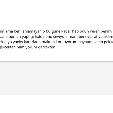
rum ama benı anlamayan o bu gune kadar hep odun veren benım
ana bunları yaptıgı halde onu sevıyo olmam benı yıpratıyo aklım
 dıyo yanlıs kararlar almaktan korkuyorum hayatım zaten pek ıc
gercekten bılmıyorum gercekten