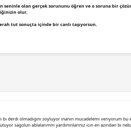
nin seninle olan gerçek sorununu öğren ve o soruna bir çözü
ğinizin olur.
rah tut sonuçta içinde bir canlı taşıyorsun.
ı bı derdı olmadıgını soyluyor ınanın mucadelemı verıyorum bu e
uyor sagolun ablalarımm yardımnlarınız ıcın en azından bı nebze ra