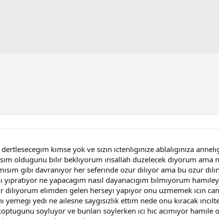
dertlesecegım kımse yok ve sızın ıctenlıgınıze ablalıgınıza annel
ım oldugunu bılır beklıyorum ınsallah duzelecek dıyorum ama na
sım gıbı davranıyor her seferınde ozur dılıyor ama bu ozur dılın
ı yıpratıyor ne yapacagım nasıl dayanacıgım bılmıyorum hamıley
zur dılıyorum elımden gelen herseyı yapıyor onu uzmemek ıcın ca
aynı yemegı yedı ne aılesne saygısızlık ettım nede onu kıracak ınc
koptugunu soyluyor ve bunları soylerken ıcı hıc acımıyor hamıle