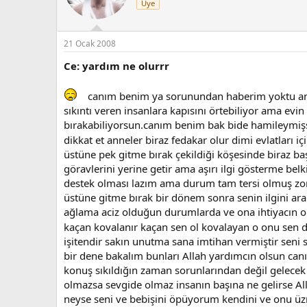
Üye
21 Ocak 2008
Ce: yardım ne olurrr
canım benim ya sorunundan haberim yoktu ama y
sıkıntı veren insanlara kapısını örtebiliyor ama evi
bırakabiliyorsun.canım benim bak bide hamileymişs
dikkat et anneler biraz fedakar olur dimi evlatları iç
üstüne pek gitme bırak çekildiği köşesinde biraz baş
göravlerini yerine getir ama aşırı ilgi gösterme b
destek olması lazım ama durum tam tersi olmuş zor b
üstüne gitme bırak bir dönem sonra senin ilgini ar
ağlama aciz olduğun durumlarda ve ona ihtiyacın 
kaçan kovalanır kaçan sen ol kovalayan o onu sen
işitendir sakın unutma sana imtihan vermiştir seni 
bir dene bakalım bunları Allah yardımcın olsun can
konuş sıkıldığın zaman sorunlarından değil gelece
olmazsa sevgide olmaz insanın başına ne gelirse Al
neyse seni ve bebişini öpüyorum kendini ve onu üz