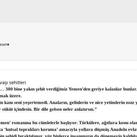
ınım♥
vaşı sehitleri
300 bine yakın şehit verdiğimiz Yemen'den geriye kalanlar bunlar. 
lmak üzere.
n kanı seni yeşertemedi. Anaların, gelinlerin ve nice yetimlerin ıssı
sükût içindesin. Bir dile gelsen neler anlatırsın.”
men’ romanına bu cümlelerle başlıyor. Türkülere, ağıtlara konu olan,
şta ‘kutsal toprakları koruma’ amacıyla yollara düşmüş Anadolu evlat
0 bin şehidi bıraktığımız, yüz binlerce insanımızın da dönemeyip kald