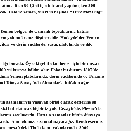
atında ölen 50 Çinli için bile anıt yapılmışken 300
ecek. Üstelik Yemen, yüzyılın başında “Türk Mezarlığı”
 Yemen bölgesi de Osmanlı topraklarına katılır.
ların yolunu kesme düşüncesidir. Hudeyde’den Yemen
ldir ve derin vadilerde, susuz platolarda ve dik
ığı burada. Öyle ki şehit olan her er için bir mezar
k 400 yıl buraya hâkim olur. Fakat bu durum 1807’de
adının Yemen platolarında, derin vadilerinde ve Tehame
nci Dünya Savaşı’nda Almanlarla ittifakın ağır
ün aşamalarıyla yaşayan birisi olarak defterine şu
 sizi hatırlatacak hiçbir iz yok. Cezayir’de, Plevne’de,
aşlarınız sayılıyordu. Hatta o zamanlar bütün dünyaya
rlardı. Emin olunuz, sizi unutmayacağız. Kendi eseriniz
 km. mesafedeki Thula kenti yakınlarında. 3000