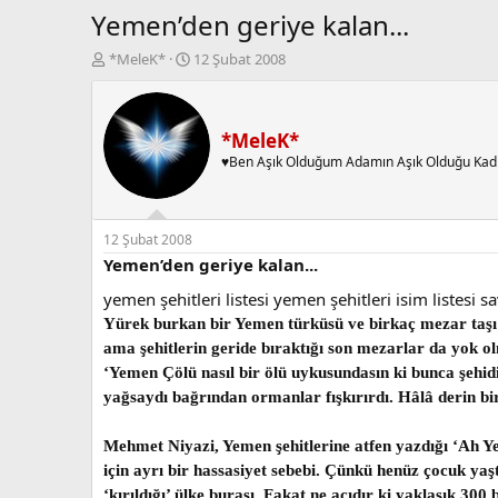
Yemen’den geriye kalan...
K
B
*MeleK*
12 Şubat 2008
o
a
n
ş
b
l
u
a
*MeleK*
y
n
♥Ben Aşık Olduğum Adamın Aşık Olduğu Kad
u
g
b
ı
a
ç
ş
t
12 Şubat 2008
l
a
Yemen’den geriye kalan...
a
r
yemen şehitleri listesi yemen şehitleri isim listesi sa
t
i
a
h
Yürek burkan bir Yemen türküsü ve birkaç mezar taşı… 
n
i
ama şehitlerin geride bıraktığı son mezarlar da yok o
‘Yemen Çölü nasıl bir ölü uykusundasın ki bunca şehidi
yağsaydı bağrından ormanlar fışkırırdı. Hâlâ derin bir 
Mehmet Niyazi, Yemen şehitlerine atfen yazdığı ‘Ah Ye
için ayrı bir hassasiyet sebebi. Çünkü henüz çocuk ya
‘kırıldığı’ ülke burası. Fakat ne acıdır ki yaklaşık 30