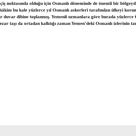
eçiş noktasında olduğu için Osmanlı döneminde de önemli bir bölgeyd
 hâkim bu kale yüzlerce yıl Osmanlı askerleri tarafından ülkeyi koru
ir duvar dibine toplanmış. Yemenli uzmanlara göre burada yüzlerce O
 mezar taşı da ortadan kalktığı zaman Yemen’deki Osmanlı izlerinin t