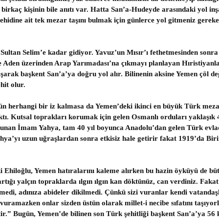
birkaç kişinin bile anıtı var. Hatta San’a-Hudeyde arasındaki yol inşa
şehidine ait tek mezar taşını bulmak için günlerce yol gitmeniz gerek
 Sultan Selim’e kadar gidiyor. Yavuz’un Mısır’ı fethetmesinden sonra
ise Aden üzerinden Arap Yarımadası’na çıkmayı planlayan Hıristiyan
ak başkent San’a’ya doğru yol alır. Bilinenin aksine Yemen çöl deği
hit olur.
ün herhangi bir iz kalmasa da Yemen’deki ikinci en büyük Türk mezarl
caktı. Kutsal toprakları korumak için gelen Osmanlı orduları yaklaşı
da bulunan İmam Yahya, tam 40 yıl boyunca Anadolu’dan gelen Türk evl
ya’yı uzun uğraşlardan sonra etkisiz hale getirir fakat 1919’da Biri
 Ehiloğlu, Yemen hatıralarını kaleme alırken bu hazin öyküyü de büt
rtığı yalçın topraklarda ılgın ılgın kan döktünüz, can verdiniz. Fakat
enmedi, adınıza abideler dikilmedi. Çünkü sizi vuranlar kendi vatand
a vuramazken onlar sizden üstün olarak millet-i necibe sıfatını taşıyo
ir.” Bugün, Yemen’de bilinen son Türk şehitliği başkent San’a’ya 56