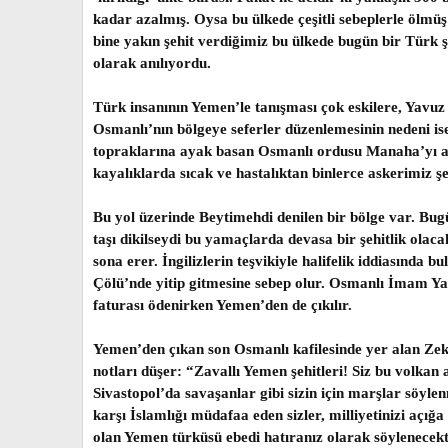
kadar azalmış. Oysa bu ülkede çeşitli sebeplerle ölmüş 
bine yakın şehit verdiğimiz bu ülkede bugün bir Türk 
olarak anılıyordu.
Türk insanının Yemen’le tanışması çok eskilere, Yavuz
Osmanlı’nın bölgeye seferler düzenlemesinin nedeni 
topraklarına ayak basan Osmanlı ordusu Manaha’yı aşar
kayalıklarda sıcak ve hastalıktan binlerce askerimiz şe
Bu yol üzerinde Beytimehdi denilen bir bölge var. Bug
taşı dikilseydi bu yamaçlarda devasa bir şehitlik ola
sona erer. İngilizlerin teşvikiyle halifelik iddiasın
Çölü’nde yitip gitmesine sebep olur. Osmanlı İmam Yah
faturası ödenirken Yemen’den de çıkılır.
Yemen’den çıkan son Osmanlı kafilesinde yer alan Zeki
notları düşer: “Zavallı Yemen şehitleri! Siz bu volkan a
Sivastopol’da savaşanlar gibi sizin için marşlar söyl
karşı İslamlığı müdafaa eden sizler, milliyetinizi açığ
olan Yemen türküsü ebedi hatıranız olarak söylenecekt