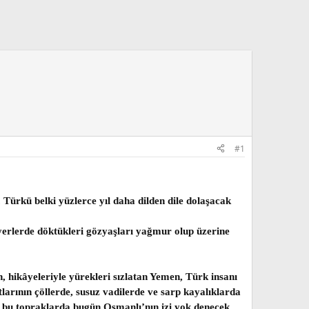
#1
Türkü belki yüzlerce yıl daha dilden dile dolaşacak
z yerlerde döktükleri gözyaşları yağmur olup üzerine
 hikâyeleriyle yürekleri sızlatan Yemen, Türk insanı
larının çöllerde, susuz vadilerde ve sarp kayalıklarda
ığı bu topraklarda bugün Osmanlı’nın izi yok denecek