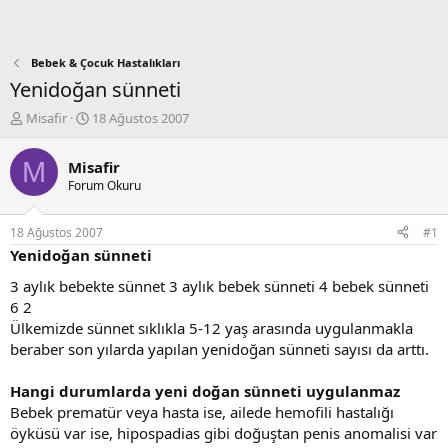
Bebek & Çocuk Hastalıkları
Yenidoğan sünneti
K
B
Misafir
18 Ağustos 2007
o
a
n
ş
M
Misafir
b
l
Forum Okuru
u
a
y
n
u
g
18 Ağustos 2007
#1
b
ı
Yenidoğan sünneti
a
ç
ş
t
3 aylık bebekte sünnet 3 aylık bebek sünneti 4 bebek sünneti
l
a
6 2
a
r
Ülkemizde sünnet sıklıkla 5-12 yaş arasında uygulanmakla
t
i
beraber son yılarda yapılan yenidoğan sünneti sayısı da arttı.
a
h
n
i
Hangi durumlarda yeni doğan sünneti uygulanmaz
Bebek prematür veya hasta ise, ailede hemofili hastalığı
öyküsü var ise, hipospadias gibi doğuştan penis anomalisi var