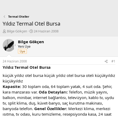
Termal Oteller
Yıldız Termal Otel Bursa
K
B
Bilge Gökçen
24 Haziran 2008
o
a
n
ş
Bilge Gökçen
b
l
Yeni Üye
u
a
Üye
y
n
u
g
24 Haziran 2008
#1
b
ı
Yıldız Termal Otel Bursa
a
ç
ş
t
küçük yıldız otel bursa küçük yıldız otel bursa oteli küçükyıldız
l
a
küçükyıldız
a
r
Kapasite:
30 toplam oda, 64 toplam yatak, 4 suit oda. Şehir,
t
i
kara manzarası var.
Oda Detayları:
Telefon, müzik yayını,
a
h
balkon, minibar, internet bağlantısı, televizyon, kablo tv, uydu
n
i
tv, split klima, duş, küvet-banyo, saç kurutma makinası,
banyoda telefon.
Genel Özellikler:
Merkezi klima, merkezi
ısıtma, tv odası, kuru temizleme, resepsiyonda kasa, 24 saat