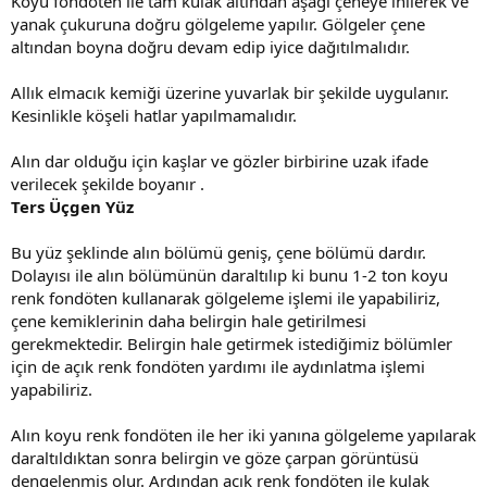
Koyu fondöten ile tam kulak altından aşağı çeneye inilerek ve
yanak çukuruna doğru gölgeleme yapılır. Gölgeler çene
altından boyna doğru devam edip iyice dağıtılmalıdır.
Allık elmacık kemiği üzerine yuvarlak bir şekilde uygulanır.
Kesinlikle köşeli hatlar yapılmamalıdır.
Alın dar olduğu için kaşlar ve gözler birbirine uzak ifade
verilecek şekilde boyanır .
Ters Üçgen Yüz
Bu yüz şeklinde alın bölümü geniş, çene bölümü dardır.
Dolayısı ile alın bölümünün daraltılıp ki bunu 1-2 ton koyu
renk fondöten kullanarak gölgeleme işlemi ile yapabiliriz,
çene kemiklerinin daha belirgin hale getirilmesi
gerekmektedir. Belirgin hale getirmek istediğimiz bölümler
için de açık renk fondöten yardımı ile aydınlatma işlemi
yapabiliriz.
Alın koyu renk fondöten ile her iki yanına gölgeleme yapılarak
daraltıldıktan sonra belirgin ve göze çarpan görüntüsü
dengelenmiş olur. Ardından açık renk fondöten ile kulak