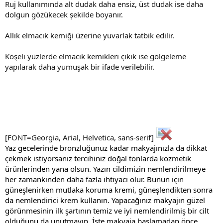
Ruj kullanımında alt dudak daha ensiz, üst dudak ise daha
dolgun gözükecek şekilde boyanır.
Allık elmacık kemiği üzerine yuvarlak tatbik edilir.
Köşeli yüzlerde elmacık kemikleri çıkık ise gölgeleme
yapılarak daha yumuşak bir ifade verilebilir.
[FONT=Georgia, Arial, Helvetica, sans-serif]
Yaz gecelerinde bronzluğunuz kadar makyajınızla da dikkat
çekmek istiyorsanız tercihiniz doğal tonlarda kozmetik
ürünlerinden yana olsun. Yazın cildimizin nemlendirilmeye
her zamankinden daha fazla ihtiyacı olur. Bunun için
güneşlenirken mutlaka koruma kremi, güneşlendikten sonra
da nemlendirici krem kullanın. Yapacağınız makyajın güzel
görünmesinin ilk şartının temiz ve iyi nemlendirilmiş bir cilt
olduğunu da unutmayın. İşte makyaja başlamadan önce