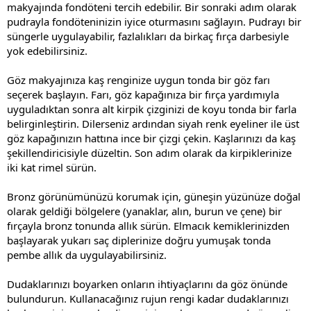
makyajında fondöteni tercih edebilir. Bir sonraki adım olarak
pudrayla fondöteninizin iyice oturmasını sağlayın. Pudrayı bir
süngerle uygulayabilir, fazlalıkları da birkaç fırça darbesiyle
yok edebilirsiniz.
Göz makyajınıza kaş renginize uygun tonda bir göz farı
seçerek başlayın. Farı, göz kapağınıza bir fırça yardımıyla
uyguladıktan sonra alt kirpik çizginizi de koyu tonda bir farla
belirginleştirin. Dilerseniz ardından siyah renk eyeliner ile üst
göz kapağınızın hattına ince bir çizgi çekin. Kaşlarınızı da kaş
şekillendiricisiyle düzeltin. Son adım olarak da kirpiklerinize
iki kat rimel sürün.
Bronz görünümünüzü korumak için, güneşin yüzünüze doğal
olarak geldiği bölgelere (yanaklar, alın, burun ve çene) bir
fırçayla bronz tonunda allık sürün. Elmacık kemiklerinizden
başlayarak yukarı saç diplerinize doğru yumuşak tonda
pembe allık da uygulayabilirsiniz.
Dudaklarınızı boyarken onların ihtiyaçlarını da göz önünde
bulundurun. Kullanacağınız rujun rengi kadar dudaklarınızı