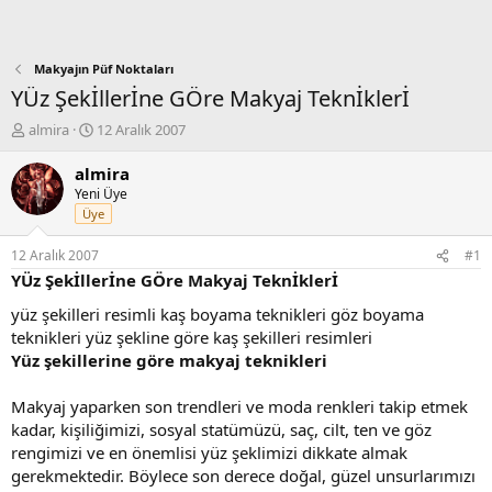
Makyajın Püf Noktaları
YÜz Şekİllerİne GÖre Makyaj Teknİklerİ
K
B
almira
12 Aralık 2007
o
a
n
ş
almira
b
l
Yeni Üye
u
a
Üye
y
n
u
g
12 Aralık 2007
#1
b
ı
YÜz Şekİllerİne GÖre Makyaj Teknİklerİ
a
ç
ş
t
yüz şekilleri resimli kaş boyama teknikleri göz boyama
l
a
teknikleri yüz şekline göre kaş şekilleri resimleri
a
r
Yüz şekillerine göre makyaj teknikleri
t
i
a
h
Makyaj yaparken son trendleri ve moda renkleri takip etmek
n
i
kadar, kişiliğimizi, sosyal statümüzü, saç, cilt, ten ve göz
rengimizi ve en önemlisi yüz şeklimizi dikkate almak
gerekmektedir. Böylece son derece doğal, güzel unsurlarımızı