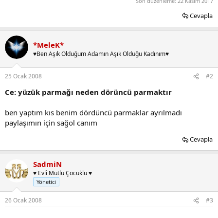
Son düzenleme:
22 Kasım 2017
Cevapla
*MeleK*
♥Ben Aşık Olduğum Adamın Aşık Olduğu Kadınım♥
25 Ocak 2008
#2
Ce: yüzük parmağı neden dörüncü parmaktır
ben yaptım kıs benim dördüncü parmaklar ayrılmadı
paylaşımın için sağol canım
Cevapla
SadmiN
♥ Evli Mutlu Çocuklu ♥
Yönetici
26 Ocak 2008
#3