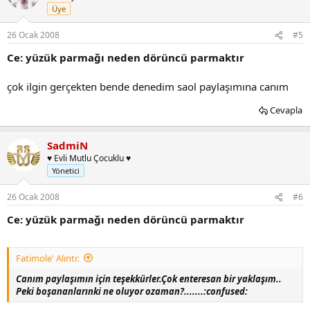
Üye
26 Ocak 2008
#5
Ce: yüzük parmağı neden dörüncü parmaktır
çok ilgin gerçekten bende denedim saol paylaşımına canım
Cevapla
SadmiN
♥ Evli Mutlu Çocuklu ♥
Yönetici
26 Ocak 2008
#6
Ce: yüzük parmağı neden dörüncü parmaktır
Fatimole' Alıntı:
Canım paylaşımın için teşekkürler.Çok enteresan bir yaklaşım..
Peki boşananlarınki ne oluyor ozaman?.......:confused: