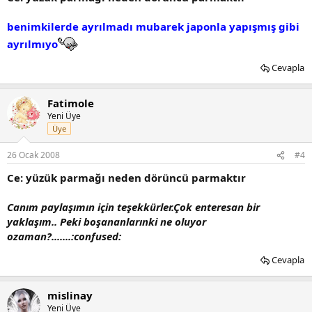
benimkilerde ayrılmadı mubarek japonla yapışmış gibi
ayrılmıyo
Cevapla
Fatimole
Yeni Üye
Üye
26 Ocak 2008
#4
Ce: yüzük parmağı neden dörüncü parmaktır
Canım paylaşımın için teşekkürler.Çok enteresan bir
yaklaşım.. Peki boşananlarınki ne oluyor
ozaman?.......:confused:
Cevapla
mislinay
Yeni Üye