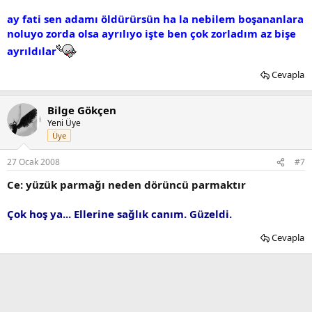
ay fati sen adamı öldürürsün ha la nebilem boşananlara
noluyo zorda olsa ayrılıyo işte ben çok zorladım az bişe
ayrıldılar
Cevapla
Bilge Gökçen
Yeni Üye
Üye
27 Ocak 2008
#7
Ce: yüzük parmağı neden dörüncü parmaktır
Çok hoş ya... Ellerine sağlık canım. Güzeldi.
Cevapla