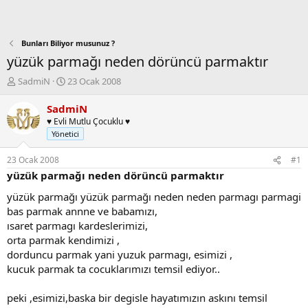
Bunları Biliyor musunuz ?
yüzük parmağı neden dörüncü parmaktır
K
B
SadmiN
23 Ocak 2008
o
a
n
ş
SadmiN
b
l
♥ Evli Mutlu Çocuklu ♥
u
a
Yönetici
y
n
u
g
23 Ocak 2008
#1
b
ı
yüzük parmağı neden dörüncü parmaktır
a
ç
ş
t
yüzük parmağı yüzük parmağı neden neden parmagı parmagi
l
a
bas parmak annne ve babamızı,
a
r
ısaret parmagı kardeslerimizi,
t
i
orta parmak kendimizi ,
a
h
dorduncu parmak yani yuzuk parmagı, esimizi ,
n
i
kucuk parmak ta cocuklarımızı temsil ediyor..
peki ,esimizi,baska bir degisle hayatımızın askını temsil