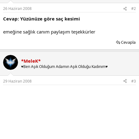
26 Haziran 2008
#2
Cevap: Yüzünüze göre saç kesimi
emeğine sağlık canım paylaşım teşekkürler
Cevapla
*MeleK*
♥Ben Aşık Olduğum Adamın Aşık Olduğu Kadınım♥
29 Haziran 2008
#3