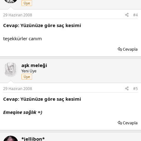
Üye
29 Haziran 2008
#4
Cevap: Yüzünüze göre saç kesimi
teşekkürler canım
Cevapla
aşk meleği
Yeni Üye
Üye
29 Haziran 2008
#5
Cevap: Yüzünüze göre saç kesimi
Emeqine sağlık =)
Cevapla
*jellibon*