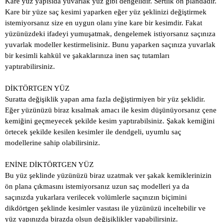
Kare yüz yapısıda yuvarlak yüz gibi dengelidir. Sertlik ön plandadır.
Kare bir yüze saç kesimi yaparken eğer yüz şeklinizi değiştirmek
istemiyorsanız size en uygun olanı yine kare bir kesimdir. Fakat
yüzünüzdeki ifadeyi yumuşatmak, dengelemek istiyorsanız saçınıza
yuvarlak modeller kestirmelisiniz. Bunu yaparken saçınıza yuvarlak
bir kesimli kahkül ve şakaklarınıza inen saç tutamları
yaptırabilirsiniz.
DİKTÖRTGEN YÜZ
Suratta değişiklik yapan ama fazla değiştirmiyen bir yüz şeklidir.
Eğer yüzünüzü biraz kısalmak amacı ile kesim düşünüyorsanız çene
kemiğini geçmeyecek şekilde kesim yaptırabilsiniz. Şakak kemiğini
örtecek şekilde kesilen kesimler ile dendgeli, uyumlu saç
modellerine sahip olabilirsiniz.
ENİNE DİKTÖRTGEN YÜZ
Bu yüz şeklinde yüzünüzü biraz uzatmak ver şakak kemiklerinizin
ön plana çıkmasını istemiyorsanız uzun saç modelleri ya da
saçınızda yukarlara verilecek volümlerle saçınızın biçimini
dikdörtgen şeklinde kesimler vasıtası ile yüzünüzü inceltebilir ve
yüz yapınızda birazda olsun değişiklikler yapabilirsiniz.