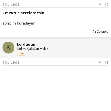
5 Mart 2008
#2
Ce: zuzus nerelerdesin
ablacım buradayım.
Cevapla
kördügüm
K
Tatlı ve Çalışkan Melek
Üye
5 Mart 2008
#3