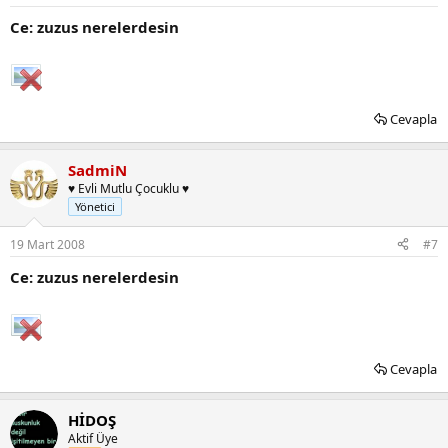
Ce: zuzus nerelerdesin
Cevapla
SadmiN
♥ Evli Mutlu Çocuklu ♥
Yönetici
19 Mart 2008
#7
Ce: zuzus nerelerdesin
Cevapla
HİDOŞ
Aktif Üye