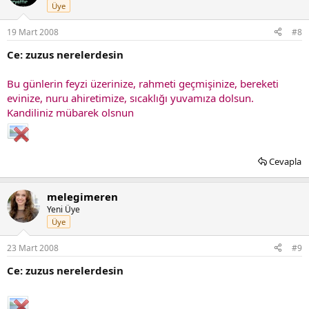
Üye
19 Mart 2008
#8
Ce: zuzus nerelerdesin
Bu günlerin feyzi üzerinize, rahmeti geçmişinize, bereketi
evinize, nuru ahiretimize, sıcaklığı yuvamıza dolsun.
Kandiliniz mübarek olsnun
Cevapla
melegimeren
Yeni Üye
Üye
23 Mart 2008
#9
Ce: zuzus nerelerdesin