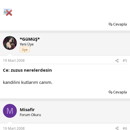
Cevapla
*GüMüŞ*
Yeni Üye
Üye
19 Mart 2008
#5
Ce: zuzus nerelerdesin
kandilini kutlarım canım.
Cevapla
M
Misafir
Forum Okuru
19 Mart 2008
#6