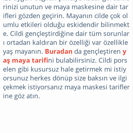
rinizi unutun ve maya maskesine dair tar
ÖRGÜ
ifleri gözden geçirin. Mayanın cilde çok ol
umlu etkileri olduğu eskidendir bilinmekt
e. Cildi gençleştirdiğine dair tüm sorunlar
YEMEK
ı ortadan kaldıran bir özelliği var özellikle
TARIFLERI
yaş mayanın.
Buradan
da gençleştiren
y
aş maya tarifi
ni bulabilirsiniz. Cildi pors
elen gibi kusursuz hale getirmek mi istiy
BESLENME
orsunuz herkes dönüp size baksın ve ilgi
DIYET
çekmek istiyorsanız maya maskesi tarifler
ine göz atın.
ZAYIFLAMA
EGZERSIZ