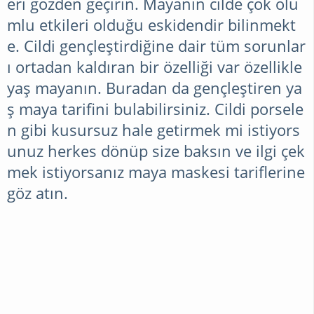
eri gözden geçirin. Mayanın cilde çok olu
MODA
mlu etkileri olduğu eskidendir bilinmekt
e. Cildi gençleştirdiğine dair tüm sorunlar
GELINLIK
ı ortadan kaldıran bir özelliği var özellikle
yaş mayanın. Buradan da gençleştiren ya
MODELLERI
ş maya tarifini bulabilirsiniz. Cildi porsele
n gibi kusursuz hale getirmek mi istiyors
SAÇ
unuz herkes dönüp size baksın ve ilgi çek
MODELLERI
mek istiyorsanız maya maskesi tariflerine
göz atın.
AYAKKABI
MODELLERI
TESETTÜR