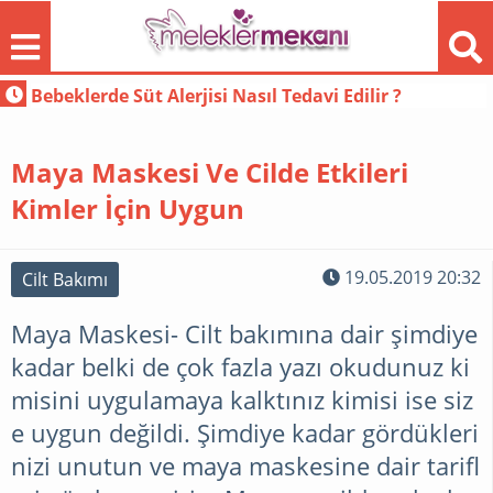
l Tedavi Edilir ?
Erkek Saç Renkleri Harika Kar
Maya Maskesi Ve Cilde Etkileri
Kimler İçin Uygun
FORUM
19.05.2019 20:32
Cilt Bakımı
Maya Maskesi- Cilt bakımına dair şimdiye
GEBELIK
kadar belki de çok fazla yazı okudunuz ki
misini uygulamaya kalktınız kimisi ise siz
DEKORASYON
e uygun değildi. Şimdiye kadar gördükleri
nizi unutun ve maya maskesine dair tarifl