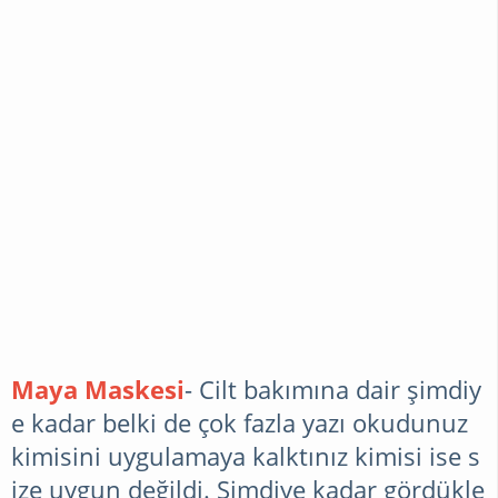
GIYIM
MAGAZIN
ÖRGÜ
İŞLERI
TUNUS
ÖRGÜLERI
Maya Maskesi
- Cilt bakımına dair şimdiy
e kadar belki de çok fazla yazı okudunuz
DERYA
kimisini uygulamaya kalktınız kimisi ise s
BAYKAL
ize uygun değildi. Şimdiye kadar gördükle