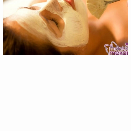
GENEL
ALIŞVERIŞ
İSLAMI
BILGILER
EKONOMI
ERKEKLER