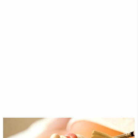
CILT
BAKIMI
MAKYAJ
SAĞLIK
BEBEK
VE
ÇOCUK
BILGILER