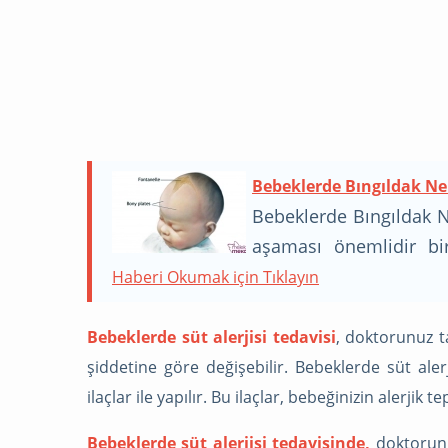
Bebeklerde Bıngıldak N
Bebeklerde Bıngıldak 
aşaması önemlidir bi
gelişimi ile alakalı 
Haberi Okumak için Tıklayın
duyma her kafadan çı
uzman olan bir doktor
Bebeklerde süt alerjisi tedavisi
, doktorunuz ta
yardımcı olur. Bebekler
şiddetine göre değişebilir. Bebeklerde süt alerji
benzeri yumuşak yapı
ilaçlar ile yapılır. Bu ilaçlar, bebeğinizin alerjik
yumuşak ve hassastır o
Bebeklerde süt alerjisi tedavisinde,
doktorunu