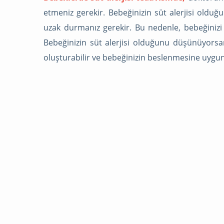
bıngıldakları çok ha
etmeniz gerekir. Bebeğinizin süt alerjisi oldu
dikkat ederler buna.
uzak durmanız gerekir. Bu nedenle, bebeğinizi 
çukurumsu yapı bıngıld
Bebeğinizin süt alerjisi olduğunu düşünüyorsa
bir doku şeklinde do
oluşturabilir ve bebeğinizin beslenmesine uygun 
gelişmemiş halde doğa
ve özellikle kafadaki 
sert kemik dokularını o