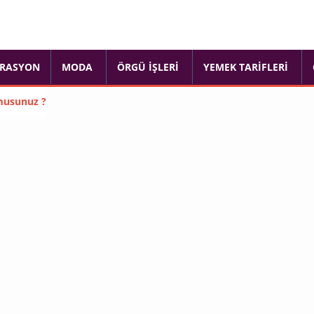
RASYON
MODA
ÖRGÜ İŞLERI
YEMEK TARIFLERI
 musunuz ?