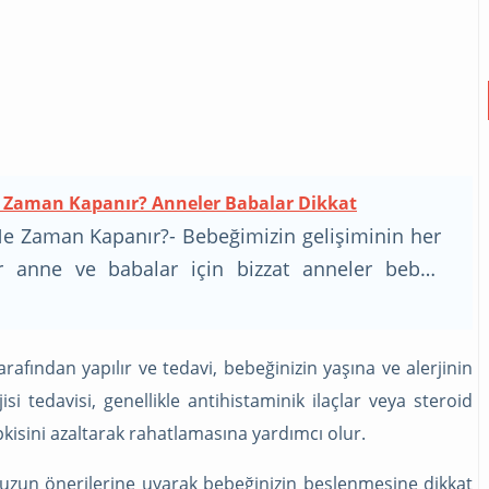
e Zaman Kapanır? Anneler Babalar Dikkat
Ne Zaman Kapanır?- Bebeğimizin gelişiminin her
r anne ve babalar için bizzat anneler bebek
daha fazla araştırma yapmaktadırlar. Kulaktan
kan ses yerine aslında iyi bir çocuk doktoru
 ile sık sık görüşmek de doğru yol izlemenize
rafından yapılır ve tedavi, bebeğinizin yaşına ve alerjinin
 ilk doğduklarında yumuşak bir cilde ve kıkırdak
si tedavisi, genellikle antihistaminik ilaçlar veya steroid
ya sahip olarak doğarlar. Kafatasları bile
 tepkisini azaltarak rahatlamasına yardımcı olur.
ldukça. Hep duyarız bunu aslında ki bebeklerin
zun önerilerine uyarak bebeğinizin beslenmesine dikkat