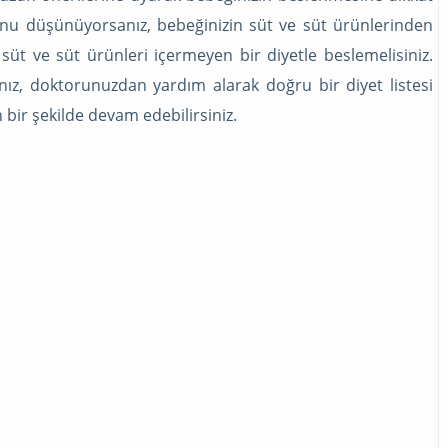
ssas olduğundan anne ve babalar da daha bir
ğunu düşünüyorsanız, bebeğinizin süt ve süt ürünlerinden
 Kafanın hemen üst kısmında bulunan ufak bir
süt ve süt ürünleri içermeyen bir diyetle beslemelisiniz.
aktır. Bebeklerin bu denli kemiklerinin yumuşak
nız, doktorunuzdan yardım alarak doğru bir diyet listesi
ğmaları doğumu kolaylaştırmak içindir. Tam
bir şekilde devam edebilirsiniz.
rlar ve bu kemikler zaman geçtikçe sağlamlaşır
bıngıldak denilen yumuşak ayrıklar da birleşerek
luşturur.