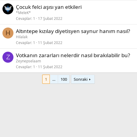
Çocuk felci aşısı yan etkileri
*MeleK*
Cevaplar
1
17 Şubat 2022
Altıntepe kızılay diyetisyen saynur hanım nasıl?
H
Hilalak
Cevaplar
1
11 Şubat 2022
Votkanın zararları nelerdir nasıl bırakılabilir bu?
Z
Zeynepselaam
Cevaplar
1
11 Şubat 2022
1
…
100
Sonraki