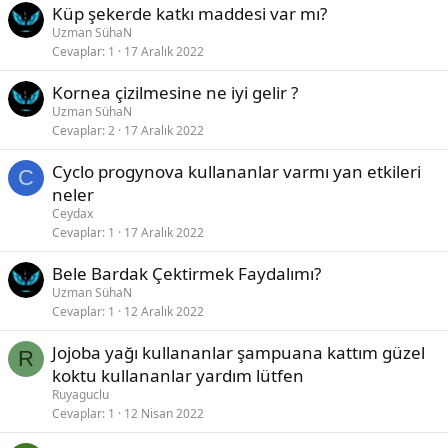
Küp şekerde katkı maddesi var mı?
Uzman SühaN
Cevaplar
1
17 Aralık 2022
Kornea çizilmesine ne iyi gelir ?
Uzman SühaN
Cevaplar
2
17 Aralık 2022
Cyclo progynova kullananlar varmı yan etkileri
C
neler
Ceydax
Cevaplar
1
17 Aralık 2022
Bele Bardak Çektirmek Faydalımı?
Uzman SühaN
Cevaplar
1
12 Aralık 2022
Jojoba yağı kullananlar şampuana kattım güzel
R
koktu kullananlar yardım lütfen
Ruyaguclu
Cevaplar
1
12 Nisan 2022