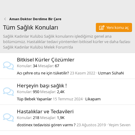
Aman Doktor Derdime Bir Çare
Tüm Sağlık Konuları
Yeni konu aç
Sağlık Kadınlar Kulübü Sağlık konularını işlediğimiz genel ana
bölümümüz. Hastalıklar tedavi yöntemleri bitkisel kürler ve daha fazlası
Sağlık Kadınlar Kulübü Melek Forum'da
Bitkisel Kürler Çözümler
Konular
34
Mesajlar
67
Acı çehre otu ne için tüketilir?
23 Kasım 2022
Uzman SühaN
Herşeyin başı sağlık !
Konular
950
Mesajlar
2,4K
Tüp Bebek Yapanlar
15 Temmuz 2024
Likapam
Hastalıklar ve Tedavileri
Konular
218
Mesajlar
1,9K
dostinex tedavisisi gören varmı ?
23 Ağustos 2019
Yeşim Seven