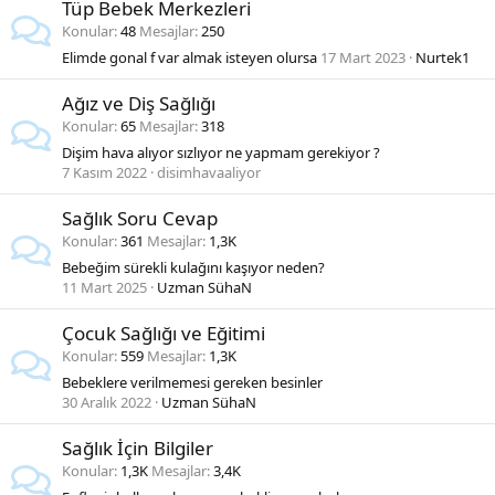
Tüp Bebek Merkezleri
Konular
48
Mesajlar
250
Elimde gonal f var almak isteyen olursa
17 Mart 2023
Nurtek1
Ağız ve Diş Sağlığı
Konular
65
Mesajlar
318
Dişim hava alıyor sızlıyor ne yapmam gerekiyor ?
7 Kasım 2022
disimhavaaliyor
Sağlık Soru Cevap
Konular
361
Mesajlar
1,3K
Bebeğim sürekli kulağını kaşıyor neden?
11 Mart 2025
Uzman SühaN
Çocuk Sağlığı ve Eğitimi
Konular
559
Mesajlar
1,3K
Bebeklere verilmemesi gereken besinler
30 Aralık 2022
Uzman SühaN
Sağlık İçin Bilgiler
Konular
1,3K
Mesajlar
3,4K