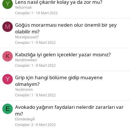
Lens nasıl çıkarılır kolay ya da zor mu?
Y
Yelizirmak
Cevaplar
1
19 Mart 2022
Göğüs morarması neden olur önemli bir şey
M
olabilir mi?
Muratpasaa07
Cevaplar
1
9 Mart 2022
Kabızlığa iyi gelen içecekler yazar mısınız?
K
Kendimveben
Cevaplar
1
8 Mart 2022
Grip için hangi bölüme gidip muayene
Y
olmalıyım?
Yesilimmm
Cevaplar
1
8 Mart 2022
Avokado yağının faydaları nelerdir zararları var
E
mı?
Elimdedegill
Cevaplar
2
6 Mart 2022