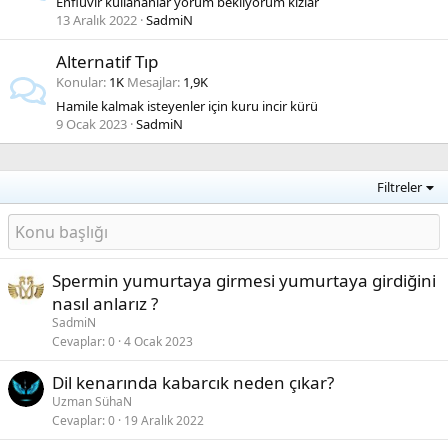
Enfluvir kullananlar yorum bekliyorum kızlar
13 Aralık 2022
SadmiN
Alternatif Tıp
Konular
1K
Mesajlar
1,9K
Hamile kalmak isteyenler için kuru incir kürü
9 Ocak 2023
SadmiN
Filtreler
Spermin yumurtaya girmesi yumurtaya girdiğini
nasıl anlarız ?
SadmiN
Cevaplar
0
4 Ocak 2023
Dil kenarında kabarcık neden çıkar?
Uzman SühaN
Cevaplar
0
19 Aralık 2022