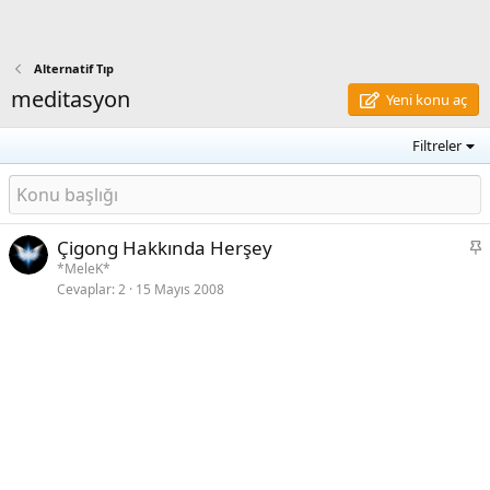
Alternatif Tıp
meditasyon
Yeni konu aç
Filtreler
S
Çigong Hakkında Herşey
a
*MeleK*
Cevaplar
2
15 Mayıs 2008
b
i
t