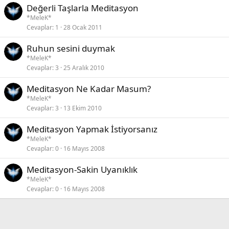
Değerli Taşlarla Meditasyon
*MeleK*
Cevaplar
1
28 Ocak 2011
Ruhun sesini duymak
*MeleK*
Cevaplar
3
25 Aralık 2010
Meditasyon Ne Kadar Masum?
*MeleK*
Cevaplar
3
13 Ekim 2010
Meditasyon Yapmak İstiyorsanız
*MeleK*
Cevaplar
0
16 Mayıs 2008
Meditasyon-Sakin Uyanıklık
*MeleK*
Cevaplar
0
16 Mayıs 2008