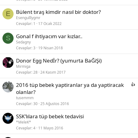
Bülent tıraş kimdir nasıl bir doktor?
E
Esengulllygmr
Cevaplar
1
17 Ocak 2022
Gonal f ihtiyacım var kızlar..
S
Sedagny
Cevaplar
3
19 Nisan 2018
Donor Egg Nedİr? (yumurta BaĞiŞi)
Mirmiga
Cevaplar
28
24 Kasım 2017
2016 tüp bebek yaptiranlar ya da yaptiracak
olanlar?
tusemmm
Cevaplar
30
25 Ağustos 2016
SSK’lılara tüp bebek tedavisi
*MeleK*
Cevaplar
4
11 Mayıs 2016