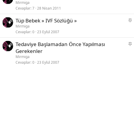
a
Mirmiga
Cevaplar
7
28 Nisan 2011
b
i
S
Tüp Bebek » IVF Sözlüğü »
t
a
Mirmiga
Cevaplar
0
23 Eylül 2007
b
i
S
Tedaviye Başlamadan Önce Yapılması
t
a
Gerekenler
b
Mirmiga
i
Cevaplar
0
23 Eylül 2007
t