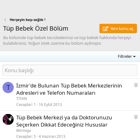
Herşeyin başı sağlık !
Tüp Bebek Özel Bölüm
Yeni konu aç
Bu bölümde tüp bebek tecrübelerinizi ve tüp bebek hakkında herşeyi
bulabilirsiniz. Yoğun istek üzerine bu bölüm açılmıştır.
Filtreler
S
İzmir'de Bulunan Tüp Bebek Merkezlerinin
T
a
Adresleri ve Telefon Numaraları
b
TİTAN
i
Cevaplar
1
16 Eylül 2013
t
S
Tüp Bebek Merkezi ya da Doktorunuzu
a
Seçerken Dikkat Edeceğiniz Hususlar
b
Mirmiga
i
Cevaplar
5
4 Haziran 2013