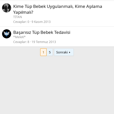
Kime Tüp Bebek Uygulanmalı, Kime Aşılama
Yapılmalı?
TİTAN
Cevaplar
0
9 Kasım 2013
Başarısız Tüp Bebek Tedavisi
*MeleK*
Cevaplar
8
19 Temmuz 2013
1
5
Sonraki