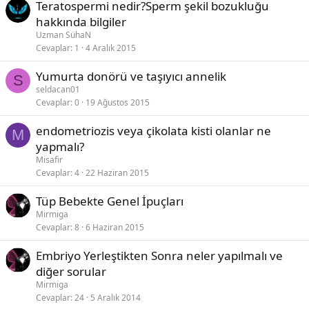
Teratospermi nedir?Sperm şekil bozukluğu
hakkında bilgiler
Uzman SühaN
Cevaplar
1
4 Aralık 2015
Yumurta donörü ve taşıyıcı annelik
S
seldacan01
Cevaplar
0
19 Ağustos 2015
endometriozis veya çikolata kisti olanlar ne
M
yapmalı?
Misafir
Cevaplar
4
22 Haziran 2015
Tüp Bebekte Genel İpuçları
Mirmiga
Cevaplar
8
6 Haziran 2015
Embriyo Yerleştikten Sonra neler yapılmalı ve
diğer sorular
Mirmiga
Cevaplar
24
5 Aralık 2014