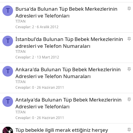
t
S
Bursa'da Bulunan Tüp Bebek Merkezlerinin
T
a
Adresleri ve Telefonları
b
TİTAN
i
Cevaplar
2
6 Aralık 2012
t
S
İstanbul'da Bulunan Tüp Bebek Merkezlerinin
T
a
adresleri ve Telefon Numaraları
b
TİTAN
i
Cevaplar
2
13 Mart 2012
t
S
Ankara'da Bulunan Tüp Bebek Merkezlerinin
T
a
Adresleri ve Telefon Numaraları
b
TİTAN
i
Cevaplar
0
26 Haziran 2011
t
S
Antalya'da Bulunan Tüp Bebek Merkezlerinin
T
a
Adresleri ve Telefonları
b
TİTAN
i
Cevaplar
0
26 Haziran 2011
t
S
Tüp bebekle ilgili merak ettiğiniz herşey