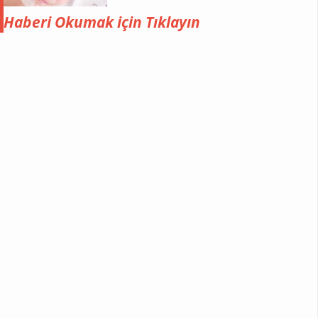
bakımlı kalması için çok şey
denediniz. Bugün hem
Haberi Okumak için Tıklayın
yoğurdun hem karbonatın
birleşiminden meydana
gelen bir kür paylaşacağım
sizlerle. Uzmanları da
yoğurdun cilde ne kadar
fayda sağladığını anlatırken
şahit olmuş olabilirsiniz.
Gerçekten muhteşem bir etki
yoğurt aynı zamanda
karbonat yüzün rengini açar
ölü hücrelerden arınmanızı
sağlayacaktır. Haa bu arada
şuan bu yazıyı yazarken ben
de bu karışımı yapıp yüzüme
uyguladım süremi başlattım
bile.:) Bakalım nasıl bir etki