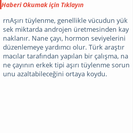
çillerinden şikayetçi olanlara
Haberi Okumak için Tıklayın
özel bir yazı hazırladım.
Çiller neden olur? Nasıl
rnAşırı tüylenme, genellikle vücudun yük
geçer? Yazın çiller için nasıl
sek miktarda androjen üretmesinden kay
bir yol izlenmeli? gibi
naklanır. Nane çayı, hormon seviyelerini
sorulara yanıtlar arayalım.
düzenlemeye yardımcı olur. Türk araştır
Çiller özellikle sıcak ve
macılar tarafından yapılan bir çalışma, na
güneşli havalarda daha fazla
görülebildiği gibi genetikte
ne çayının erkek tipi aşırı tüylenme sorun
olduğu düşünülüyor.
unu azaltabileceğini ortaya koydu.
Özellikle güneş gördüğünüz
yerler olan yüz omuz dekolte
bölgesinde daha çok
görülmektedir. Tabii haliyle
kadınlar rahatsız
olabilmektedir bu
durumdan. Peki özellikle
daha çok dikkat çeken yüz