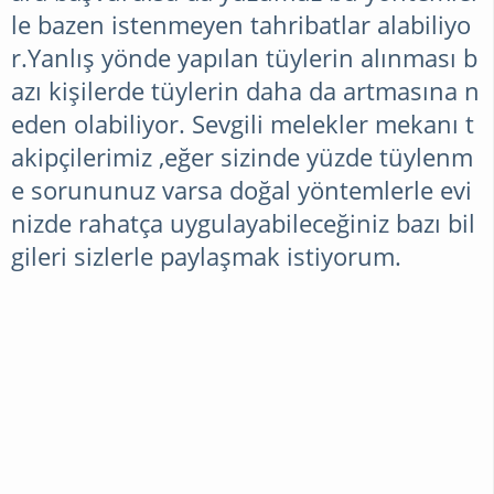
le bazen istenmeyen tahribatlar alabiliyo
GENEL
r.Yanlış yönde yapılan tüylerin alınması b
azı kişilerde tüylerin daha da artmasına n
eden olabiliyor. Sevgili melekler mekanı t
ALIŞVERIŞ
akipçilerimiz ,eğer sizinde yüzde tüylenm
e sorununuz varsa doğal yöntemlerle evi
İSLAMI
nizde rahatça uygulayabileceğiniz bazı bil
BILGILER
gileri sizlerle paylaşmak istiyorum.
EKONOMI
ERKEKLER