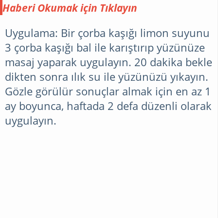
çillerinden şikayetçi olanlara
Haberi Okumak için Tıklayın
özel bir yazı hazırladım.
Çiller neden olur? Nasıl
Uygulama: Bir çorba kaşığı limon suyunu
geçer? Yazın çiller için nasıl
3 çorba kaşığı bal ile karıştırıp yüzünüze
bir yol izlenmeli? gibi
masaj yaparak uygulayın. 20 dakika bekle
sorulara yanıtlar arayalım.
dikten sonra ılık su ile yüzünüzü yıkayın.
Çiller özellikle sıcak ve
Gözle görülür sonuçlar almak için en az 1
güneşli havalarda daha fazla
görülebildiği gibi genetikte
ay boyunca, haftada 2 defa düzenli olarak
olduğu düşünülüyor.
uygulayın.
Özellikle güneş gördüğünüz
yerler olan yüz omuz dekolte
bölgesinde daha çok
görülmektedir. Tabii haliyle
kadınlar rahatsız
olabilmektedir bu
durumdan. Peki özellikle
daha çok dikkat çeken yüz