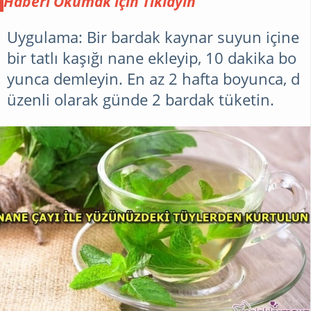
unsurudur. Yüzünüzü ön
Haberi Okumak için Tıklayın
plana çıkaracak çok güzel bir
kaşınızın olmasını her kadın
Uygulama: Bir bardak kaynar suyun içine
gibi sizler de istersiniz. Ama
bir tatlı kaşığı nane ekleyip, 10 dakika bo
önce bazı bilgileri bilmeniz
yunca demleyin. En az 2 hafta boyunca, d
gerekiyor. Bunlardan Birisi
üzenli olarak günde 2 bardak tüketin.
Yüz şekli sevgili melekler
mekanı takipçileri.