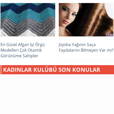
En Güzel Afgan İşi Örgü
Jojoba Yağının Saça
Modelleri Çok Otantik
Faydalarını Bilmeyen Var mı?
Görünüme Sahipler
KADINLAR KULÜBÜ SON KONULAR
Gençleştirici doğal maske tarifleri
19.05.2019 20:26
Cilt Bakımı
GENÇ GÖSTEREN GENÇLEŞTİRİCİ DOĞAL