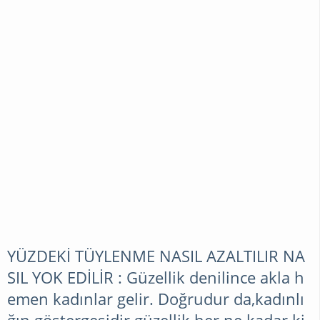
MODA
GELINLIK
MODELLERI
SAÇ
MODELLERI
AYAKKABI
MODELLERI
YÜZDEKİ TÜYLENME NASIL AZALTILIR NA
SIL YOK EDİLİR : Güzellik denilince akla h
emen kadınlar gelir. Doğrudur da,kadınlı
TESETTÜR