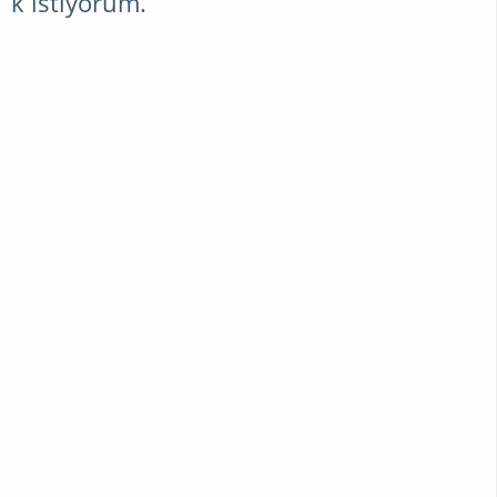
k istiyorum.
ÖRGÜ
YEMEK
TARIFLERI
BESLENME
DIYET
ZAYIFLAMA
EGZERSIZ