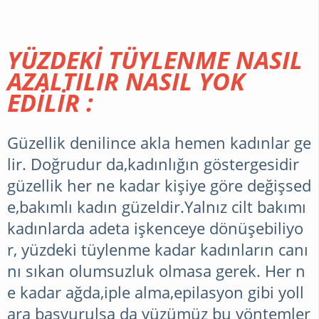
CILT
BAKIMI
YÜZDEKİ TÜYLENME NASIL
AZALTILIR NASIL YOK
MAKYAJ
EDİLİR :
SAĞLIK
Güzellik denilince akla hemen kadınlar ge
lir. Doğrudur da,kadınlığın göstergesidir
güzellik her ne kadar kişiye göre değişsed
BEBEK
e,bakımlı kadın güzeldir.Yalnız cilt bakımı
VE
kadınlarda adeta işkenceye dönüşebiliyo
ÇOCUK
r, yüzdeki tüylenme kadar kadınların canı
nı sıkan olumsuzluk olmasa gerek. Her n
e kadar ağda,iple alma,epilasyon gibi yoll
BILGILER
ara başvurulsa da yüzümüz bu yöntemler