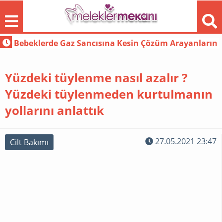
rın Bilmesi Gerekenler
Bebeklerde Süt Alerjisi Nasıl Tedavi Edilir ?
Yüzdeki tüylenme nasıl azalır ?
Yüzdeki tüylenmeden kurtulmanın
yollarını anlattık
FORUM
27.05.2021 23:47
Cilt Bakımı
GEBELIK
DEKORASYON