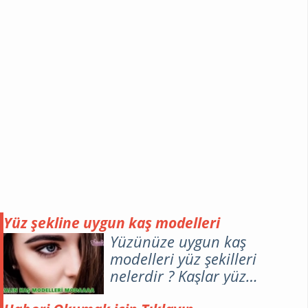
bölgesindeki çiller nasıl yok
olur? Az miktarda çiller
aslında benim de çok
hoşuma gider yani bira tarz
ve farklı bir hava kattığı
doğru ama çilleri fazla
olanlar bu durumdan haliyle
rahatsızlık duyabilirler.
Yüz şekline uygun kaş modelleri
Yüzünüze uygun kaş
modelleri yüz şekilleri
nelerdir ? Kaşlar yüz
ifadesinin en dikkat çeken