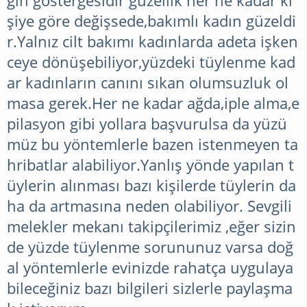
ğın göstergesidir güzellik her ne kadar ki
GIYIM
şiye göre değişsede,bakımlı kadın güzeldi
r.Yalnız cilt bakımı kadınlarda adeta işken
MAGAZIN
ceye dönüşebiliyor,yüzdeki tüylenme kad
ar kadınların canını sıkan olumsuzluk ol
masa gerek.Her ne kadar ağda,iple alma,e
ÖRGÜ
pilasyon gibi yollara başvurulsa da yüzü
İŞLERI
müz bu yöntemlerle bazen istenmeyen ta
hribatlar alabiliyor.Yanlış yönde yapılan t
üylerin alınması bazı kişilerde tüylerin da
TUNUS
ha da artmasına neden olabiliyor. Sevgili
ÖRGÜLERI
melekler mekanı takipçilerimiz ,eğer sizin
de yüzde tüylenme sorununuz varsa doğ
DERYA
al yöntemlerle evinizde rahatça uygulaya
BAYKAL
bileceğiniz bazı bilgileri sizlerle paylaşma