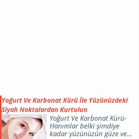
bölgesindeki çiller nasıl yok
olur? Az miktarda çiller
aslında benim de çok
hoşuma gider yani bira tarz
ve farklı bir hava kattığı
doğru ama çilleri fazla
olanlar bu durumdan haliyle
rahatsızlık duyabilirler.
Yoğurt Ve Karbonat Kürü İle Yüzünüzdeki
Siyah Noktalardan Kurtulun
Yoğurt Ve Karbonat Kürü-
Hanımlar belki şimdiye
kadar yüzünüzün güze ve