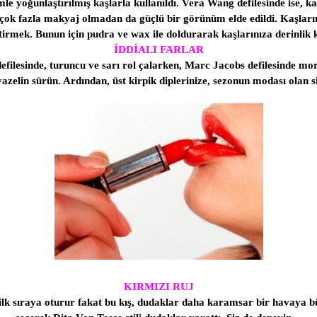
e yoğunlaştırılmış kaşlarla kullanıldı. Vera Wang defilesinde ise, kaş
çok fazla makyaj olmadan da güçlü bir görünüm elde edildi. Kaşlarınız
ştirmek. Bunun için pudra ve wax ile doldurarak kaşlarınıza derinlik 
İDDİALI FARLAR
defilesinde, turuncu ve sarı rol çalarken, Marc Jacobs defilesinde m
azelin sürün. Ardından, üst kirpik diplerinize, sezonun modası olan si
KIRMIZI RUJ
nde ilk sıraya oturur fakat bu kış, dudaklar daha karamsar bir havaya