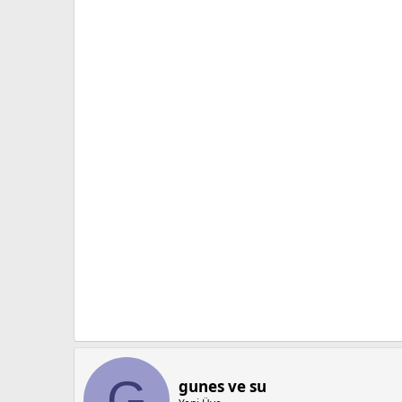
G
gunes ve su