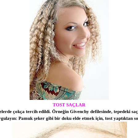
TOST SAÇLAR
efilelerde çokça tercih edildi. Örneğin Givenchy defilesinde, tepedeki sa
uygulayın: Pamuk şeker gibi bir doku elde etmek için, tost yaptıktan 