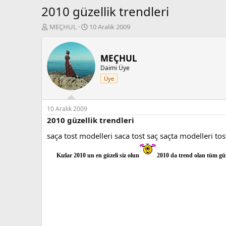
2010 güzellik trendleri
K
B
MEÇHUL
10 Aralık 2009
o
a
n
ş
b
l
MEÇHUL
u
a
Daimi Üye
y
n
Üye
u
g
b
ı
a
ç
ş
t
10 Aralık 2009
l
a
2010 güzellik trendleri
a
r
saça tost modelleri saca tost saç saçta modelleri tos
t
i
a
h
n
i
Kızlar 2010 un en güzeli siz olun
2010 da trend olan tüm güz