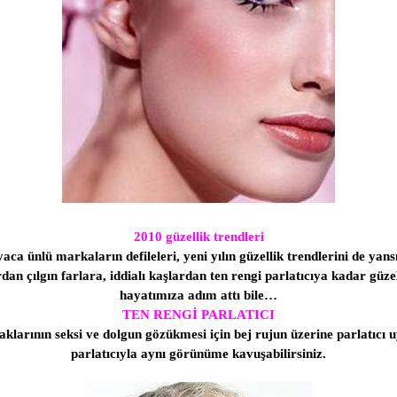
2010 güzellik trendleri
aca ünlü markaların defileleri, yeni yılın güzellik trendlerini de yans
dan çılgın farlara, iddialı kaşlardan ten rengi parlatıcıya kadar gü
hayatımıza adım attı bile…
TEN RENGİ PARLATICI
klarının seksi ve dolgun gözükmesi için bej rujun üzerine parlatıcı uy
parlatıcıyla aynı görünüme kavuşabilirsiniz.