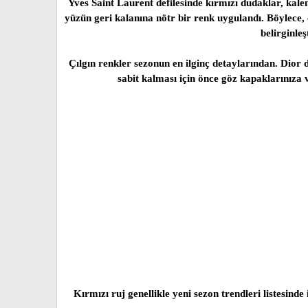
Yves Saint Laurent defilesinde kırmızı dudaklar, kaleml
yüzün geri kalanına nötr bir renk uygulandı. Böylece, 
belirginle
Çılgın renkler sezonun en ilginç detaylarından. Dior 
sabit kalması için önce göz kapaklarınıza v
Kırmızı ruj genellikle yeni sezon trendleri listesi