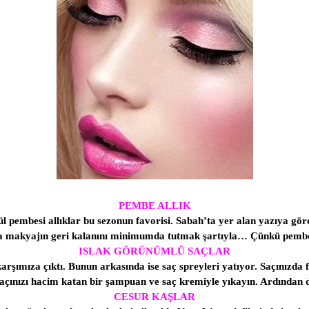
PEMBE ALLIK
l pembesi allıklar bu sezonun favorisi. Sabah’ta yer alan yazıya göre;
ma makyajın geri kalanını minimumda tutmak şartıyla… Çünkü pembe b
ISLAK GÖRÜNÜMLÜ SAÇLAR
arşımıza çıktı. Bunun arkasında ise saç spreyleri yatıyor. Saçınızd
saçınızı hacim katan bir şampuan ve saç kremiyle yıkayın. Ardından da
CESUR KAŞLAR