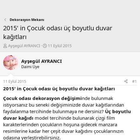
Dekorasyon Mekanı
2015' in Çocuk odası üç boyutlu duvar
kağıtları
K
B
Ayşegül AYRANCI
11 Eylül 2015
o
a
n
ş
Ayşegül AYRANCI
b
l
Daimi Üye
u
a
y
n
u
g
11 Eylül 2015
#1
b
ı
2015' in Çocuk odası üç boyutlu duvar kağıtları
a
ç
ş
t
Çocuk odası dekorasyon değişimi
nde bulunmak
l
a
istiyorsanız bu seneki değişiminizde duvar kağıtlarından
a
r
faydalanma tercihinde bulunmaya ne dersiniz?
Üç boyutlu
t
i
duvar kağıdı
model tercihinde bulunarak çizgi film
a
h
karakterlerinden çocukların hoşuna gidecek manzara
n
i
resimlerine kadar her çeşit duvar kağıdını çocuklarınızın
odasına yerleştirebilirsiniz.