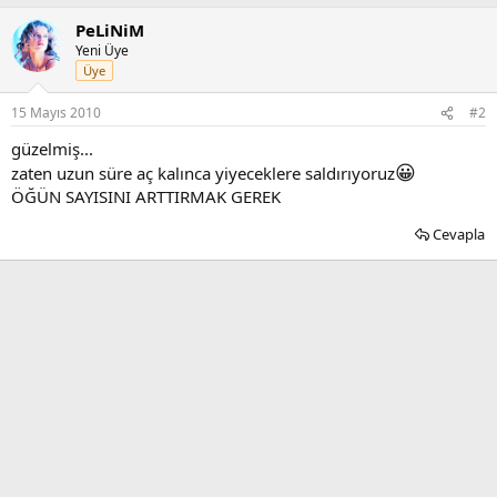
PeLiNiM
Yeni Üye
Üye
15 Mayıs 2010
#2
güzelmiş...
😀
zaten uzun süre aç kalınca yiyeceklere saldırıyoruz
ÖĞÜN SAYISINI ARTTIRMAK GEREK
Cevapla