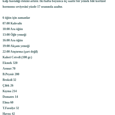
kalp hastalığı riskini artırır. İki hafta boyunca üç saatte bir yemek bile kortizol
hormonu seviyesini yüzde 17 oranında azaltır.
6 öğün için zamanlar
07:00 Kahvaltı
10:00 Ara öğün
13:00 Öğle yemeği
16:00 Ara öğün
19:00 Akşam yemeği
22:00 Atıştırma (şart değil)
Kalori Cetveli (100 gr.)
Ekmek 320
Armut 70
B.Peynir 200
Brokoli 32
Çilek 26
Kıyma 214
Domates 14
Elma 60
T.Fasulye 32
Havuç 42