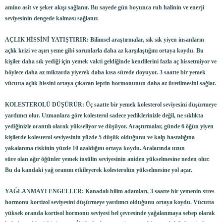
amino asit ve şeker akışı sağlanır. Bu sayede gün boyunca ruh halinin ve enerji
seviyesinin dengede kalması sağlanır.
AÇLIK HİSSİNİ YATIŞTIRIR: Bilimsel araştırmalar, sık sık yiyen insanların
açlık krizi ve aşırı yeme gibi sorunlarla daha az karşılaştığını ortaya koydu. Bu
kişiler daha sık yediği için yemek vakti geldiğinde kendilerini fazla aç hissetmiyor ve
böylece daha az miktarda yiyerek daha kısa sürede doyuyor. 3 saatte bir yemek
vücutta açlık hissini ortaya çıkaran leptin hormonunun daha az üretilmesini sağlar.
KOLESTEROLÜ DÜŞÜRÜR: Üç saatte bir yemek kolesterol seviyesini düşürmeye
yardımcı olur. Uzmanlara göre kolesterol sadece yediklerinizle değil, ne sıklıkta
yediğinizle orantılı olarak yükseliyor ve düşüyor. Araştırmalar, günde 6 öğün yiyen
kişilerde kolesterol seviyesinin yüzde 5 düşük olduğunu ve kalp hastalığına
yakalanma riskinin yüzde 10 azaldığını ortaya koydu. Aralarında uzun
süre olan ağır öğünler yemek insülin seviyesinin aniden yükselmesine neden olur.
Bu da kandaki yağ oranını etkileyerek kolesterolün yükselmesine yol açar.
YAĞLANMAYI ENGELLER: Kanadalı bilim adamları, 3 saatte bir yemenin stres
hormonu kortizol seviyesini düşürmeye yardımcı olduğunu ortaya koydu. Vücutta
yüksek oranda kortisol hormonu seviyesi bel çevresinde yağalanmaya sebep olarak