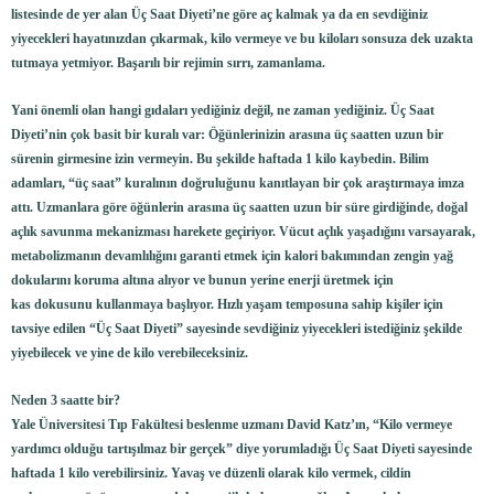
listesinde de yer alan Üç Saat Diyeti’ne göre aç kalmak ya da en sevdiğiniz
yiyecekleri hayatınızdan çıkarmak, kilo vermeye ve bu kiloları sonsuza dek uzakta
tutmaya yetmiyor. Başarılı bir rejimin sırrı, zamanlama.
Yani önemli olan hangi gıdaları yediğiniz değil, ne zaman yediğiniz. Üç Saat
Diyeti’nin çok basit bir kuralı var: Öğünlerinizin arasına üç saatten uzun bir
sürenin girmesine izin vermeyin. Bu şekilde haftada 1 kilo kaybedin. Bilim
adamları, “üç saat” kuralının doğruluğunu kanıtlayan bir çok araştırmaya imza
attı. Uzmanlara göre öğünlerin arasına üç saatten uzun bir süre girdiğinde, doğal
açlık savunma mekanizması harekete geçiriyor. Vücut açlık yaşadığını varsayarak,
metabolizmanın devamlılığını garanti etmek için kalori bakımından zengin yağ
dokularını koruma altına alıyor ve bunun yerine enerji üretmek için
kas dokusunu kullanmaya başlıyor. Hızlı yaşam temposuna sahip kişiler için
tavsiye edilen “Üç Saat Diyeti” sayesinde sevdiğiniz yiyecekleri istediğiniz şekilde
yiyebilecek ve yine de kilo verebileceksiniz.
Neden 3 saatte bir?
Yale Üniversitesi Tıp Fakültesi beslenme uzmanı David Katz’ın, “Kilo vermeye
yardımcı olduğu tartışılmaz bir gerçek” diye yorumladığı Üç Saat Diyeti sayesinde
haftada 1 kilo verebilirsiniz. Yavaş ve düzenli olarak kilo vermek, cildin