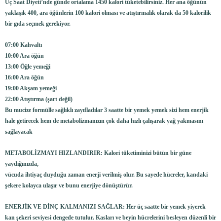
Üç Saat Diyeti’nde günde ortalama 1450 kalori tüketebilirsiniz. Her ana öğünün
yaklaşık 400, ara öğünlerin 100 kalori olması ve atıştırmalık olarak da 50 kalorilik
bir gıda seçmek gerekiyor.
07:00 Kahvaltı
10:00 Ara öğün
13:00 Öğle yemeği
16:00 Ara öğün
19:00 Akşam yemeği
22:00 Atıştırma (şart değil)
Bu mucize formülle sağlıklı zayıfladılar 3 saatte bir yemek yemek sizi hem enerjik
hale getirecek hem de metabolizmanızın çok daha hızlı çalışarak yağ yakmasını
sağlayacak
METABOLİZMAYI HIZLANDIRIR: Kalori tüketiminizi bütün bir güne
yaydığınızda,
vücuda ihtiyaç duyduğu zaman enerji verilmiş olur. Bu sayede hücreler, kandaki
şekere kolayca ulaşır ve bunu enerjiye dönüştürür.
ENERJİK VE DİNÇ KALMANIZI SAĞLAR: Her üç saatte bir yemek yiyerek
kan şekeri seviyesi dengede tutulur. Kasları ve beyin hücrelerini besleyen düzenli bir