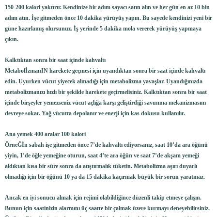
150-200 kalori yaktırır. Kendinize bir adım sayacı satın alın ve her gün en az 10 bin
adım atın. İşe gitmeden önce 10 dakika yürüyüş yapın. Bu sayede kendinizi yeni bir
güne hazırlamış olursunuz. İş yerinde 5 dakika mola vererek yürüyüş yapmaya
çıkın.
Kalktıktan sonra bir saat içinde kahvaltı
MetabolİzmanIN harekete geçmesi için uyandıktan sonra bir saat içinde kahvaltı
edin. Uyurken vücut yiyecek almadığı için metabolizma yavaşlar. Uyandığınızda
metabolizmanızı hızlı bir şekilde harekete geçirmelisiniz. Kalktıktan sonra bir saat
içinde birşeyler yemezseniz vücut açlığa karşı geliştirdiği savunma mekanizmasını
devreye sokar. Yağ vücutta depolanır ve enerji için kas dokusu kullanılır.
Ana yemek 400 aralar 100 kalori
ÖrneĞİn sabah işe gitmeden önce 7’de kahvaltı ediyorsanız, saat 10’da ara öğünü
yiyin, 1’de öğle yemeğine oturun, saat 4’te ara öğün ve saat 7’de akşam yemeği
aldıktan kısa bir süre sonra da atıştırmalık tüketin. Metabolizma aşırı duyarlı
olmadığı için bir öğünü 10 ya da 15 dakika kaçırmak büyük bir sorun yaratmaz.
Ancak en iyi sonucu almak için rejimi olabildiğince düzenli takip etmeye çalışın.
Bunun için saatinizin alarmını üç saatte bir çalmak üzere kurmayı deneyebilirsiniz.