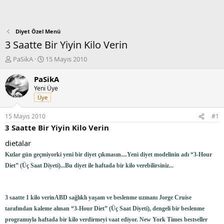
Diyet Özel Menü
3 Saatte Bir Yiyin Kilo Verin
K
B
PaSikA
15 Mayıs 2010
o
a
n
ş
PaSikA
b
l
Yeni Üye
u
a
Üye
y
n
u
g
15 Mayıs 2010
#1
b
ı
3 Saatte Bir Yiyin Kilo Verin
a
ç
ş
t
dietalar
l
a
Kızlar gün geçmiyorki yeni bir diyet çıkmasın....Yeni diyet modelinin adı “3-Hour
a
r
Diet” (Üç Saat Diyeti)...Bu diyet ile haftada bir kilo verebilirsiniz...
t
i
a
h
n
i
3 saatte 1 kilo verinABD sağlıklı yaşam ve beslenme uzmanı Jorge Cruise
tarafından kaleme alınan “3-Hour Diet” (Üç Saat Diyeti), dengeli bir beslenme
programıyla haftada bir kilo verdirmeyi vaat ediyor. New York Times bestseller