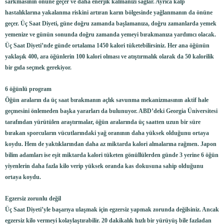
sarkmasının önüne geçer ve daha enerjik kalmanızı sağlar. Ayrıca kalp
hastalıklarına yakalanma riskini artıran karın bölgesinde yağlanmanın da önüne
geçer. Üç Saat Diyeti, güne doğru zamanda başlamanıza, doğru zamanlarda yemek
yemenize ve günün sonunda doğru zamanda yemeyi bırakmanıza yardımcı olacak.
Üç Saat Diyeti’nde günde ortalama 1450 kalori tüketebilirsiniz. Her ana öğünün
yaklaşık 400, ara öğünlerin 100 kalori olması ve atıştırmalık olarak da 50 kalorilik
bir gıda seçmek gerekiyor.
6 öğünlü program
Öğün araların da üç saat bırakmanın açlık savunma mekanizmasının aktif hale
geçmesini önlemeden başka yararları da bulunuyor. ABD’deki Georgia Üniversitesi
tarafından yürütülen araştırmalar, öğün aralarında üç saatten uzun bir süre
bırakan sporcuların vücutlarındaki yağ oranının daha yüksek olduğunu ortaya
koydu. Hem de yaktıklarından daha az miktarda kalori almalarına rağmen. Japon
bilim adamları ise eşit miktarda kalori tüketen gönüllülerden günde 3 yerine 6 öğün
yiyenlerin daha fazla kilo verip yüksek oranda kas dokusuna sahip olduğunu
ortaya koydu.
Egzersiz zorunlu değil
Üç Saat Diyeti’yle başarıya ulaşmak için egzersiz yapmak zorunda değilsiniz. Ancak
egzersiz kilo vermeyi kolaylaştırabilir. 20 dakikalık hızlı bir yürüyüş bile fazladan