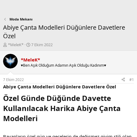
Moda Mekanı
Abiye Çanta Modelleri Düğünlere Davetlere
Özel
K
B
*MeleK*
7 Ekim 2022
o
a
n
ş
*MeleK*
b
l
♥Ben Aşık Olduğum Adamın Aşık Olduğu Kadınım♥
u
a
y
n
u
g
7 Ekim 2022
#1
b
ı
Abiye Çanta Modelleri Düğünlere Davetlere Özel
a
ç
ş
t
Özel Günde Düğünde Davette
l
a
a
r
Kullanılacak Harika Abiye Çanta
t
i
Modelleri
a
h
n
i
Bayanların özel gün ve gecelerin de değişmez giyim stili olan