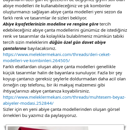
abiye modelleri ile kullanabileceğiniz ve şık kombinler
oluşturmanızı sağlayan abiye çanta modelleri yeni sezon da
farklı renk ve tasarımlar ile sizleri bekliyor.
Abiye kıyafetlerinizin modeline ve rengine göre
tercih
edebileceğiniz abiye çanta modellerini günümüz de istediğiniz
renk ve tasarımlar da kolaylıkla bulabilmeniz mümkün tabiki
tercih sizin meleklerim
düğün özel gün davet abiye
çantalarına
bayılacaksınız.
https://www.meleklermekani.com/threads/deri-ceket-
modelleri-ve-kombinleri.264505/
Farklı ebatlardan oluşan abiye çanta modelleri genellikle
küçük tasarımlar halin de bayanlara sunuluyor. Fazla bir şey
koyup çantanızı gereksiz şeylerle doldurmadan daha acil olan
örneğin cep telefonu, bir iki makyaj malzemesi gibi
ihtiyaçlarınızı abiye çantanıza koyabilirsiniz.
https://www.meleklermekani.com/threads/muhtesem-beyaz-
abiyeler-modasi.252844/
Sizler için en yeni abiye çanta modellerinden oluşan görsel
örnekleri bu yazımız da paylaşıyoruz.