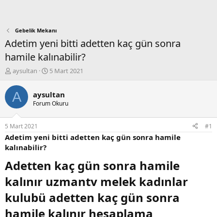
Gebelik Mekanı
Adetim yeni bitti adetten kaç gün sonra
hamile kalınabilir?
K
B
aysultan
5 Mart 2021
o
a
n
ş
A
aysultan
b
l
Forum Okuru
u
a
y
n
u
g
5 Mart 2021
#1
b
ı
Adetim yeni bitti adetten kaç gün sonra hamile
a
ç
kalınabilir?
ş
t
l
a
Adetten kaç gün sonra hamile
a
r
t
i
kalınır uzmantv melek kadınlar
a
h
n
i
kulubü adetten kaç gün sonra
hamile kalınır hesaplama