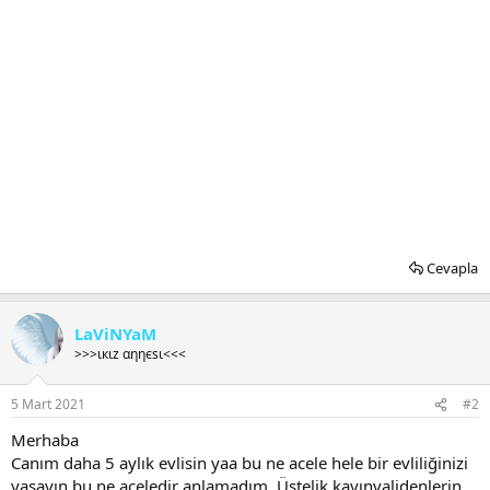
Cevapla
LaViNYaM
>>>ιкιz αηηєѕι<<<
5 Mart 2021
#2
Merhaba
Canım daha 5 aylık evlisin yaa bu ne acele hele bir evliliğinizi
yaşayın bu ne aceledir anlamadım. Üstelik kayınvalidenlerin