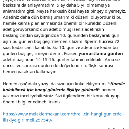
baskısını da anlayamadım. 5 ay daha 5 yıl olmamış ya
anlamadım gitti. Neyse herkesin özel hayatı bir şey diyemeyiz.
Adetiniz daha dün bitmiş umarım ki düzenli oluyordur ki bu
hamile kalma planlanmasında önemli bir kuraldır. Düzenli
adet görüyorsanız dün adet olmuş iseniz adetinizin
başlangıcından saydığınızda 10. gününden başlayarak gün
aşırı bu günleri boş geçirmemeniz lazım. Sperm hücresi 72
saat kadar canlı kalabilir. Siz 10. gün ve adetinize kadar bu
günleri boş geçirmeyin derim. Esasen
yumurtlama günleri
adetin başından 14-15-16. günler tahmin edilebilir. Ama siz
öncesi ve sonrası günleri de değerlendirin. İlişki sonrası
hemen yataktan kalkmayın.
Hemen aşağıdaki yazıyı da sizin için linke ekliyorum.
''Hamile
kalabilmek için hangi günlerde ilişkiye girilmeli''
hemen
yazımızı inceleyebilirsiniz. Sizi ilgilendiren bir konu okuyup
önemli bilgiler edinebilirsiniz.
https://www.meleklermekani.com/thre...cin-hangi-gunlerde-
iliskiye-girilmeli.257549/