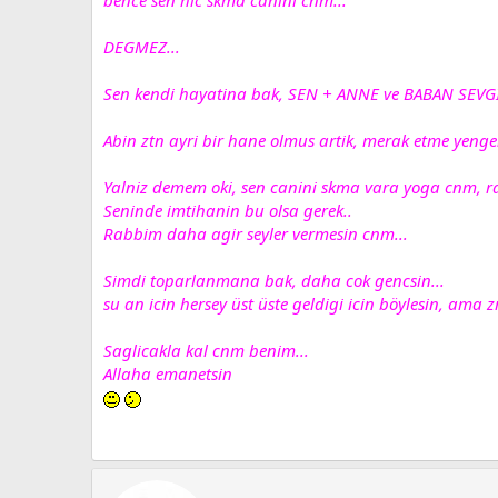
DEGMEZ...
Sen kendi hayatina bak, SEN + ANNE ve BABAN SEVGI
Abin ztn ayri bir hane olmus artik, merak etme yengen 
Yalniz demem oki, sen canini skma vara yoga cnm, ra
Seninde imtihanin bu olsa gerek..
Rabbim daha agir seyler vermesin cnm...
Simdi toparlanmana bak, daha cok gencsin...
su an icin hersey üst üste geldigi icin böylesin, ama 
Saglicakla kal cnm benim...
Allaha emanetsin