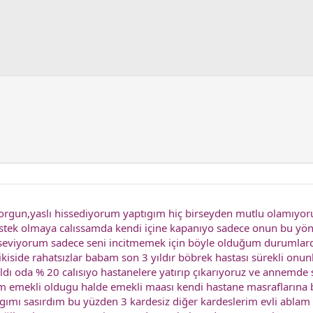
orgun,yaslı hissediyorum yaptıgım hiç birseyden mutlu olamıyo
stek olmaya calıssamda kendi içine kapanıyo sadece onun bu yönü
 seviyorum sadece seni incitmemek için böyle olduğum durumla
iside rahatsızlar babam son 3 yıldır böbrek hastası sürekli onun
ldı oda % 20 calısıyo hastanelere yatırıp çıkarıyoruz ve annemde 
m emekli oldugu halde emekli maası kendi hastane masraflarına 
ımı sasırdım bu yüzden 3 kardesiz diğer kardeslerim evli ablam