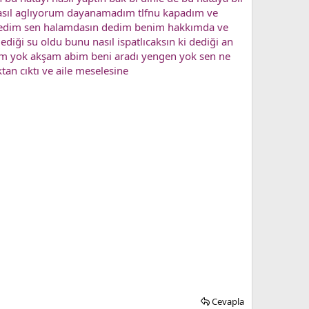
asıl aglıyorum dayanamadım tlfnu kapadım ve
 dedim sen halamdasın dedim benim hakkımda ve
ği su oldu bunu nasıl ispatlıcaksın ki dediği an
im yok akşam abim beni aradı yengen yok sen ne
tan cıktı ve aile meselesine
Cevapla