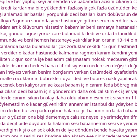
il ve her yaptıgı seyi annemden ve babamdan acısını cıkarıyo co
edi kartlarıma bile yüklendim fazlasıyla çok fazla üzüntüden 
işi anlamadılar bazıları yorgunluk dedi bazıları kum döküyosun de
olluyo 5.günün sonunda yine hastaneye gittim serum verdiler has
ayıldım artık ölüyorum hissettim babamlar beni samatya hastanesi
 kaç gündür ugrasıyoruz care bulamadık dedi ve orda bi tanıdık d
umrunda ve beni hemen hastaneye yatırdılar kan oranın 13-14 ol
anlarıda basta bulamadılar çok zorluklar cekildi 15 gün hastaned
ları verdiler o kadar hastanede kalmama ragmen kanım kendini ye
dikten 2 gün sonra işe basladım çalışmasam nolcak mecburen git
alde dısardan herkes bana elif calısıyosun neden sen değişik deği
ın ihtiyacı varken benim borçlarım varken üstümdeki kıyafetleri
malle cocuklarının böbrekleri uyar dedi ve böbrek nakli yapılaca
ecenek ben kalıyorum acıkcası babam için canım feda böbregimin
cıksın dedi babam için gönderdim daha cok calıstım ek işler yapt
n günlerde canımı sıkan bi olay daha oldu abimin esini cok severim 1
söylemezdim o kadar güvenirdim annemler istanbul dısıydayken bi
cim dedim bu sen parka gitme halama git halamın orda da baba
sur o yüzden ona bişi dememeye calısırz neyse iş yerimdeyim tl
ında değil bide duydum ki halamın sesi babannemin sesi ve yen
 verdigim kişi o an sok oldum deliye döndüm bende hayatta yapm
cım onun sesini ses kaydına alıp akşam eve gidincede yenge sen b