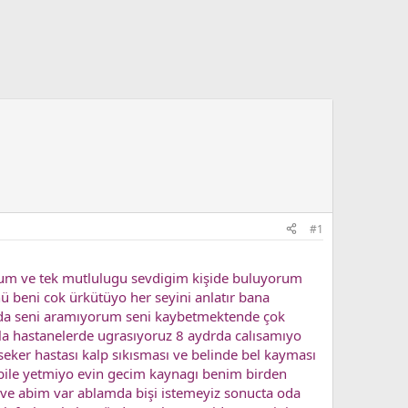
#1
rum ve tek mutlulugu sevdigim kişide buluyorum
 beni cok ürkütüyo her seyini anlatır bana
rda seni aramıyorum seni kaybetmektende çok
la hastanelerde ugrasıyoruz 8 aydrda calısamıyo
seker hastası kalp sıkısması ve belinde bel kayması
bile yetmiyo evin gecim kaynagı benim birden
 ve abim var ablamda bişi istemeyiz sonucta oda