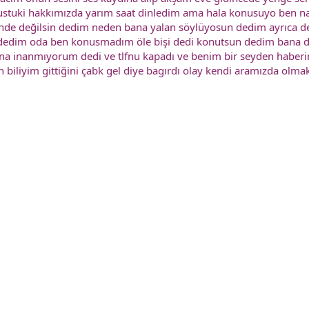
ustuki hakkımızda yarım saat dinledim ama hala konusuyo ben n
nde değilsin dedim neden bana yalan söylüyosun dedim ayrıca
dedim oda ben konusmadım öle bişi dedi konutsun dedim bana dedi
ana inanmıyorum dedi ve tlfnu kapadı ve benim bir seyden haber
biliyim gittiğini çabk gel diye bagırdı olay kendi aramızda olmak