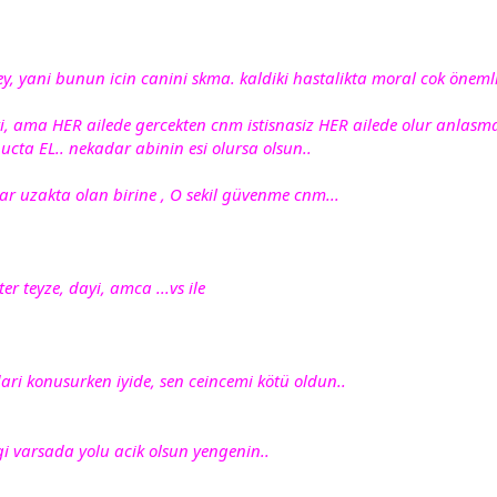
y, yani bunun icin canini skma. kaldiki hastalikta moral cok önemli
i, ama HER ailede gercekten cnm istisnasiz HER ailede olur anlasma
ta EL.. nekadar abinin esi olursa olsun..
 uzakta olan birine , O sekil güvenme cnm...
ter teyze, dayi, amca ...vs ile
ri konusurken iyide, sen ceincemi kötü oldun..
gi varsada yolu acik olsun yengenin..