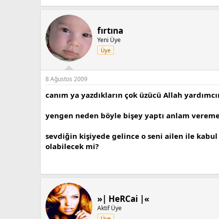
fırtına
Yeni Üye
Üye
8 Ağustos 2009
canım ya yazdıkların çok üzücü Allah yardımcın
yengen neden böyle bişey yaptı anlam veremed
sevdiğin kişiyede gelince o seni ailen ile ka
olabilecek mi?
»| HeRCai |«
Aktif Üye
Üye