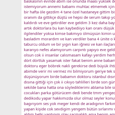
baskasının evinde abim ise onunda maası yüksek değ
istemiyorum annemi babamı muhtac etmemek için kr
bir hafta öle gezdim 4 tane özel hastaneye gittim b
oranım da gittikçe düştü ve hepsi de serum takıp y
kaldırdı ve eve getirdiler eve geldim 3 kez daha b
artık doktorlara bu kan kaybediiyo kan oranı düşük
ilgilendiler yoksa kimse bakmıyo ölmüşsün kimin 
basladım morardım ve kan verdiler bana 4 ünite o k
taburcu oldum ve bir yıgın kan iğnesi ve kan ilaç
kararıyo nefes alamıyorum carpıntı yapıyo eve gel
olsun cok ii insanlar calısmasam kafayı yerdim herh
dört dörtlük yasamak ister fakat benim anne babam
doktoru eger böbrek nakli gerekirse dedi büyük ihti
abimde verir mi vermez mi bilmiyorum geriye tek s
düşünüyorum birde babamın doktoru istanbul dısına 
dısına gittiği için çok ii cıkıyo tahlilleri birde so
sekilde bana hatta ona söylediklerimi ablama bile 
cocukları parka götürücem dedi bende tmm yenge
dedikodu yapar hakkımızda olur olmaz seyler konu
bagırıyom ses yok meger kendi de aradıgının fark
yapan kişide cok sevdigim yengem bütün sırlarımı
aldım belki yaptıgım olay sacmalıktı ama benim ama