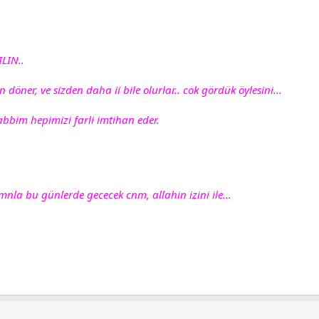
LIN..
döner, ve sizden daha ii bile olurlar.. cok gördük öylesini...
bbim hepimizi farli imtihan eder.
zmnla bu günlerde gececek cnm, allahin izini ile...