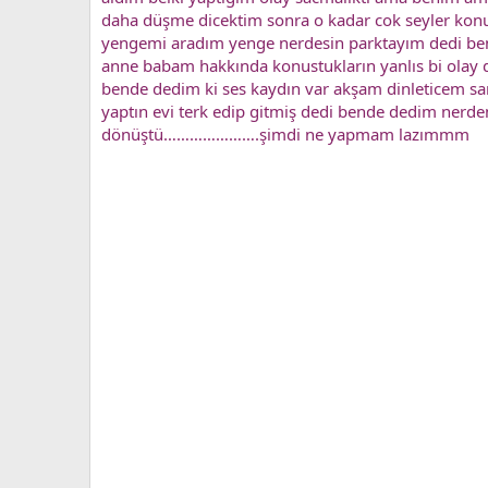
daha düşme dicektim sonra o kadar cok seyler kon
yengemi aradım yenge nerdesin parktayım dedi be
anne babam hakkında konustukların yanlıs bi olay 
bende dedim ki ses kaydın var akşam dinleticem s
yaptın evi terk edip gitmiş dedi bende dedim nerden 
dönüştü………………….şimdi ne yapmam lazımmm