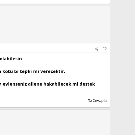
#2
abilesin....
kötü bi tepki mi verecektir.
a evlenseniz ailene bakabilecek mi destek
Cevapla