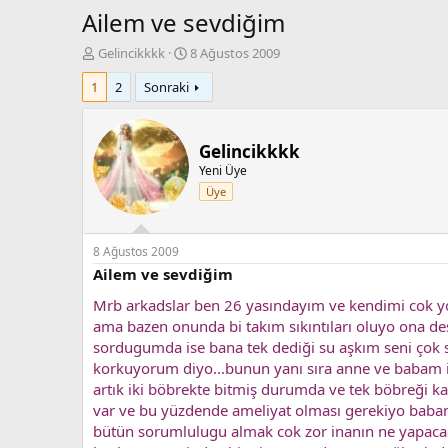
Ailem ve sevdiğim
K
B
Gelincikkkk
8 Ağustos 2009
o
a
1
2
Sonraki
n
ş
b
l
u
a
y
n
Gelincikkkk
u
g
Yeni Üye
b
ı
Üye
a
ç
ş
t
l
a
a
r
8 Ağustos 2009
t
i
Ailem ve sevdiğim
a
h
Mrb arkadslar ben 26 yasındayım ve kendimi cok y
n
i
ama bazen onunda bi takım sıkıntıları oluyo ona de
sordugumda ise bana tek dediği su aşkım seni çok
korkuyorum diyo...bunun yanı sıra anne ve babam ik
artık iki böbrekte bitmiş durumda ve tek böbreği ka
var ve bu yüzdende ameliyat olması gerekiyo baba
bütün sorumlulugu almak cok zor inanın ne yapacag