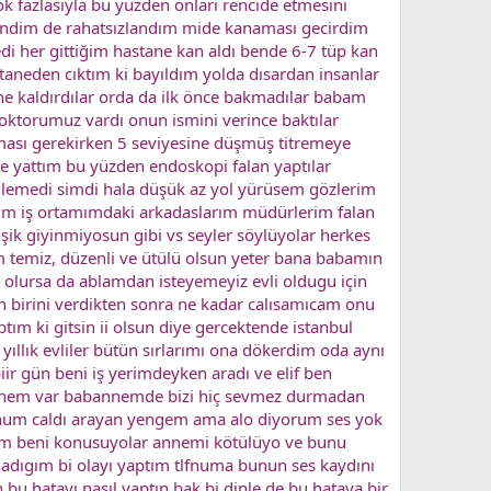
k fazlasıyla bu yüzden onları rencide etmesini
kendim de rahatsızlandım mide kanaması gecirdim
di her gittiğim hastane kan aldı bende 6-7 tüp kan
taneden cıktım ki bayıldım yolda dısardan insanlar
ne kaldırdılar orda da ilk önce bakmadılar babam
oktorumuz vardı onun ismini verince baktılar
ması gerekirken 5 seviyesine düşmüş titremeye
e yattım bu yüzden endoskopi falan yaptılar
nilemedi simdi hala düşük az yol yürüsem gözlerim
tim iş ortamımdaki arkadaslarım müdürlerim falan
şik giyinmiyosun gibi vs seyler söylüyolar herkes
m temiz, düzenli ve ütülü olsun yeter bana babamın
k olursa da ablamdan isteyemeyiz evli oldugu için
 birini verdikten sonra ne kadar calısamıcam onu
ım ki gitsin ii olsun diye gercektende istanbul
1 yıllık evliler bütün sırlarımı ona dökerdim oda aynı
ir gün beni iş yerimdeyken aradı ve elif ben
nnem var babannemde bizi hiç sevmez durmadan
fnum caldı arayan yengem ama alo diyorum ses yok
gem beni konusuyolar annemi kötülüyo ve bunu
adıgım bi olayı yaptım tlfnuma bunun ses kaydını
u hatayı nasıl yaptın bak bi dinle de bu hataya bir