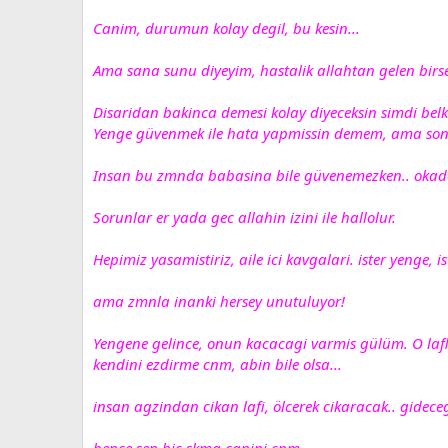
Canim, durumun kolay degil, bu kesin...
Ama sana sunu diyeyim, hastalik allahtan gelen birse
Disaridan bakinca demesi kolay diyeceksin simdi belk
Yenge güvenmek ile hata yapmissin demem, ama sonuc
Insan bu zmnda babasina bile güvenemezken.. okadar
Sorunlar er yada gec allahin izini ile hallolur.
Hepimiz yasamistiriz, aile ici kavgalari. ister yenge, is
ama zmnla inanki hersey unutuluyor!
Yengene gelince, onun kacacagi varmis gülüm. O lafla
kendini ezdirme cnm, abin bile olsa...
insan agzindan cikan lafi, ölcerek cikaracak.. gidece
bence sen hic skma canini cnm...