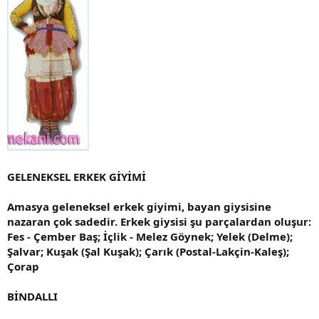
GELENEKSEL ERKEK GİYİMİ
Amasya geleneksel erkek giyimi, bayan giysisine
nazaran çok sadedir. Erkek giysisi şu parçalardan oluşur:
Fes - Çember Baş; İçlik - Melez Göynek; Yelek (Delme);
Şalvar; Kuşak (Şal Kuşak); Çarık (Postal-Lakçin-Kaleş);
Çorap
BİNDALLI