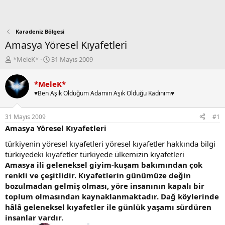
Karadeniz Bölgesi
Amasya Yöresel Kıyafetleri
K
B
*MeleK*
31 Mayıs 2009
o
a
n
ş
*MeleK*
b
l
♥Ben Aşık Olduğum Adamın Aşık Olduğu Kadınım♥
u
a
y
n
u
g
31 Mayıs 2009
#1
b
ı
Amasya Yöresel Kıyafetleri
a
ç
ş
t
türkiyenin yöresel kıyafetleri yöresel kıyafetler hakkında bilgi
l
a
türkiyedeki kıyafetler türkiyede ülkemizin kıyafetleri
a
r
Amasya ili geleneksel giyim-kuşam bakımından çok
t
i
renkli ve çeşitlidir. Kıyafetlerin günümüze değin
a
h
bozulmadan gelmiş olması, yöre insanının kapalı bir
n
i
toplum olmasından kaynaklanmaktadır. Dağ köylerinde
hâlâ geleneksel kıyafetler ile günlük yaşamı sürdüren
insanlar vardır.