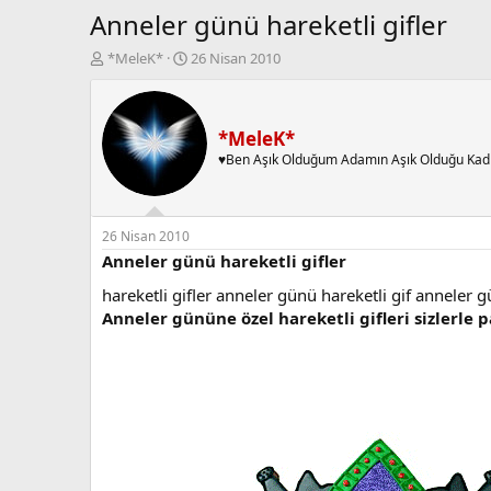
Anneler günü hareketli gifler
K
B
*MeleK*
26 Nisan 2010
o
a
n
ş
b
l
u
a
*MeleK*
y
n
♥Ben Aşık Olduğum Adamın Aşık Olduğu Kad
u
g
b
ı
a
ç
ş
t
26 Nisan 2010
l
a
Anneler günü hareketli gifler
a
r
hareketli gifler anneler günü hareketli gif anneler g
t
i
a
h
Anneler gününe özel hareketli gifleri sizlerle
n
i