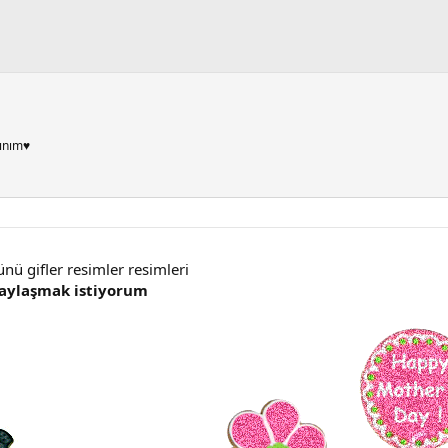
ınım♥
ünü gifler resimler resimleri
 paylaşmak istiyorum